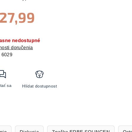
zdičiek.
27,99
otková
:
asne nedostupné
osti doručenia
:
6029
tať sa
Hlídat dostupnost