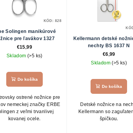
KÓD:
828
KÓ
be Solingen manikúrové
žnice pre ľavákov 1327
Kellermann detské nožni
nechty BS 1637 N
€15,99
€6,99
Skladom
(>5 ks)
Skladom
(>5 ks)
Priemerné
hodnotenie
Do košíka
produktu
Do košíka
je
5,0
trovsky ostrené nožnice pre
z
kov nemeckej značky ERBE
Detské nožnice na nech
5
lingen z veľmi trvanlivej
Kellermann so zaguľate
hviezdičiek.
kovanej ocele.
špičkou.