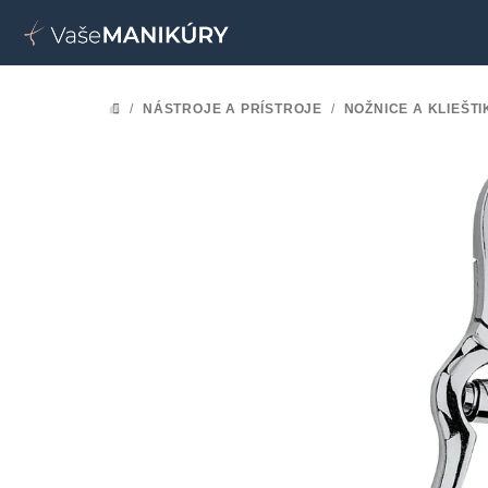
Prejsť
na
obsah
/
NÁSTROJE A PRÍSTROJE
/
NOŽNICE A KLIEŠTI
DOMOV