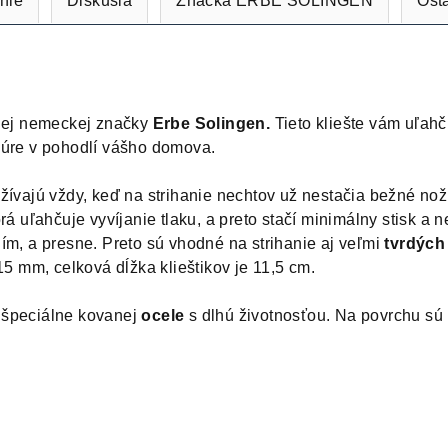
nie
Diskusia
Značka
ERBE SOLINGEN
Ost
čnej nemeckej značky
Erbe Solingen.
Tieto kliešte vám uľahč
kúre v pohodlí vášho domova.
žívajú vždy, keď na strihanie nechtov už nestačia bežné nož
rá uľahčuje vyvíjanie tlaku, a preto stačí minimálny stisk a n
ím, a presne. Preto sú vhodné na strihanie aj veľmi
tvrdých
 15 mm, celková dĺžka klieštikov je 11,5 cm.
 špeciálne kovanej
ocele
s dlhú životnosťou. Na povrchu sú