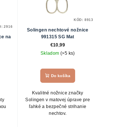
KÓD:
8913
D:
2916
Solingen nechtové nožnice
ce na
991315 SG Mat
€10,99
Skladom
(>5 ks)
Do košíka
Kvalitné nožnice značky
ty
Solingen v matovej úprave pre
nou
ľahké a bezpečné strihanie
nechtov.