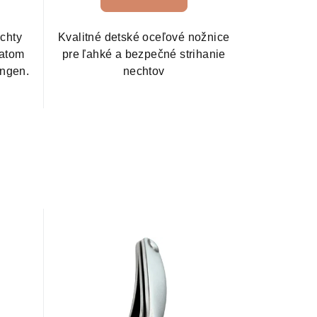
echty
Kvalitné detské oceľové nožnice
latom
pre ľahké a bezpečné strihanie
ingen.
nechtov