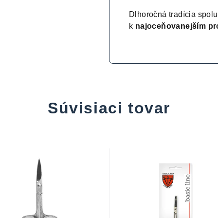
Dlhoročná tradícia spol
k
najoceňovanejším p
Súvisiaci tovar