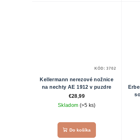
KÓD:
3702
Kellermann nerezové nožnice
na nechty AE 1912 v puzdre
Erbe
s
€28,99
Skladom
(>5 ks)
Do košíka