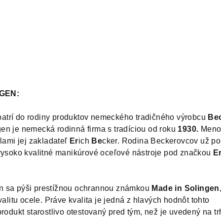
NGEN:
patrí do rodiny produktov nemeckého tradičného výrobcu
Be
gen je nemecká rodinná firma s tradíciou od roku
1930.
Meno 
álami jej zakladateľ
Er
ich
Be
cker. Rodina Beckerovcov už po
 vysoko kvalitné manikúrové oceľové nástroje pod značkou
E
n sa pýši prestížnou ochrannou známkou
Made in Solingen
valitu ocele. Práve kvalita je jedná z hlavých hodnôt tohto
produkt starostlivo otestovaný pred tým, než je uvedený na tr