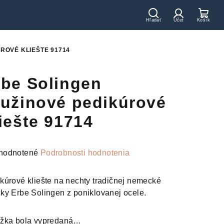
Hľadať
Prihláseni
Nák
koší
ROVÉ KLIEŠTE 91714
rbe Solingen
ružinové pedikúrové
iešte 91714
merné
hodnotené
Podrobnosti hodnotenia
otenie
uktu
kúrové kliešte na nechty tradičnej nemecké
ky Erbe Solingen z poniklovanej ocele.
žka bola vypredaná…