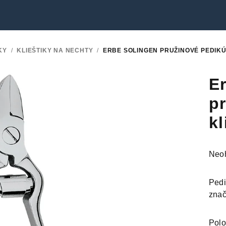
KY
/
KLIEŠTIKY NA NECHTY
/
ERBE SOLINGEN PRUŽINOVÉ PEDIKÚ
E
p
kl
Prie
Neo
hodn
prod
Pedi
je
znač
0,0
z
Polo