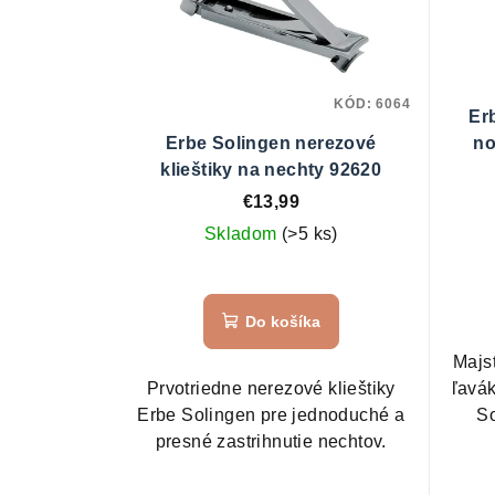
KÓD:
6064
Er
Erbe Solingen nerezové
no
klieštiky na nechty 92620
€13,99
Skladom
(>5 ks)
Do košíka
Majs
Prvotriedne nerezové klieštiky
ľavá
Erbe Solingen pre jednoduché a
So
presné zastrihnutie nechtov.