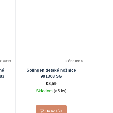
D:
6019
KÓD:
8916
né
Solingen detské nožnice
383
991308 SG
€8,59
Skladom
(>5 ks)
Do košíka