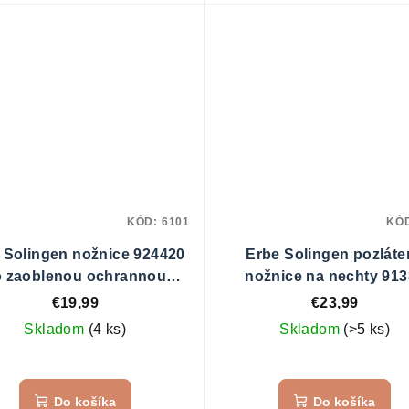
KÓD:
6101
KÓ
 Solingen nožnice 924420
Erbe Solingen pozláte
o zaoblenou ochrannou
nožnice na nechty 91
špičkou
€19,99
€23,99
Skladom
(4 ks)
Skladom
(>5 ks)
Do košíka
Do košíka