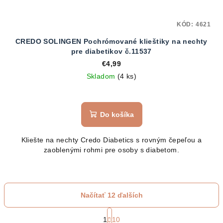
KÓD:
4621
CREDO SOLINGEN Pochrómované klieštiky na nechty
pre diabetikov č.11537
€4,99
Skladom
(4 ks)
Do košíka
Kliešte na nechty Credo Diabetics s rovným čepeľou a
zaoblenými rohmi pre osoby s diabetom.
Načítať 12 ďalších
S
t
1
10