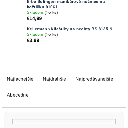
Erbe Solingen manikúrové nožnice na
kožtičku 91061
Skladom
(>5 ks)
€14,99
Kellermann klieštiky na nechty BS 8125 N
Skladom
(>5 ks)
€3,99
R
a
Najlacnejšie
Najdrahšie
Najpredávanejšie
d
e
Abecedne
n
i
e
p