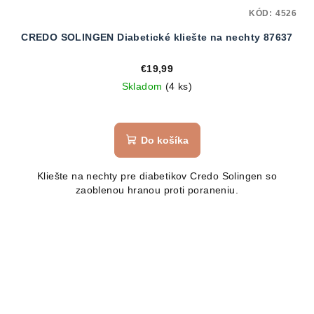
KÓD:
4526
CREDO SOLINGEN Diabetické kliešte na nechty 87637
€19,99
Skladom
(4 ks)
Priemerné
hodnotenie
produktu
Do košíka
je
5,0
Kliešte na nechty pre diabetikov Credo Solingen so
z
zaoblenou hranou proti poraneniu.
5
hviezdičiek.