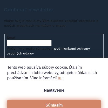
Odoberať newsletter
Vložte svoj e-mail a my Vám budeme zasielať informácie o
nových produktoch na našom e-shope.
Email
Vložením e-mailu súhlasíte s
podmienkami ochrany
osobných údajov
Tento web používa súbory cookie. Ďalším
Prihlásiť sa
prechádzaním tohto webu vyjadrujete súhlas s ich
používaním. Viac informácií
tu
.
Nastavenie
Súhlasím