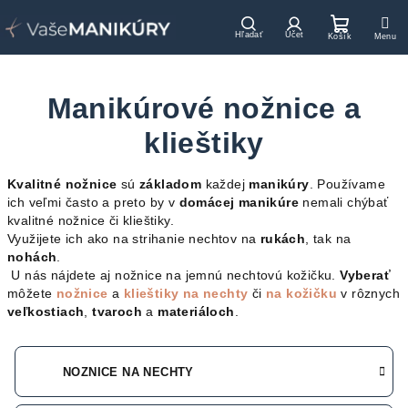
Prejsť
na
Hľadať
Prihlásenie
Nákupn
obsah
košík
Manikúrové nožnice a
klieštiky
Kvalitné nožnice
sú
základom
každej
manikúry
. Používame
ich veľmi často a preto by v
domácej manikúre
nemali chýbať
kvalitné nožnice či klieštiky.
Využijete ich ako na strihanie nechtov na
rukách
, tak na
nohách
.
U nás nájdete aj nožnice na jemnú nechtovú kožičku.
Vyberať
môžete
nožnice
a
klieštiky
na nechty
či
na kožičku
v rôznych
veľkostiach
,
tvaroch
a
materiáloch
.
NOŽNICE NA NECHTY