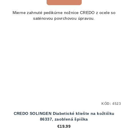
Mierne zahnuté pedikúrne nožnice CREDO z ocele so
saténovou povrchovou úpravou.
KÓD:
4523
CREDO SOLINGEN Diabetické kliešte na kožtičku
86337, zaoblená špička
€19,99