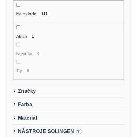
r
Na sklade
o
111
d
u
Akcia
1
k
t
Novinka
0
o
v
Tip
0
Značky
Farba
Materiál
NÁSTROJE SOLINGEN
?