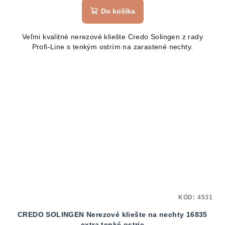
Do košíka
Veľmi kvalitné nerezové kliešte Credo Solingen z rady
Profi-Line s tenkým ostrím na zarastené nechty.
KÓD:
4531
CREDO SOLINGEN Nerezové kliešte na nechty 16835
extra tenké ostrie