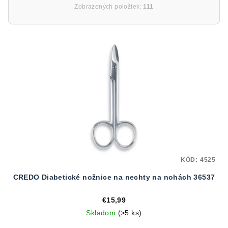
Zobrazených položiek:
111
V
ý
p
i
s
p
r
o
d
KÓD:
4525
u
CREDO Diabetické nožnice na nechty na nohách 36537
k
t
€15,99
o
Skladom
(>5 ks)
v