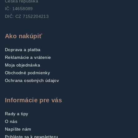
Česká republika
i
IČ: 14658089
s
DIČ: CZ 7152204213
u
Ako nakúpiť
Doprava a platba
Reklamácie a vrátenie
Moja objednávka
Obchodné podmienky
Ochrana osobných údajov
Informácie pre vás
Rady a tipy
O nás
Napíšte nám
Prihláste sa k newsletteru