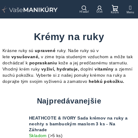
Prejsť
na
Hľadať
Prihlásenie
Nákupn
obsah
košík
Krémy na ruky
Krásne ruky sú
upravené
ruky. Naše ruky sú v
lete
vysušované,
v zime trpia studeným vzduchom a môže tak
dochádzať k
popraskaniu
kože a jej predčasnému starnutiu.
Vhodný krém ruky
vyživí, hydratuje,
doplní
vitamíny
a zjemní
suchú pokožku. Vyberte si z našej ponuky krémov na ruky a
doprajte tým svojim vyživenú a zamatovo
hebkú pokožku.
Najpredávanejšie
HEATHCOTE & IVORY Sada krémov na ruky a
nechty s bambuckým maslom 3 ks - Na
Záhrade
Skladom
(>5 ks)