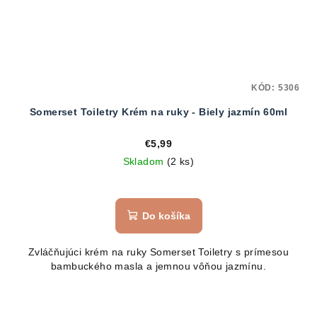
KÓD:
5306
Somerset Toiletry Krém na ruky - Biely jazmín 60ml
€5,99
Skladom
(2 ks)
Do košíka
Zvláčňujúci krém na ruky Somerset Toiletry s prímesou
bambuckého masla a jemnou vôňou jazmínu.