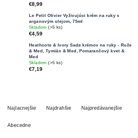
€8,99
Le Petit Olivier Vyživujúci krém na ruky s
arganovým olejom, 75ml
Skladom
(>5 ks)
€4,59
Heathcote & Ivory Sada krémov na ruky - Ruže
& Med, Tymián & Med, Pomarančový kvet &
Med
Skladom
(>5 ks)
€7,19
R
a
Najlacnejšie
Najdrahšie
Najpredávanejšie
d
e
Abecedne
n