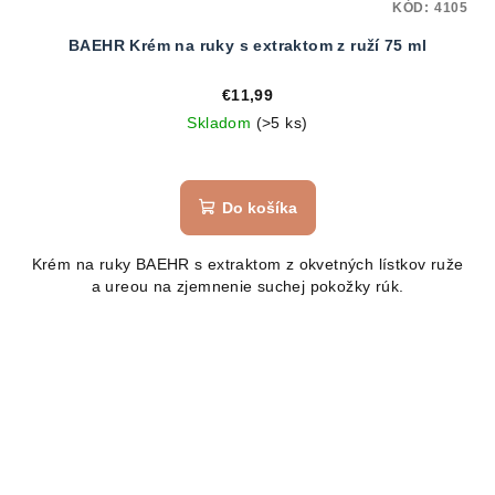
KÓD:
4105
BAEHR Krém na ruky s extraktom z ruží 75 ml
€11,99
Skladom
(>5 ks)
Do košíka
Krém na ruky BAEHR s extraktom z okvetných lístkov ruže
a ureou na zjemnenie suchej pokožky rúk.