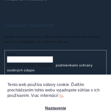
Odoberať newsletter
Vložte svoj e-mail a my Vám budeme zasielať informácie o
nových produktoch na našom e-shope.
Email
Vložením e-mailu súhlasíte s
podmienkami ochrany
osobných údajov
Tento web používa súbory cookie. Ďalším
Prihlásiť sa
prechádzaním tohto webu vyjadrujete súhlas s ich
používaním. Viac informácií
tu
.
Nastavenie