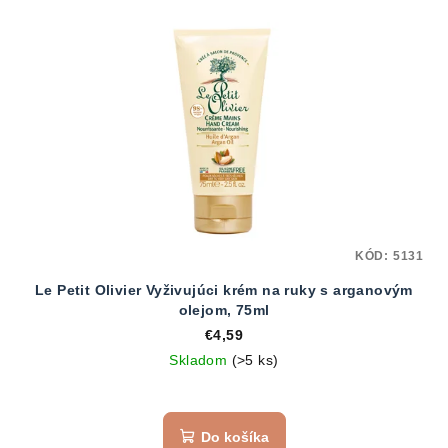
V
ý
p
i
s
p
r
o
d
KÓD:
5131
u
Le Petit Olivier Vyživujúci krém na ruky s arganovým
k
olejom, 75ml
t
€4,59
o
Skladom
(>5 ks)
v
Do košíka