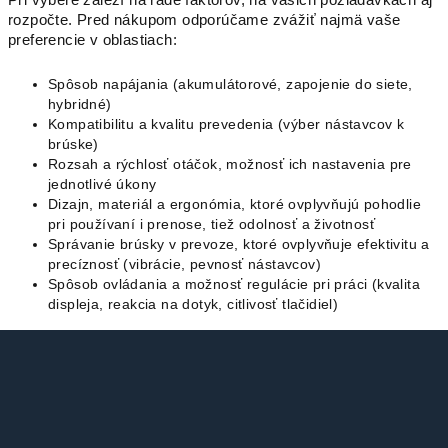
rozpočte. Pred nákupom odporúčame zvážiť najmä vaše
preferencie v oblastiach:
Spôsob napájania (akumulátorové, zapojenie do siete,
hybridné)
Kompatibilitu a kvalitu prevedenia (výber nástavcov k
brúske)
Rozsah a rýchlosť otáčok, možnosť ich nastavenia pre
jednotlivé úkony
Dizajn, materiál a ergonómia, ktoré ovplyvňujú pohodlie
pri používaní i prenose, tiež odolnosť a životnosť
Správanie brúsky v prevoze, ktoré ovplyvňuje efektivitu a
precíznosť (vibrácie, pevnosť nástavcov)
Spôsob ovládania a možnosť regulácie pri práci (kvalita
displeja, reakcia na dotyk, citlivosť tlačidiel)
Z
á
p
ä