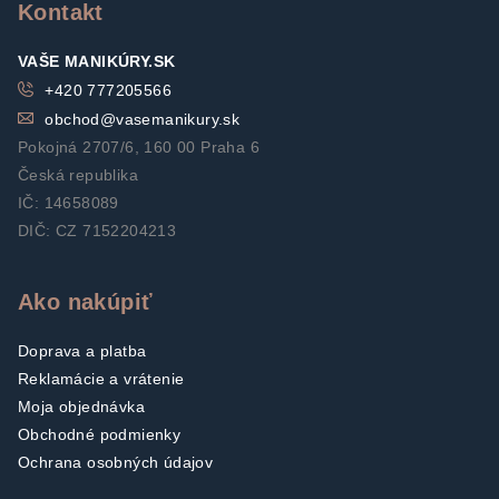
t
Kontakt
i
VAŠE MANIKÚRY.SK
e
+420 777205566
obchod
@
vasemanikury.sk
Pokojná 2707/6, 160 00 Praha 6
Česká republika
IČ: 14658089
DIČ: CZ 7152204213
Ako nakúpiť
Doprava a platba
Reklamácie a vrátenie
Moja objednávka
Obchodné podmienky
Ochrana osobných údajov