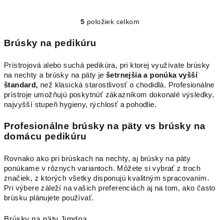
5
položiek celkom
O
v
Brúsky na pedikúru
l
á
Prístrojová alebo suchá pedikúra, pri ktorej využívate brúsky
d
na nechty a brúsky na päty je
šetrnejšia a ponúka vyšší
a
štandard,
než klasická starostlivosť o chodidlá. Profesionálne
c
prístroje umožňujú poskytnúť zákazníkom dokonalé výsledky,
i
najvyšší stupeň hygieny, rýchlosť a pohodlie.
e
Profesionálne brúsky na päty vs brúsky na
p
domácu pedikúru
r
v
Rovnako ako pri brúskach na nechty, aj brúsky na päty
k
ponúkame v rôznych variantoch. Môžete si vybrať z troch
y
značiek, z ktorých všetky disponujú kvalitným spracovaním.
v
Pri výbere záleží na vašich preferenciách aj na tom, ako často
ý
brúsku plánujete používať.
p
i
Brúsky na päty Jimdoa