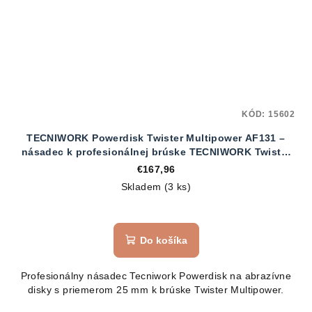
KÓD:
15602
TECNIWORK Powerdisk Twister Multipower AF131 –
násadec k profesionálnej brúske TECNIWORK Twister
Multipower AF130
€167,96
Skladem
(3 ks)
Do košíka
Profesionálny násadec Tecniwork Powerdisk na abrazívne
disky s priemerom 25 mm k brúske Twister Multipower.