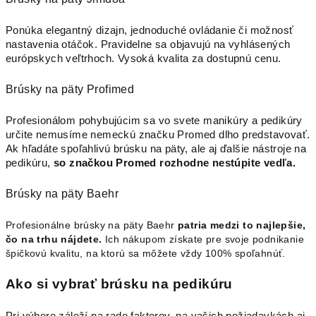
s
u
Ponúka elegantný dizajn, jednoduché ovládanie či možnosť
nastavenia otáčok. Pravidelne sa objavujú na vyhlásených
európskych veľtrhoch. Vysoká kvalita za dostupnú cenu.
Brúsky na päty Profimed
Profesionálom pohybujúcim sa vo svete manikúry a pedikúry
určite nemusíme nemeckú značku Promed dlho predstavovať.
Ak hľadáte spoľahlivú brúsku na päty, ale aj ďalšie nástroje na
pedikúru,
so značkou Promed rozhodne nestúpite vedľa.
Brúsky na päty Baehr
Profesionálne brúsky na päty Baehr
patria medzi to najlepšie,
čo na trhu nájdete.
Ich nákupom získate pre svoje podnikanie
špičkovú kvalitu, na ktorú sa môžete vždy 100% spoľahnúť.
Ako si vybrať brúsku na pedikúru
Pri výbere záleží na rade faktorov, na vašich požiadavkách aj