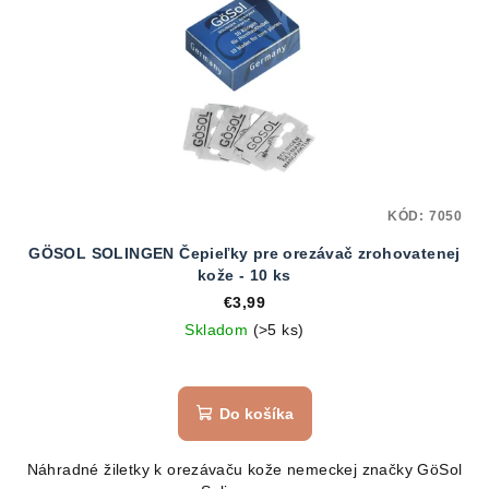
p
i
s
p
r
o
d
KÓD:
7050
u
GÖSOL SOLINGEN Čepieľky pre orezávač zrohovatenej
k
kože - 10 ks
t
€3,99
o
Skladom
(>5 ks)
v
Do košíka
Náhradné žiletky k orezávaču kože nemeckej značky GöSol