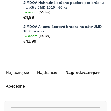
JIMDOA Náhradné brúsne papiere pre brúsku
na päty JMD 1010 - 60 ks
Skladom
(>5 ks)
€4,99
JIMDOA Akumulátorová brúska na päty JMD
1000 ružová
Skladom
(>5 ks)
€41,99
R
a
Najlacnejšie
Najdrahšie
Najpredávanejšie
d
e
Abecedne
n
i
e