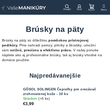
Prejsť
na
Hľadať
Prihlásenie
Nákupn
obsah
košík
Brúsky na päty
Brúsky na päty sú dôležitou
pomôckou prístrojovej
pedikúry.
Plne nahradí pemzy, pilníky a škrabky, umožní
vám
svižnú, precíznu a efektívnu prácu.
V našej ponuke
nájdete ako aj profesionálne brúsky, tak aj brúsky vhodné na
domáce použitie.
Najpredávanejšie
GÖSOL SOLINGEN Čepieľky pre orezávač
zrohovatenej kože - 10 ks
Skladom
(>5 ks)
€3,99