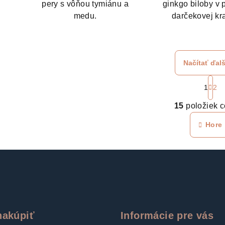
pery s vôňou tymiánu a
ginkgo biloby v 
medu.
darčekovej kr
Načítať ďalš
S
1
2
t
O
r
15
položiek 
v
á
Hore
n
l
k
á
o
d
v
a
a
c
n
i
i
e
e
nakúpiť
Informácie pre vás