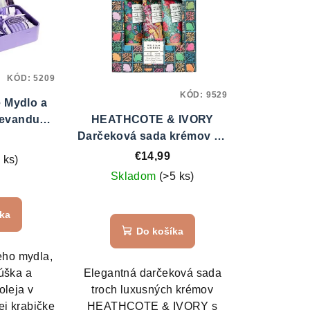
KÓD:
5209
KÓD:
9529
e Mydlo a
Levanduľa,
HEATHCOTE & IVORY
l
Darčeková sada krémov na
ruky 3 ks - Clementine &
€14,99
 ks)
Clove
Skladom
(>5 ks)
íka
Do košíka
ceho mydla,
úška a
Elegantná darčeková sada
oleja v
troch luxusných krémov
ej krabičke
HEATHCOTE & IVORY s