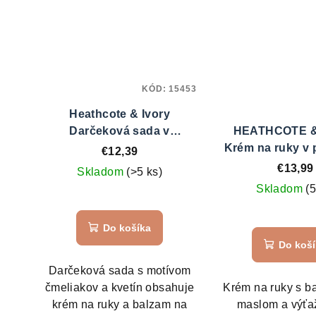
KÓD:
15453
Heathcote & Ivory
Darčeková sada v
HEATHCOTE &
plechovke - Tymián & Med,
Krém na ruky v 
€12,39
2 ks
dóze 100 ml - F
€13,99
Skladom
(>5 ks)
Focus
Skladom
(5
Do košíka
Do koš
Darčeková sada s motívom
čmeliakov a kvetín obsahuje
Krém na ruky s 
krém na ruky a balzam na
maslom a výťa