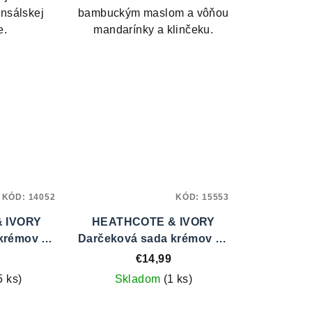
nsálskej
bambuckým maslom a vôňou
e.
mandarínky a klinčeku.
KÓD:
14052
KÓD:
15553
 IVORY
HEATHCOTE & IVORY
krémov na
Darčeková sada krémov na
s - The Voyager
ruky 3 ks - Bird & Yare
€14,99
5 ks)
Skladom
(1 ks)