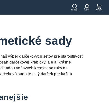
Hľadať
Prihláseni
Nák
koší
metické sady
náš výber darčekových setov pre starostlivosť
obsah darčekovej krabičky, ale aj krásne
lad sadou voňavých krémov na ruky na
darčeková sada je milý darček pre každú
anejšie