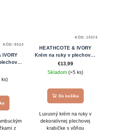
KÓD:
15574
KÓD:
9524
HEATHCOTE & IVORY
 IVORY
Krém na ruky v plechovke
plechovej
Busy Bees - Pomarančový
€13,99
lower of
kvet & Med
Skladom
(>5 ks)
 ks)
Do košíka
íka
Luxusný krém na ruky v
bambuckým
dekoratívnej plechovej
žkami z
krabičke s vôňou