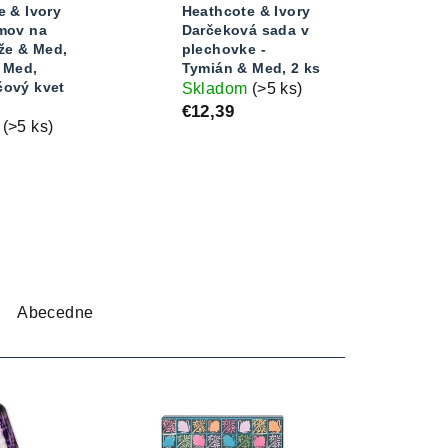
e & Ivory
Heathcote & Ivory
mov na
Darčeková sada v
že & Med,
plechovke -
 Med,
Tymián & Med, 2 ks
ový kvet
Skladom
(>5 ks)
€12,39
m
(>5 ks)
Abecedne