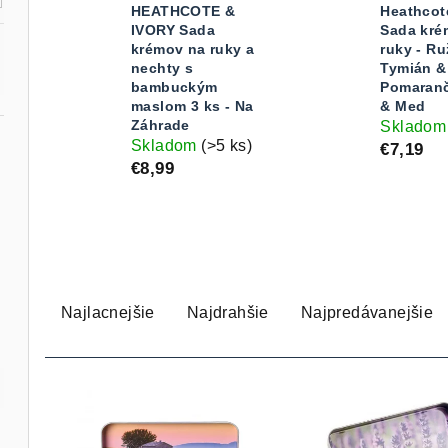
HEATHCOTE &
Heathcot
IVORY Sada
Sada kré
krémov na ruky a
ruky - Ru
nechty s
Tymián &
bambuckým
Pomaranč
maslom 3 ks - Na
& Med
Záhrade
Sklado
Skladom
(>5 ks)
€7,19
€8,99
R
Najlacnejšie
Najdrahšie
Najpredávanejšie
a
d
V
e
ý
n