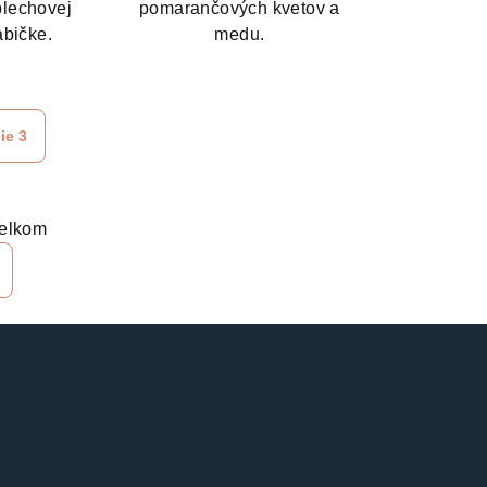
plechovej
pomarančových kvetov a
abičke.
medu.
ie 3
celkom