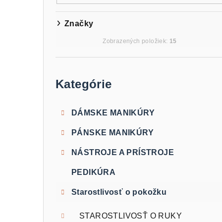
e
l
Značky
Zobrazených položiek:
15
Preskočiť
kategórie
Kategórie
DÁMSKE MANIKÚRY
PÁNSKE MANIKÚRY
NÁSTROJE A PRÍSTROJE
PEDIKÚRA
Starostlivosť o pokožku
STAROSTLIVOSŤ O RUKY