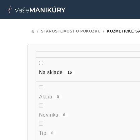
Prejsť
na
obsah
/
STAROSTLIVOSŤ O POKOŽKU
/
KOZMETICKÉ S
DOMOV
B
o
č
Na sklade
15
n
ý
Akcia
0
p
Novinka
0
a
n
Tip
0