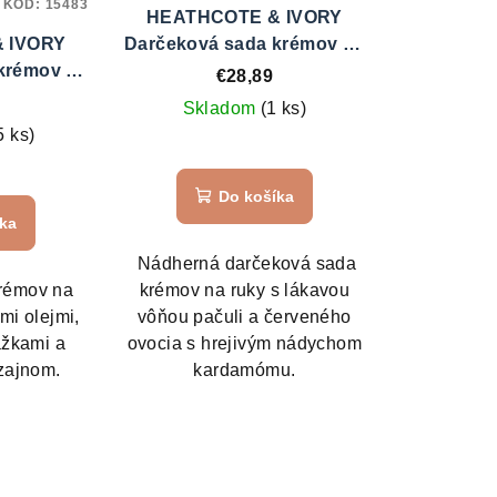
KÓD:
15483
HEATHCOTE & IVORY
 IVORY
Darčeková sada krémov na
krémov na
ruky 6 ks - Pačuli &
€28,89
 Pomaranč,
Červené bobule
Skladom
(1 ks)
ozmarín
5 ks)
Do košíka
íka
Nádherná darčeková sada
krémov na
krémov na ruky s lákavou
mi olejmi,
vôňou pačuli a červeného
ažkami a
ovocia s hrejivým nádychom
zajnom.
kardamómu.