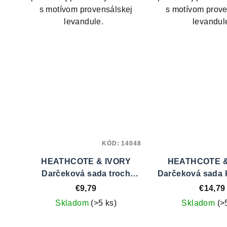
s motívom provensálskej
s motívom prove
levandule.
levandul
KÓD:
14048
HEATHCOTE & IVORY
HEATHCOTE &
Darčeková sada troch
Darčeková sada 
krémov na ruky - Sweet
ruky 3 k
€9,79
€14,79
Pea
Skladom
(>5 ks)
Skladom
(>