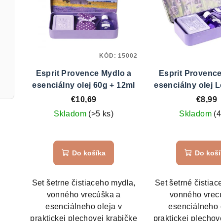
p
i
i
e
s
p
KÓD:
15002
p
r
Esprit Provence Mydlo a
Esprit Provenc
r
o
esenciálny olej 60g + 12ml
esenciálny olej 
60g+12m
o
€10,69
€8,99
d
Skladom
(>5 ks)
Skladom
(4
d
u
u
k
Do košíka
Do koš
k
t
t
o
Set šetrne čistiaceho mydla,
Set šetrné čistia
o
vonného vrecúška a
vonného vrec
v
esenciálneho oleja v
esenciálneho 
v
praktickej plechovej krabičke
praktickej plechov