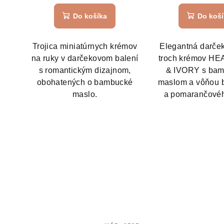
Do košíka
Do koš
Trojica miniatúrnych krémov
Elegantná darče
na ruky v darčekovom balení
troch krémov H
s romantickým dizajnom,
& IVORY s ba
obohatených o bambucké
maslom a vôňou 
maslo.
a pomarančovéh