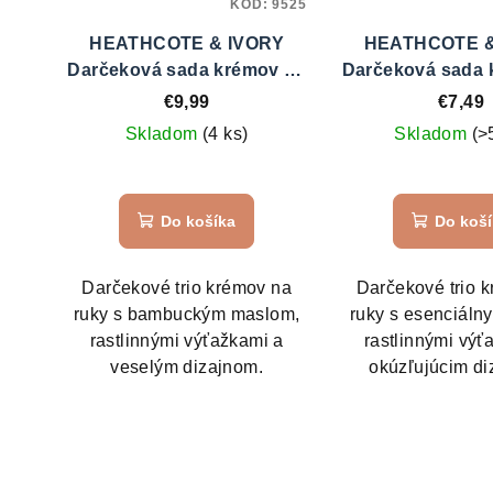
KÓD:
9525
HEATHCOTE & IVORY
HEATHCOTE &
Darčeková sada krémov na
Darčeková sada 
ruky 3 x 30 ml - Cloud Nine
ruky 3 x 30 ml -
€9,99
€7,49
Blooming Happy
Levanduľa & R
Skladom
(4 ks)
Skladom
(>
Do košíka
Do koš
Darčekové trio krémov na
Darčekové trio 
ruky s bambuckým maslom,
ruky s esenciálny
rastlinnými výťažkami a
rastlinnými výť
veselým dizajnom.
okúzľujúcim di