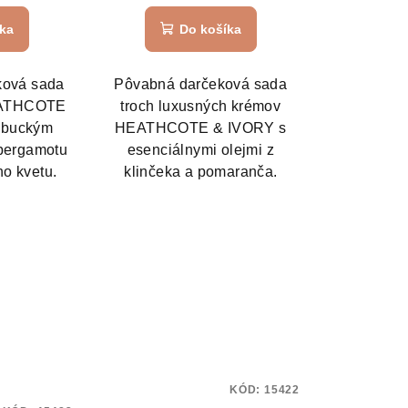
íka
Do košíka
ková sada
Pôvabná darčeková sada
EATHCOTE
troch luxusných krémov
mbuckým
HEATHCOTE & IVORY s
bergamotu
esenciálnymi olejmi z
o kvetu.
klinčeka a pomaranča.
KÓD:
15422