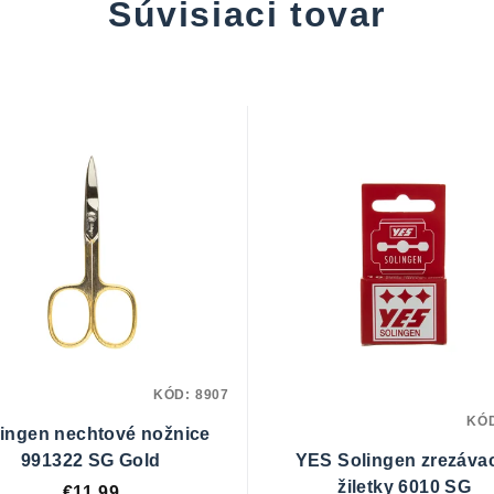
Súvisiaci tovar
KÓD:
8907
KÓ
ingen nechtové nožnice
991322 SG Gold
YES Solingen zrezáva
žiletky 6010 SG
€11,99