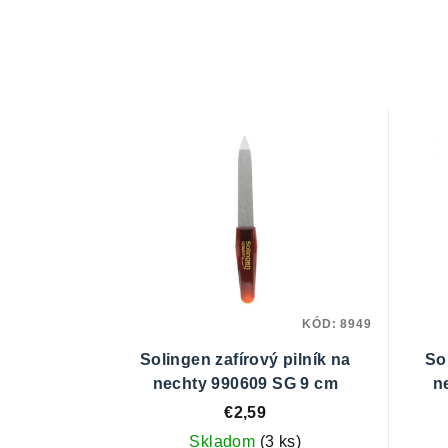
KÓD:
8949
Solingen zafírový pilník na
So
nechty 990609 SG 9 cm
n
€2,59
Skladom
(3 ks)