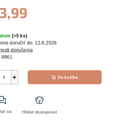
3,99
zdičiek.
otková
:
adom
(>5 ks)
me doručiť do:
12.8.2026
osti doručenia
:
8961
+
Do košíka
tať sa
Hlídat dostupnost