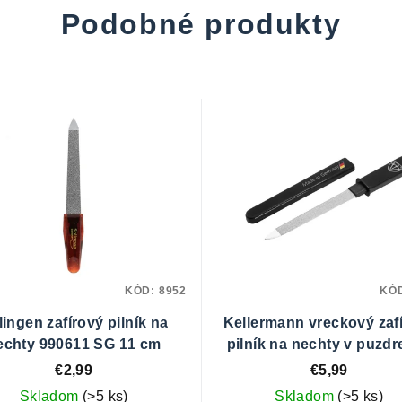
Podobné produkty
KÓD:
8952
KÓ
lingen zafírový pilník na
Kellermann vreckový zaf
echty 990611 SG 11 cm
pilník na nechty v puzd
4825 čierny
€2,99
€5,99
Skladom
(>5 ks)
Skladom
(>5 ks)