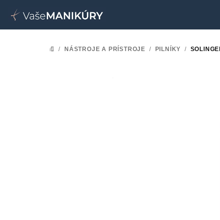
Prejsť
na
obsah
/
NÁSTROJE A PRÍSTROJE
/
PILNÍKY
/
SOLINGE
DOMOV