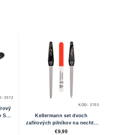
D:
3572
KÓD:
3703
írový
re SB
Kellermann set dvoch
zafírových pilníkov na nechty
SB 944836
€9,99