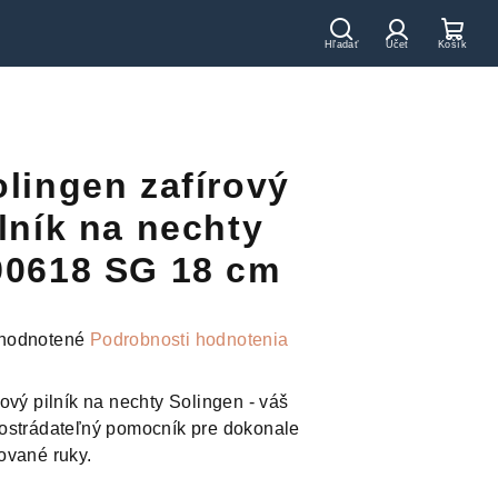
Hľadať
Prihláseni
Nák
koší
olingen zafírový
lník na nechty
90618 SG 18 cm
merné
hodnotené
Podrobnosti hodnotenia
otenie
uktu
rový pilník na nechty Solingen - váš
strádateľný pomocník pre dokonale
ované ruky.