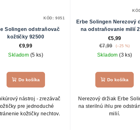
KÓ
KÓD:
9051
Erbe Solingen Nerezový d
e Solingen odstraňovač
na odstraňovanie milií 
kožtičky 92500
€5,99
€9,99
€7,99
(–25 %)
Skladom
(5 ks)
Skladom
(3 ks)
Do košíka
Do košíka
ikúrový nástroj - zrezávač
Nerezový držiak Erbe Sol
ožtičky pre jednoduché
na sterilnú ihlu pre odstrá
tránenie kožtičky nechtov.
milií.