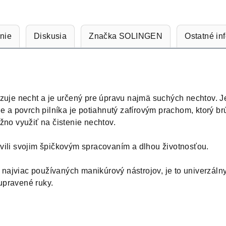
nie
Diskusia
Značka
SOLINGEN
Ostatné in
dzuje necht a je určený pre úpravu najmä suchých nechtov. J
le a povrch pilníka je potiahnutý zafírovým prachom, ktorý br
žno využiť na čistenie nechtov.
vili svojim špičkovým spracovaním a dlhou životnosťou.
 z najviac používaných manikúrový nástrojov, je to univerzáln
upravené ruky.