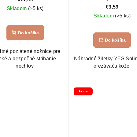
€3,59
Skladom
(>5 ks)
Skladom
(>5 ks)
Priemerné
hodnotenie
Do košíka
produktu
Do košíka
je
5,0
itné pozlátené nožnice pre
z
hké a bezpečné strihanie
Náhradné žiletky YES Soli
5
nechtov.
orezávaču kože.
hviezdičiek.
Akcia