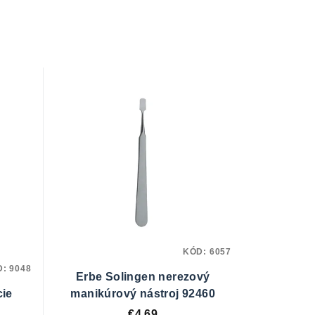
KÓD:
6057
D:
9048
Erbe Solingen nerezový
cie
manikúrový nástroj 92460
€4,69