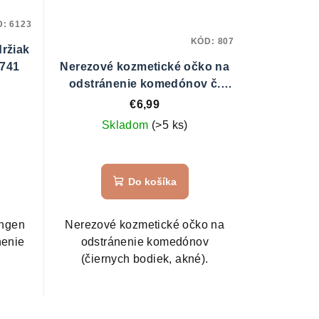
D:
6123
KÓD:
807
ržiak
2741
Nerezové kozmetické očko na
odstránenie komedónov č.
992297
€6,99
Skladom
(>5 ks)
Do košíka
ingen
Nerezové kozmetické očko na
nenie
odstránenie komedónov
(čiernych bodiek, akné).