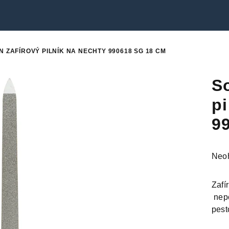
N ZAFÍROVÝ PILNÍK NA NECHTY 990618 SG 18 CM
S
pi
9
Prie
Neo
hodn
prod
Zafí
je
nepo
0,0
pest
z