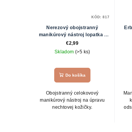
KÓD:
817
Nerezový obojstranný
Erb
manikúrový nástroj lopatka -
špička č.991615
€2,99
Skladom
(>5 ks)
Do košíka
Obojstranný celokovový
Man
manikúrový nástroj na úpravu
k
nechtovej kožičky.
ods