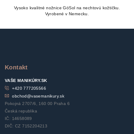
Vysoko kvalitné nožnice GöSol na nechtovú kožtičku.
Vyrobené v Nemecku.
Z
á
p
ä
t
Kontakt
i
VAŠE MANIKÚRY.SK
e
+420 777205566
obchod
@
vasemanikury.sk
Pokojná 2707/6, 160 00 Praha 6
Česká republika
IČ: 14658089
DIČ: CZ 7152204213