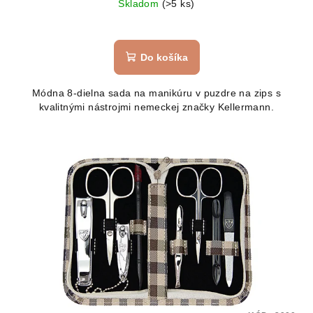
Skladom
(>5 ks)
Priemerné
hodnotenie
produktu
Do košíka
je
5,0
Módna 8-dielna sada na manikúru v puzdre na zips s
z
kvalitnými nástrojmi nemeckej značky Kellermann.
5
hviezdičiek.