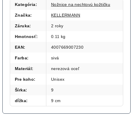
Kategória
:
Nožnice na nechtovú kožtičku
Značka
:
KELLERMANN
Záruka
:
2 roky
Hmotnosť
:
0.11 kg
EAN
:
4007669007230
Farba
:
sivá
Materiál
:
nerezová oceľ
Pre koho
:
Unisex
Šírka
:
9
dĺžka
:
9 cm