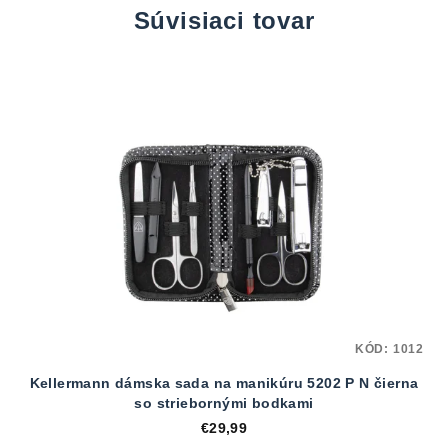
Súvisiaci tovar
KÓD:
1012
Kellermann dámska sada na manikúru 5202 P N čierna
so striebornými bodkami
€29,99