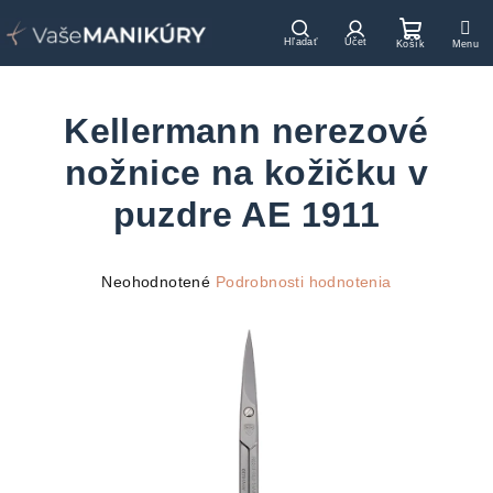
Prejsť
na
Hľadať
Prihlásenie
Nákupn
obsah
košík
Kellermann nerezové
nožnice na kožičku v
puzdre AE 1911
Priemerné
Neohodnotené
Podrobnosti hodnotenia
hodnotenie
produktu
je
0,0
z
5
hviezdičiek.