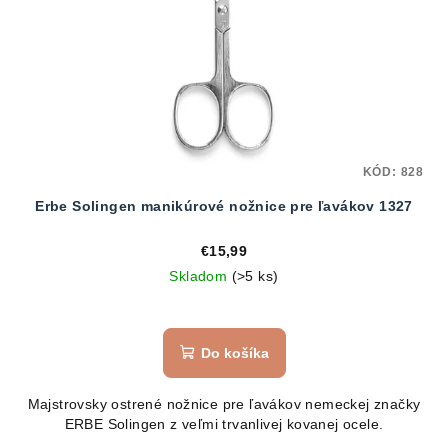
KÓD:
828
Erbe Solingen manikúrové nožnice pre ľavákov 1327
€15,99
Skladom
(>5 ks)
Priemerné
hodnotenie
produktu
Do košíka
je
5,0
Majstrovsky ostrené nožnice pre ľavákov nemeckej značky
z
ERBE Solingen z veľmi trvanlivej kovanej ocele.
5
hviezdičiek.