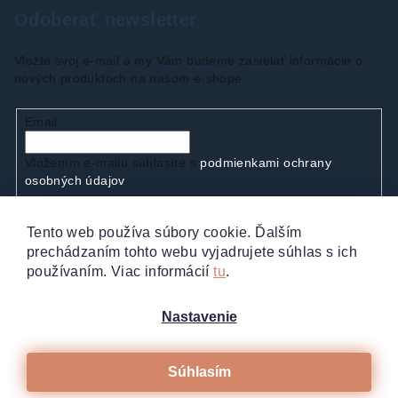
Odoberať newsletter
Vložte svoj e-mail a my Vám budeme zasielať informácie o
nových produktoch na našom e-shope.
Email
Vložením e-mailu súhlasíte s
podmienkami ochrany
osobných údajov
Tento web používa súbory cookie. Ďalším
Prihlásiť sa
prechádzaním tohto webu vyjadrujete súhlas s ich
používaním. Viac informácií
tu
.
Nastavenie
Súhlasím