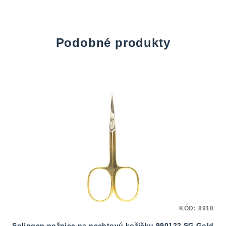
Podobné produkty
KÓD:
8910
Solingen nožnice na nechtovú kožičku 990122 SG Gold