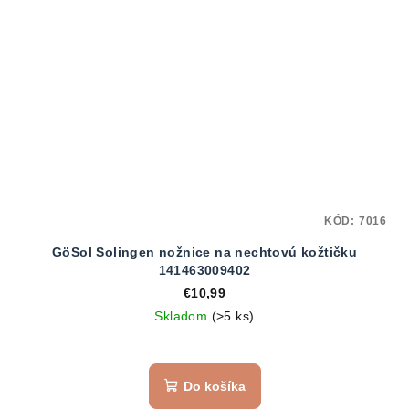
KÓD:
7016
GöSol Solingen nožnice na nechtovú kožtičku
141463009402
€10,99
Skladom
(>5 ks)
Do košíka