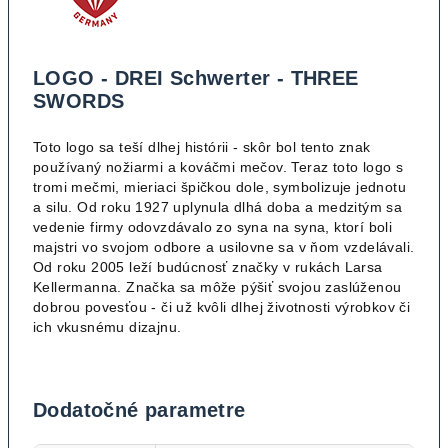
LOGO - DREI Schwerter - THREE
SWORDS
Toto logo sa teší dlhej histórii - skôr bol tento znak
používaný nožiarmi a kováčmi mečov. Teraz toto logo s
tromi mečmi, mieriaci špičkou dole, symbolizuje jednotu
a silu. Od roku 1927 uplynula dlhá doba a medzitým sa
vedenie firmy odovzdávalo zo syna na syna, ktorí boli
majstri vo svojom odbore a usilovne sa v ňom vzdelávali.
Od roku 2005 leží budúcnosť značky v rukách Larsa
Kellermanna. Značka sa môže pýšiť svojou zaslúženou
dobrou povesťou - či už kvôli dlhej životnosti výrobkov či
ich vkusnému dizajnu.
Dodatočné parametre