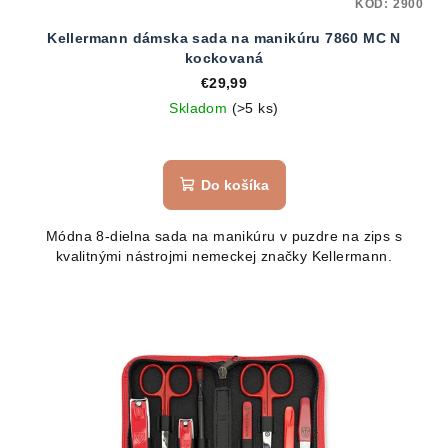
KÓD:
2900
Kellermann dámska sada na manikúru 7860 MC N
kockovaná
€29,99
Skladom
(>5 ks)
Priemerné
hodnotenie
produktu
Do košíka
je
5,0
Módna 8-dielna sada na manikúru v puzdre na zips s
z
kvalitnými nástrojmi nemeckej značky Kellermann.
5
hviezdičiek.