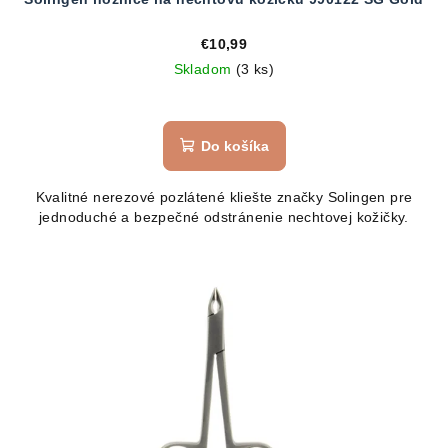
€10,99
Skladom
(3 ks)
Priemerné
hodnotenie
produktu
Do košíka
je
5,0
Kvalitné nerezové pozlátené kliešte značky Solingen pre
z
jednoduché a bezpečné odstránenie nechtovej kožičky.
5
hviezdičiek.