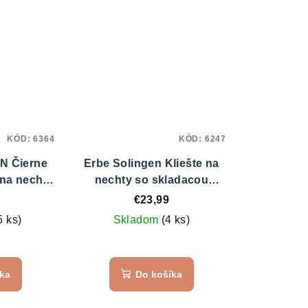
KÓD:
6364
KÓD:
6247
N Čierne
Erbe Solingen Kliešte na
 na nechty
nechty so skladacou
pružinou 91792
€23,99
5 ks)
Skladom
(4 ks)
emerné
notenie
íka
Do košíka
duktu