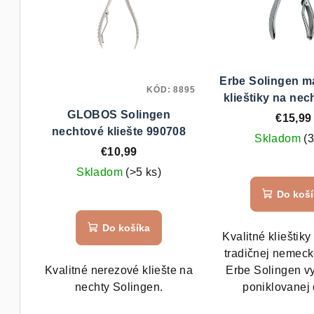
i
e
s
p
p
r
r
o
Erbe Solingen m
KÓD:
8895
klieštiky na nec
o
d
GLOBOS Solingen
€15,99
d
nechtové kliešte 990708
u
Skladom
(3
€10,99
u
k
Skladom
(>5 ks)
k
t
Do koš
t
o
Do košíka
o
Kvalitné klieštik
v
tradičnej nemeck
v
Kvalitné nerezové kliešte na
Erbe Solingen v
nechty Solingen.
poniklovanej 