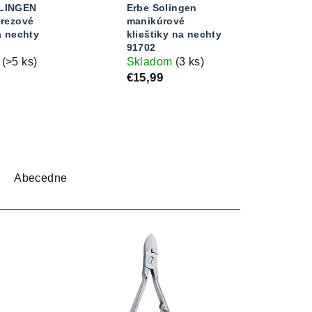
LINGEN
Erbe Solingen
erezové
manikúrové
a nechty
klieštiky na nechty
91702
m
(>5 ks)
Skladom
(3 ks)
€15,99
Abecedne