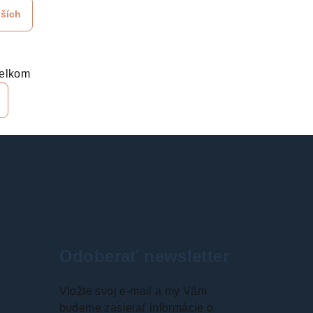
lších
celkom
Odoberať newsletter
Vložte svoj e-mail a my Vám
budeme zasielať informácie o