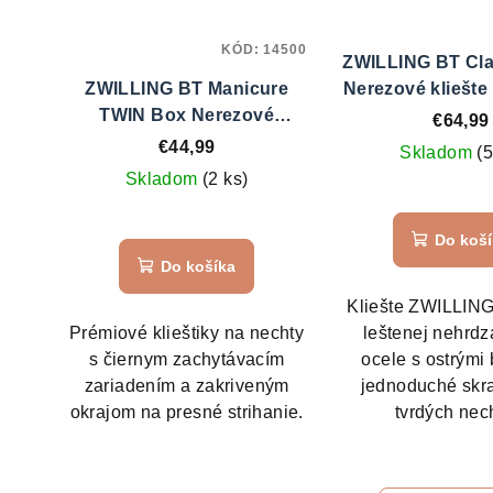
KÓD:
14500
ZWILLING BT Cla
ZWILLING BT Manicure
Nerezové kliešte
TWIN Box Nerezové
11 cm č. 4
€64,99
klištiky na nechty 9 cm č.
€44,99
Skladom
(5
42401
Skladom
(2 ks)
Do koš
Do košíka
Kliešte ZWILLING
Prémiové klieštiky na nechty
leštenej nehrdz
s čiernym zachytávacím
ocele s ostrými 
zariadením a zakriveným
jednoduché skr
okrajom na presné strihanie.
tvrdých nec