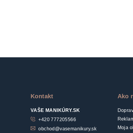
Z
á
p
ä
Kontakt
Ako 
t
VAŠE MANIKÚRY.SK
Doprav
i
Reklam
+420 777205566
e
Moja o
obchod
@
vasemanikury.sk