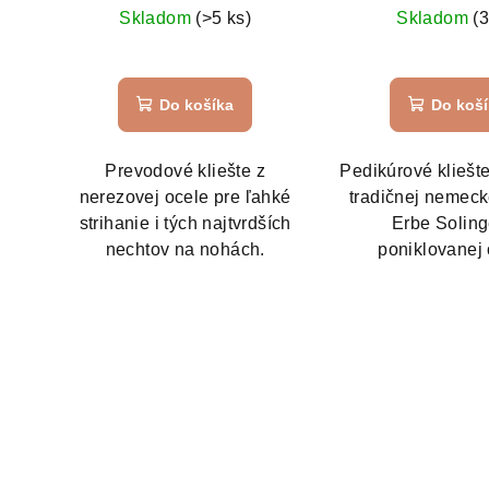
Skladom
(>5 ks)
Skladom
(3
Pri
hod
Do košíka
Do koš
pro
je
5,0
Prevodové kliešte z
Pedikúrové kliešt
z
nerezovej ocele pre ľahké
tradičnej nemeck
5
strihanie i tých najtvrdších
Erbe Soling
hvie
nechtov na nohách.
poniklovanej 