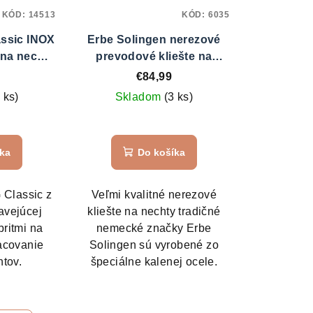
KÓD:
14513
KÓD:
6035
ssic INOX
Erbe Solingen nerezové
 na nechty
prevodové kliešte na
2461
nechty 91769
€84,99
 ks)
Skladom
(3 ks)
íka
Do košíka
 Classic z
Veľmi kvalitné nerezové
avejúcej
kliešte na nechty tradičné
britmi na
nemecké značky Erbe
acovanie
Solingen sú vyrobené zo
htov.
špeciálne kalenej ocele.