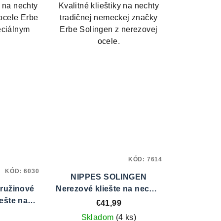
 na nechty
Kvalitné klieštiky na nechty
ocele Erbe
tradičnej nemeckej značky
eciálnym
Erbe Solingen z nerezovej
zdičiek.
ocele.
KÓD:
7614
KÓD:
6030
NIPPES SOLINGEN
pružinové
Nerezové kliešte na nechty
ešte na
č.22R
€41,99
717
Skladom
(4 ks)