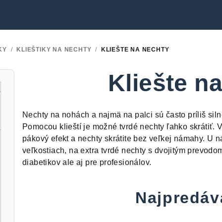
KY
/
KLIEŠTIKY NA NECHTY
/
KLIEŠTE NA NECHTY
Kliešte n
Nechty na nohách a najmä na palci sú často príliš siln
Pomocou klieští je možné tvrdé nechty ľahko skrátiť.
pákový efekt a nechty skrátite bez veľkej námahy. U n
veľkostiach, na extra tvrdé nechty s dvojitým prevodom
diabetikov ale aj pre profesionálov.
Najpredáv