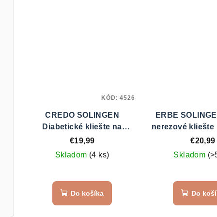
KÓD:
4526
CREDO SOLINGEN
ERBE SOLINGE
Diabetické kliešte na
nerezové kliešte
nechty 87637
91796
€19,99
€20,99
Skladom
(4 ks)
Skladom
(>
Priemerné
Pri
hodnotenie
hod
Do košíka
Do koš
produktu
pro
je
je