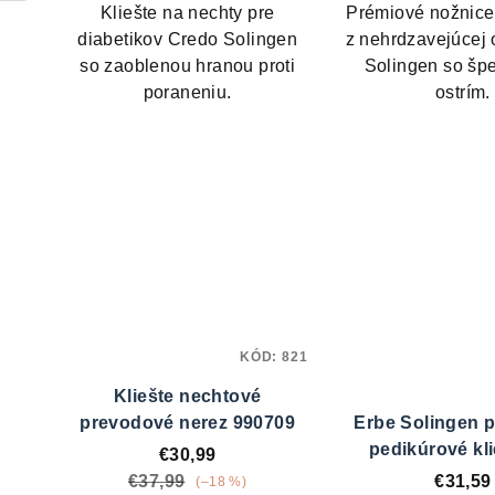
5,0
5,0
Kliešte na nechty pre
Prémiové nožnice
z
z
diabetikov Credo Solingen
z nehrdzavejúcej 
5
5
so zaoblenou hranou proti
Solingen so šp
hviezdičiek.
hvie
poraneniu.
ostrím.
KÓD:
821
Kliešte nechtové
prevodové nerez 990709
Erbe Solingen 
pedikúrové kli
€30,99
nechty 91
€37,99
€31,59
(–18 %)