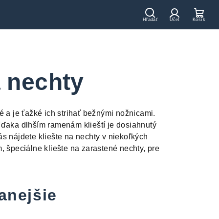
Hľadať
Prihláseni
Nák
koší
a nechty
é a je ťažké ich strihať bežnými nožnicami.
 Vďaka dlhším ramenám klieští je dosiahnutý
ás nájdete kliešte na nechty v niekoľkých
, špeciálne kliešte na zarastené nechty, pre
anejšie