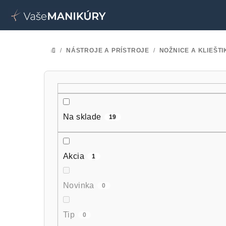
Prejsť
na
obsah
/
NÁSTROJE A PRÍSTROJE
/
NOŽNICE A KLIEŠTI
DOMOV
B
o
č
Na sklade
19
n
ý
Akcia
1
p
Novinka
0
a
n
Tip
0