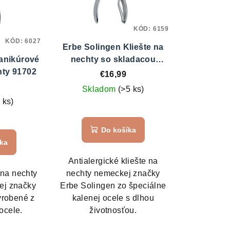
KÓD:
6159
KÓD:
6027
Erbe Solingen Kliešte na
anikúrové
nechty so skladacou
hty 91702
pružinou 11702
€16,99
Skladom
(>5 ks)
 ks)
Do košíka
íka
Antialergické kliešte na
y na nechty
nechty nemeckej značky
ej značky
Erbe Solingen zo špeciálne
yrobené z
kalenej ocele s dlhou
ocele.
životnosťou.