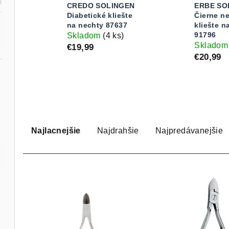
CREDO SOLINGEN
ERBE SO
Diabetické kliešte
Čierne n
na nechty 87637
kliešte n
91796
Skladom
(4 ks)
Sklado
€19,99
€20,99
R
Najlacnejšie
Najdrahšie
Najpredávanejšie
a
d
V
e
ý
n
p
i