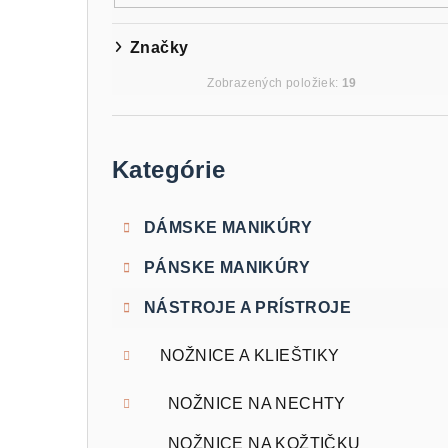
e
l
Značky
Zobrazených položiek:
19
Preskočiť
kategórie
Kategórie
DÁMSKE MANIKÚRY
PÁNSKE MANIKÚRY
NÁSTROJE A PRÍSTROJE
NOŽNICE A KLIEŠTIKY
NOŽNICE NA NECHTY
NOŽNICE NA KOŽTIČKU