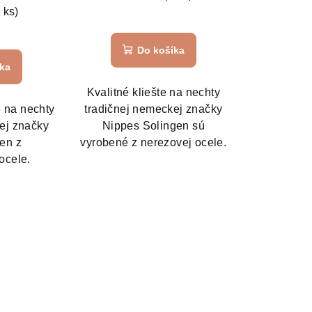
 ks)
emerné
Do košíka
notenie
íka
duktu
Kvalitné kliešte na nechty
e na nechty
tradičnej nemeckej značky
ej značky
Nippes Solingen sú
en z
vyrobené z nerezovej ocele.
zdičiek.
ocele.