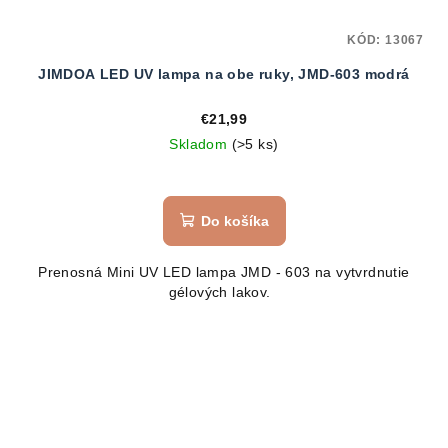
KÓD:
13067
JIMDOA LED UV lampa na obe ruky, JMD-603 modrá
€21,99
Skladom
(>5 ks)
Do košíka
Prenosná Mini UV LED lampa JMD - 603 na vytvrdnutie
gélových lakov.