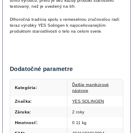
tohto výrobcu, preto je tiež každý produkt starostlivo
testovaný, než je uvedený na trh.
Dlhoročná tradícia spolu s remeselnou zručnosťou radí
teraz výrobky YES Solingen k najoceňovanejším
produktom starostlivosti o telo na celom svete.
Dodatočné parametre
Ďalšie manikúrové
Kategória
:
nástroje
Značka
:
YES SOLINGEN
Záruka
:
2 roky
Hmotnosť
:
0.11 kg