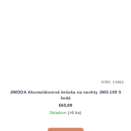
KÓD:
13062
JIMDOA Akumulátorová brúska na nechty JMD-109 S
šedá
€65,99
Skladom
(>5 ks)