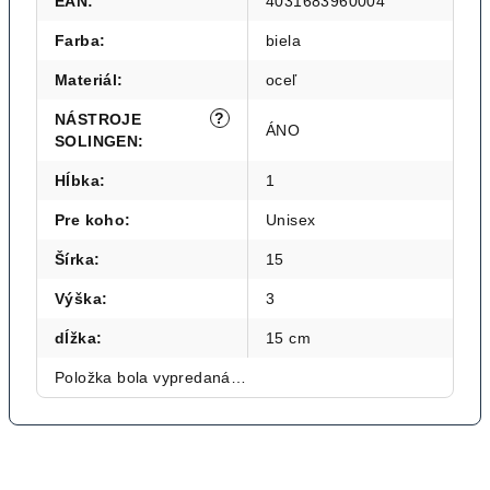
EAN
:
4031683960004
Farba
:
biela
Materiál
:
oceľ
?
NÁSTROJE
ÁNO
SOLINGEN
:
Hĺbka
:
1
Pre koho
:
Unisex
Šírka
:
15
Výška
:
3
dĺžka
:
15 cm
Položka bola vypredaná…