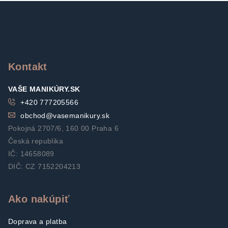
Z
á
p
ä
t
Kontakt
i
VAŠE MANIKÚRY.SK
e
+420 777205566
obchod
@
vasemanikury.sk
Pokojná 2707/6, 160 00 Praha 6
Česká republika
IČ: 14658089
DIČ: CZ 7152204213
Ako nakúpiť
Doprava a platba