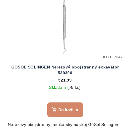
KÓD:
7047
GÖSOL SOLINGEN Nerezový obojstranný exkavátor
530300
€21,99
Skladom
(>5 ks)
Do košíka
Nerezový obojstranný pedikérsky nástroj GöSol Solingen.