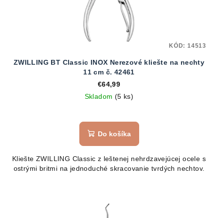
KÓD:
14513
ZWILLING BT Classic INOX Nerezové kliešte na nechty
11 cm č. 42461
€64,99
Skladom
(5 ks)
Do košíka
Kliešte ZWILLING Classic z leštenej nehrdzavejúcej ocele s
ostrými britmi na jednoduché skracovanie tvrdých nechtov.