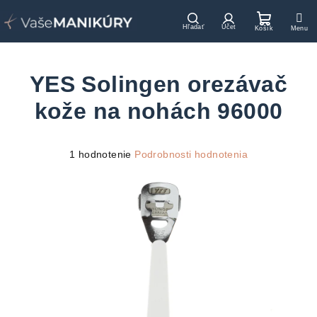
Prejsť
na
Hľadať
Prihlásenie
Nákupn
obsah
košík
YES Solingen orezávač
kože na nohách 96000
Priemerné
1 hodnotenie
Podrobnosti hodnotenia
hodnotenie
produktu
je
5,0
z
5
hviezdičiek.