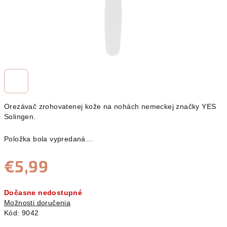
Orezávač zrohovatenej kože na nohách nemeckej značky YES
Solingen.
Položka bola vypredaná…
€5,99
Jednotková
Dočasne nedostupné
cena:
Možnosti doručenia
Kód:
9042