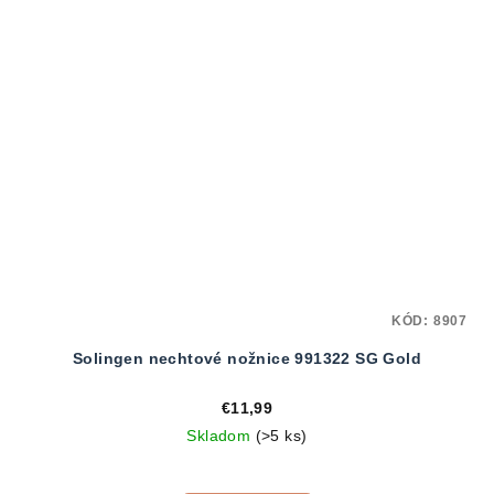
KÓD:
8907
Solingen nechtové nožnice 991322 SG Gold
€11,99
Skladom
(>5 ks)
Priemerné
hodnotenie