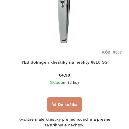
KÓD:
9057
YES Solingen klieštiky na nechty 6610 SG
€4,99
Skladom
(3 ks)
Do košíka
Kvalitné malé klieštiky pre jednoduché a presné
zastrihnutie nechtov.