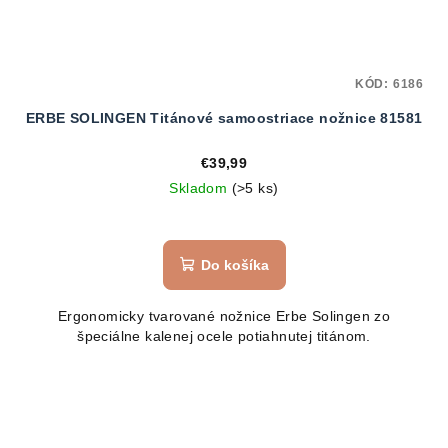
KÓD:
6186
ERBE SOLINGEN Titánové samoostriace nožnice 81581
€39,99
Skladom
(>5 ks)
Priemerné
hodnotenie
produktu
Do košíka
je
5,0
Ergonomicky tvarované nožnice Erbe Solingen zo
z
špeciálne kalenej ocele potiahnutej titánom.
5
hviezdičiek.