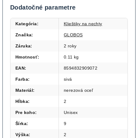
Dodatočné parametre
Kategória
:
Klieštiky na nechty
Značka
:
GLOBOS
Záruka
:
2 roky
Hmotnosť
:
0.11 kg
EAN
:
8594832909072
Farba
:
sivá
Materiál
:
nerezová oceľ
Hĺbka
:
2
Pre koho
:
Unisex
Šírka
:
9
Výška
:
2