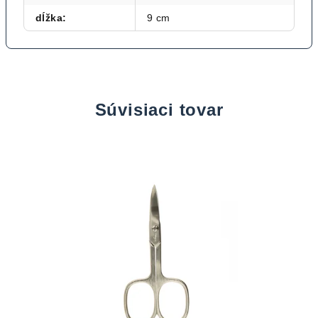
dĺžka
:
9 cm
Súvisiaci tovar