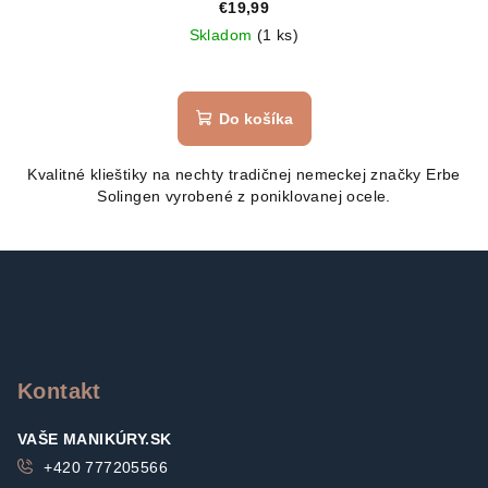
€19,99
Skladom
(1 ks)
Do košíka
Kvalitné klieštiky na nechty tradičnej nemeckej značky Erbe
Solingen vyrobené z poniklovanej ocele.
Z
á
p
ä
t
Kontakt
i
VAŠE MANIKÚRY.SK
e
+420 777205566