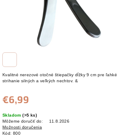
Kvalitné nerezové otočné štiepačky dĺžky 9 cm pre ľahké
strihanie silných a veľkých nechtov. &
€6,99
Jednotková
Skladom
(>5 ks)
cena:
Môžeme doručiť do:
11.8.2026
Možnosti doručenia
Kód:
800