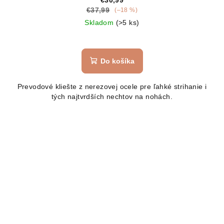
€30,99
€37,99
(–18 %)
Skladom
(>5 ks)
Do košíka
Prevodové kliešte z nerezovej ocele pre ľahké strihanie i
tých najtvrdších nechtov na nohách.