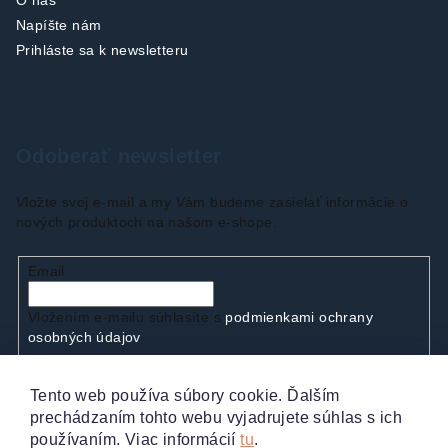
Napíšte nám
Prihláste sa k newsletteru
Odoberať newsletter
Vložte svoj e-mail a my Vám budeme zasielať informácie o
nových produktoch na našom e-shope.
Email
Vložením e-mailu súhlasíte s
podmienkami ochrany
osobných údajov
Tento web používa súbory cookie. Ďalším
Prihlásiť sa
prechádzaním tohto webu vyjadrujete súhlas s ich
používaním. Viac informácií
tu
.