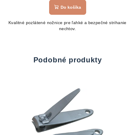
produktu
Do košíka
je
5,0
Kvalitné pozlátené nožnice pre ľahké a bezpečné strihanie
z
nechtov.
5
hviezdičiek.
Podobné produkty