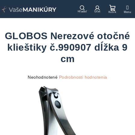
Prejsť
na
Hľadať
Prihlásenie
Nákupn
obsah
košík
GLOBOS Nerezové otočné
klieštiky č.990907 dĺžka 9
cm
Priemerné
Neohodnotené
Podrobnosti hodnotenia
hodnotenie
produktu
je
0,0
z
5
hviezdičiek.