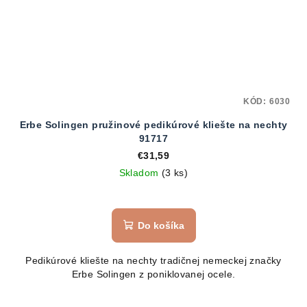
KÓD:
6030
Erbe Solingen pružinové pedikúrové kliešte na nechty
91717
€31,59
Skladom
(3 ks)
Priemerné
hodnotenie
produktu
Do košíka
je
5,0
Pedikúrové kliešte na nechty tradičnej nemeckej značky
z
Erbe Solingen z poniklovanej ocele.
5
hviezdičiek.