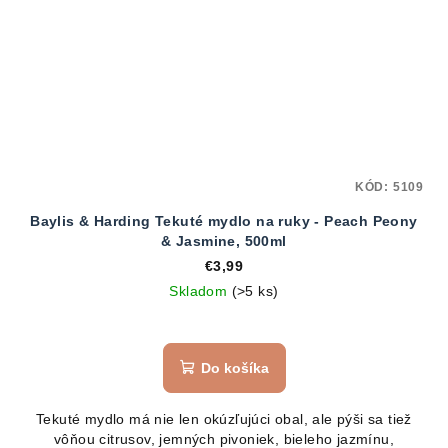
KÓD:
5109
Baylis & Harding Tekuté mydlo na ruky - Peach Peony
& Jasmine, 500ml
€3,99
Skladom
(>5 ks)
Do košíka
Tekuté mydlo má nie len okúzľujúci obal, ale pýši sa tiež
vôňou citrusov, jemných pivoniek, bieleho jazmínu,