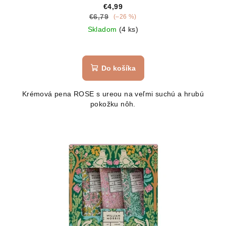
€4,99
€6,79
(–26 %)
Skladom
(4 ks)
Do košíka
Krémová pena ROSE s ureou na veľmi suchú a hrubú
pokožku nôh.