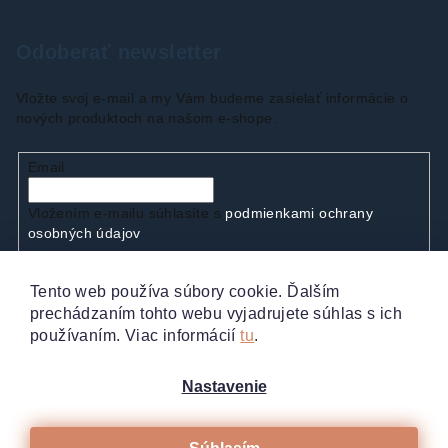
Odoberať newsletter
Vložte svoj e-mail a my Vám budeme zasielať informácie o
nových produktoch na našom e-shope.
Email
Vložením e-mailu súhlasíte s
podmienkami ochrany
osobných údajov
Tento web používa súbory cookie. Ďalším
Prihlásiť sa
prechádzaním tohto webu vyjadrujete súhlas s ich
používaním. Viac informácií
tu
.
Nastavenie