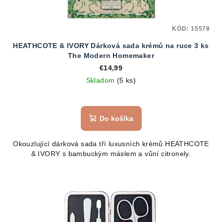
KÓD:
15578
HEATHCOTE & IVORY Dárková sada krémů na ruce 3 ks
The Modern Homemaker
€14,99
Skladom
(5 ks)
Do košíka
Okouzlující dárková sada tří luxusních krémů HEATHCOTE
& IVORY s bambuckým máslem a vůní citronely.