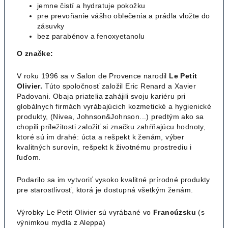
jemne čistí a hydratuje pokožku
pre prevoňanie vášho oblečenia a prádla vložte do
zásuvky
bez parabénov a fenoxyetanolu
O značke:
V roku 1996 sa v Salon de Provence narodil
Le Petit
Olivier.
Túto spoločnosť založil Eric Renard a Xavier
Padovani. Obaja priatelia zahájili svoju kariéru pri
globálnych firmách vyrábajúcich kozmetické a hygienické
produkty, (Nivea, Johnson&Johnson...) predtým ako sa
chopili príležitosti založiť si značku zahŕňajúcu hodnoty,
ktoré sú im drahé: úcta a rešpekt k ženám, výber
kvalitných surovín, rešpekt k životnému prostrediu i
ľuďom.
Podarilo sa im vytvoriť vysoko kvalitné prírodné produkty
pre starostlivosť, ktorá je dostupná všetkým ženám.
Výrobky Le Petit Olivier sú vyrábané vo
Francúzsku
(s
výnimkou mydla z Aleppa)