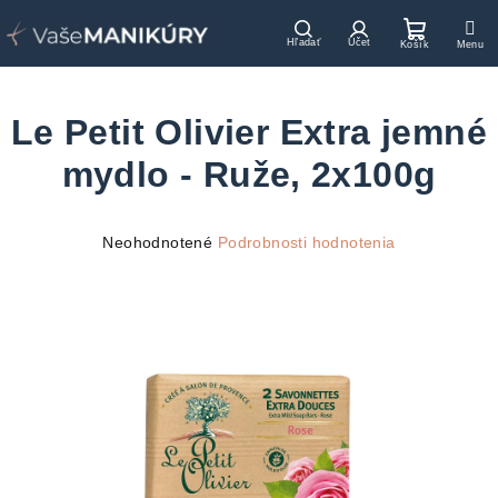
Prejsť
na
Hľadať
Prihlásenie
Nákupn
obsah
košík
Le Petit Olivier Extra jemné
mydlo - Ruže, 2x100g
Priemerné
Neohodnotené
Podrobnosti hodnotenia
hodnotenie
produktu
je
0,0
z
5
hviezdičiek.