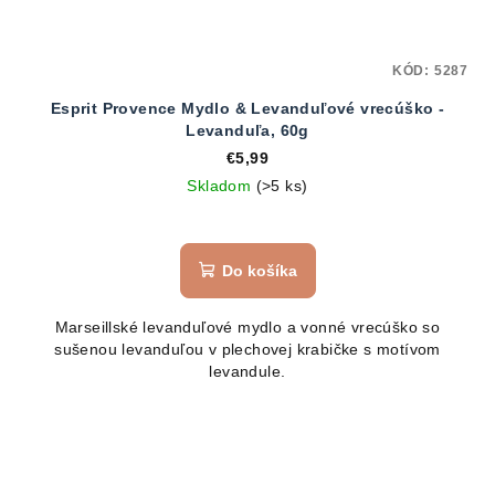
KÓD:
5287
Esprit Provence Mydlo & Levanduľové vrecúško -
Levanduľa, 60g
€5,99
Skladom
(>5 ks)
Do košíka
Marseillské levanduľové mydlo a vonné vrecúško so
sušenou levanduľou v plechovej krabičke s motívom
levandule.