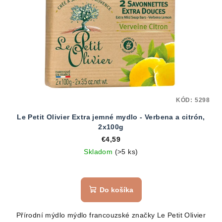
KÓD:
5298
Le Petit Olivier Extra jemné mydlo - Verbena a citrón,
2x100g
€4,59
Skladom
(>5 ks)
Do košíka
Přírodní mýdlo mýdlo francouzské značky Le Petit Olivier