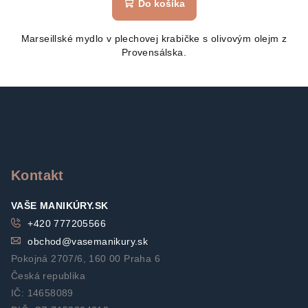
Do košíka
Marseillské mydlo v plechovej krabičke s olivovým olejm z
Provensálska.
Z
á
p
ä
t
Kontakt
i
VAŠE MANIKÚRY.SK
e
+420 777205566
obchod
@
vasemanikury.sk
Pokojná 2707/6, 160 00 Praha 6
Česká republika
IČ: 14658089