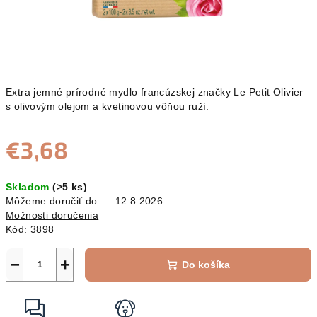
Extra jemné prírodné mydlo francúzskej značky Le Petit Olivier
s olivovým olejom a kvetinovou vôňou ruží.
€3,68
Jednotková
Skladom
(>5 ks)
cena:
Môžeme doručiť do:
12.8.2026
Možnosti doručenia
Kód:
3898
−
+
Do košíka