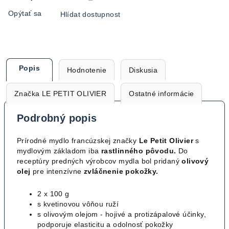
Opýtať sa
Hlídat dostupnost
Popis
Hodnotenie
Diskusia
Značka
LE PETIT OLIVIER
Ostatné informácie
Podrobný popis
Prírodné mydlo francúzskej značky
Le Petit Olivier
s
mydlovým základom iba
rastlinného pôvodu.
Do
receptúry predných výrobcov mydla bol pridaný
olivový
olej
pre intenzívne
zvláčnenie pokožky.
2 x 100 g
s kvetinovou vôňou ruží
s olivovým olejom - hojivé a protizápalové účinky,
podporuje elasticitu a odolnosť pokožky