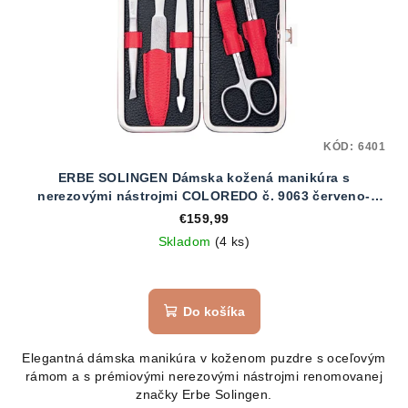
KÓD:
6401
ERBE SOLINGEN Dámska kožená manikúra s
nerezovými nástrojmi COLOREDO č. 9063 červeno-
čierna
€159,99
Skladom
(4 ks)
Do košíka
Elegantná dámska manikúra v koženom puzdre s oceľovým
rámom a s prémiovými nerezovými nástrojmi renomovanej
značky Erbe Solingen.