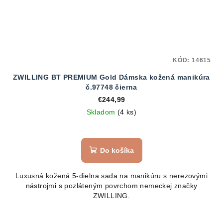
KÓD:
14615
ZWILLING BT PREMIUM Gold Dámska kožená manikúra
č.97748 čierna
€244,99
Skladom
(4 ks)
Do košíka
Luxusná kožená 5-dielna sada na manikúru s nerezovými
nástrojmi s pozláteným povrchom nemeckej značky
ZWILLING.