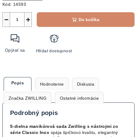
Kód:
14593
−
+
Do košíka
Opýtať sa
Hlídat dostupnost
Popis
Hodnotenie
Diskusia
Značka
ZWILLING
Ostatné informácie
Podrobný popis
5-dielna manikúrová sada Zwilling s nástrojmi zo
série Classic Inox
spája špičkovú kvalitu, elegantný