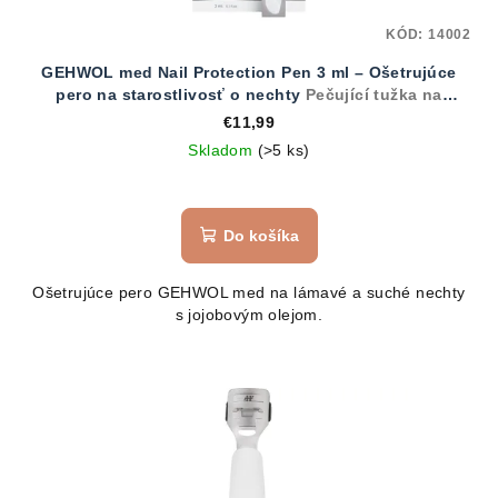
KÓD:
14002
GEHWOL med Nail Protection Pen 3 ml – Ošetrujúce
pero na starostlivosť o nechty
Pečující tužka na
lámavé a suché nehty
€11,99
Skladom
(>5 ks)
Do košíka
Ošetrujúce pero GEHWOL med na lámavé a suché nechty
s jojobovým olejom.