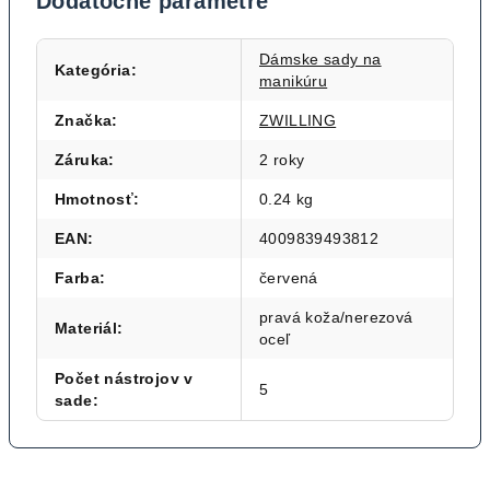
Dodatočné parametre
Dámske sady na
Kategória
:
manikúru
Značka
:
ZWILLING
Záruka
:
2 roky
Hmotnosť
:
0.24 kg
EAN
:
4009839493812
Farba
:
červená
pravá koža/nerezová
Materiál
:
oceľ
Počet nástrojov v
5
sade
: