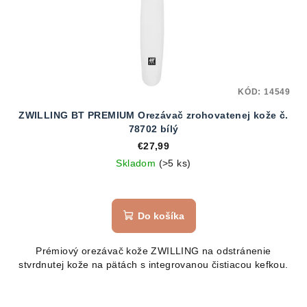
KÓD:
14549
ZWILLING BT PREMIUM Orezávač zrohovatenej kože č.
78702 bílý
€27,99
Skladom
(>5 ks)
Do košíka
Prémiový orezávač kože ZWILLING na odstránenie
stvrdnutej kože na pätách s integrovanou čistiacou kefkou.