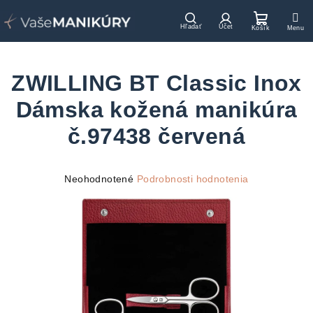
Prejsť
na
Hľadať
Prihlásenie
Nákupn
obsah
košík
ZWILLING BT Classic Inox
Dámska kožená manikúra
č.97438 červená
Priemerné
Neohodnotené
Podrobnosti hodnotenia
hodnotenie
produktu
je
0,0
z
5
hviezdičiek.