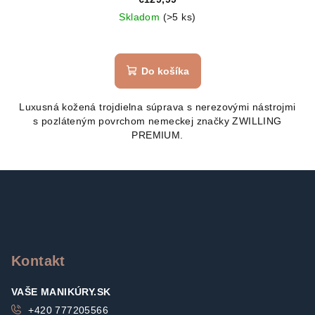
Skladom
(>5 ks)
Do košíka
Luxusná kožená trojdielna súprava s nerezovými nástrojmi
s pozláteným povrchom nemeckej značky ZWILLING
PREMIUM.
Z
á
p
ä
t
Kontakt
i
VAŠE MANIKÚRY.SK
e
+420 777205566