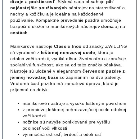
dizajn
a
praktickosť
. Štýlová sada obsahuje
päť
najčastejšie používaných
nástrojov na starostlivosť o
nechty a kožičku a je ideálna na každodenné
používanie. Kompaktné prevedenie puzdra umožňuje
bezpečné uloženie manikúrových nástrojov
doma
aj na
cestách
.
Manikúrové nástroje
Classic Inox
od značky ZWILLING
sú vyrobené z
leštenej
nerezovej
ocele
, ktorá je
odolná voči korózii, vyniká dlhou životnosťou a zaručuje
spoľahlivú funkčnosť, ako sa od tejto značky očakáva.
Nástroje sú uložené v elegantnom
červenom puzdre z
jemnej hovädzej kože
so zapínaním na dva patenty.
Vnútorná časť puzdra má zamatovú úpravu, ktorá je
príjemná na dotyk.
manikúrové nástroje s vysoko lešteným povrchom
z prémiovej leštenej nehrdzavejúcej ocele odolnej
voči korózii
nožnice sú navyše poniklované pre vyššiu
odolnosť voči vlhkosti
výnimočná ostrosť, tvrdosť a odolnosť