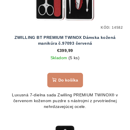
KÓD:
14582
ZWILLING BT PREMIUM TWINOX Dámska kožená
manikúra č.97093 červená
€399,99
Skladom
(5 ks)
Do košíka
Luxusná 7-dielna sada Zwilling PREMIUM TWINOX® v
červenom koženom puzdre s nástrojmi z prvotriednej
nehrdzavejúcej ocele.