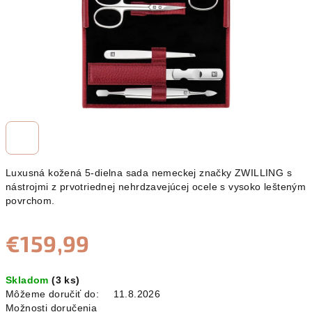
Luxusná kožená 5-dielna sada nemeckej značky ZWILLING s
nástrojmi z prvotriednej nehrdzavejúcej ocele s vysoko lešteným
povrchom.
€159,99
Jednotková
Skladom
(3 ks)
cena:
Môžeme doručiť do:
11.8.2026
Možnosti doručenia