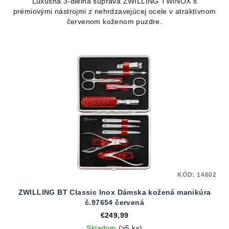
Luxusná 3-dielna súprava ZWILLING TWINOX s
prémiovými nástrojmi z nehrdzavejúcej ocele v atraktívnom
červenom koženom puzdre.
KÓD:
14602
ZWILLING BT Classic Inox Dámska kožená manikúra
č.97654 červená
€249,99
Skladom
(>5 ks)