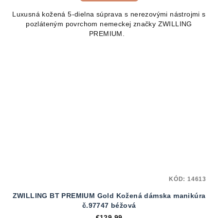
Luxusná kožená 5-dielna súprava s nerezovými nástrojmi s
pozláteným povrchom nemeckej značky ZWILLING
PREMIUM.
KÓD:
14613
ZWILLING BT PREMIUM Gold Kožená dámska manikúra
č.97747 béžová
€129,99