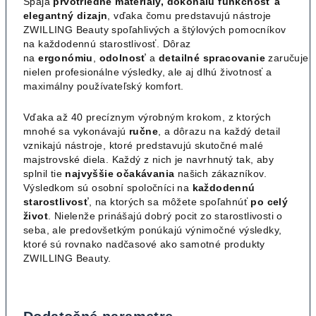
Spája
prvotriedne materiály, dokonalú funkčnosť a
elegantný dizajn
, vďaka čomu predstavujú nástroje
ZWILLING Beauty spoľahlivých a štýlových pomocníkov
na každodennú starostlivosť. Dôraz
na
ergonómiu
,
odolnosť
a
detailné
spracovanie
zaručuje
nielen profesionálne výsledky, ale aj dlhú životnosť a
maximálny používateľský komfort.
Vďaka až 40 precíznym výrobným krokom, z ktorých
mnohé sa vykonávajú
ručne
, a dôrazu na každý detail
vznikajú nástroje, ktoré predstavujú skutočné malé
majstrovské diela. Každý z nich je navrhnutý tak, aby
splnil tie
najvyššie
očakávania
našich zákazníkov.
Výsledkom sú osobní spoločníci na
každodennú
starostlivosť
, na ktorých sa môžete spoľahnúť
po celý
život
. Nielenže prinášajú dobrý pocit zo starostlivosti o
seba, ale predovšetkým ponúkajú výnimočné výsledky,
ktoré sú rovnako nadčasové ako samotné produkty
ZWILLING Beauty.