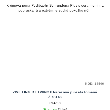
Krémová pena Pedibaehr Schrundena Plus s ceramidmi na
popraskanú a extrémne suchú pokožku nôh.
KÓD:
14546
ZWILLING BT TWINOX Nerezová pinzeta lomená
č.78148
€24,99
Skladom
(1 ks)