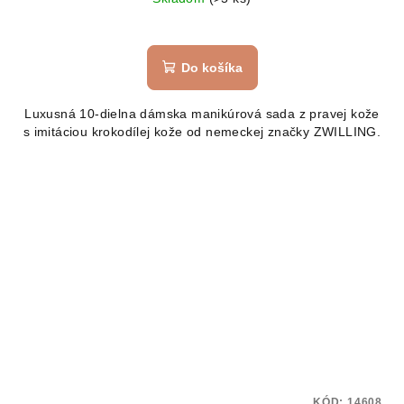
Do košíka
Luxusná 10-dielna dámska manikúrová sada z pravej kože
s imitáciou krokodílej kože od nemeckej značky ZWILLING.
KÓD:
14608