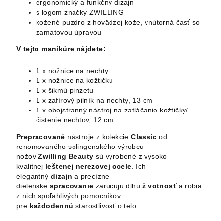
ergonomický a funkčný dizajn
s logom značky ZWILLING
kožené puzdro z hovädzej kože, vnútorná časť so
zamatovou úpravou
V tejto manikúre nájdete:
1 x nožnice na nechty
1 x nožnice na kožtičku
1 x šikmú pinzetu
1 x zafírový pilník na nechty, 13 cm
1 x obojstranný nástroj na zatláčanie kožtičky/
čistenie nechtov, 12 cm
Prepracované
nástroje z kolekcie
Classic
od
renomovaného solingenského výrobcu
nožov
Zwilling
Beauty
sú vyrobené z vysoko
kvalitnej
leštenej nerezovej ocele
. Ich
elegantný
dizajn
a precízne
dielenské
spracovanie
zaručujú dlhú
životnosť
a robia
z nich spoľahlivých pomocníkov
pre
každodennú
starostlivosť o telo.