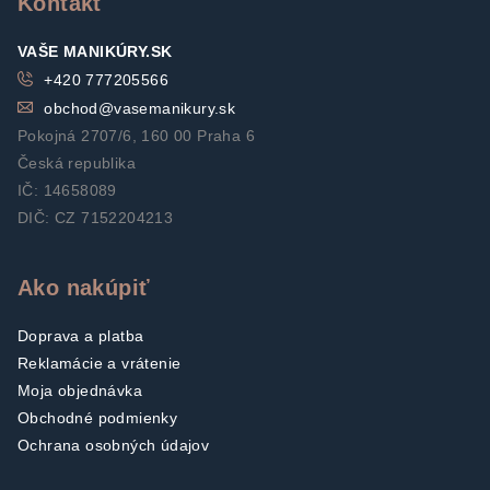
Kontakt
i
VAŠE MANIKÚRY.SK
e
+420 777205566
obchod
@
vasemanikury.sk
Pokojná 2707/6, 160 00 Praha 6
Česká republika
IČ: 14658089
DIČ: CZ 7152204213
Ako nakúpiť
Doprava a platba
Reklamácie a vrátenie
Moja objednávka
Obchodné podmienky
Ochrana osobných údajov