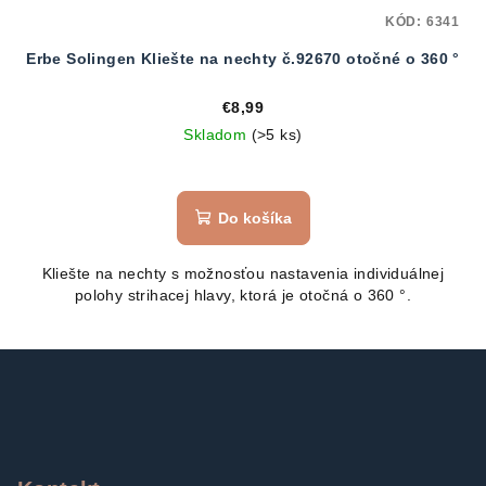
KÓD:
6341
Erbe Solingen Kliešte na nechty č.92670 otočné o 360 °
€8,99
Skladom
(>5 ks)
Do košíka
Kliešte na nechty s možnosťou nastavenia individuálnej
polohy strihacej hlavy, ktorá je otočná o 360 °.
Z
á
p
ä
t