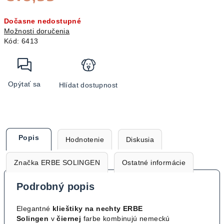
Jednotková
Dočasne nedostupné
cena:
Možnosti doručenia
Kód:
6413
Opýtať sa
Hlídat dostupnost
Popis
Hodnotenie
Diskusia
Značka
ERBE SOLINGEN
Ostatné informácie
Podrobný popis
Elegantné
klieštiky na nechty ERBE
Solingen
v
čiernej
farbe kombinujú nemeckú