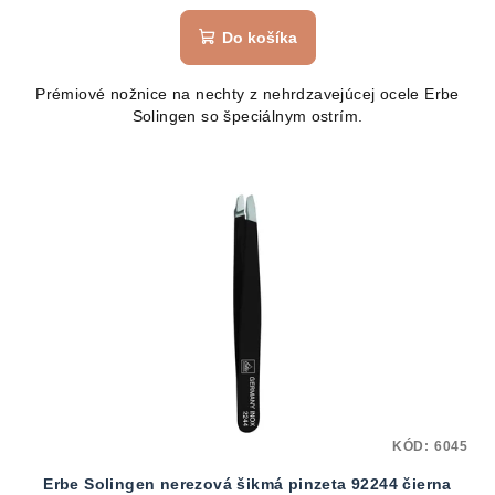
hodnotenie
produktu
Do košíka
je
5,0
Prémiové nožnice na nechty z nehrdzavejúcej ocele Erbe
z
Solingen so špeciálnym ostrím.
5
hviezdičiek.
KÓD:
6045
Erbe Solingen nerezová šikmá pinzeta 92244 čierna