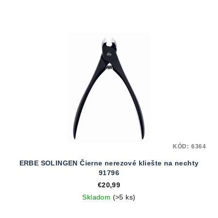
KÓD:
6364
ERBE SOLINGEN Čierne nerezové kliešte na nechty
91796
€20,99
Skladom
(>5 ks)
Priemerné