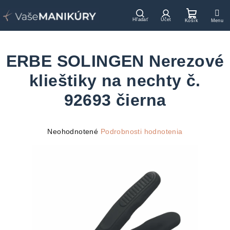
Prejsť
na
Hľadať
Prihlásenie
Nákupn
obsah
košík
ERBE SOLINGEN Nerezové
klieštiky na nechty č.
92693 čierna
Priemerné
Neohodnotené
Podrobnosti hodnotenia
hodnotenie
produktu
je
0,0
z
5
hviezdičiek.