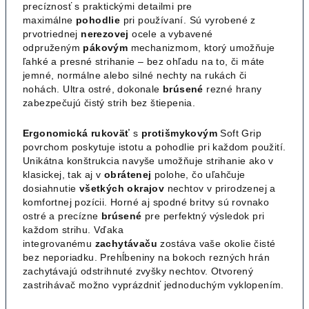
precíznosť s praktickými detailmi pre
maximálne
pohodlie
pri používaní. Sú vyrobené z
prvotriednej
nerezovej
ocele a vybavené
odpruženým
pákovým
mechanizmom, ktorý umožňuje
ľahké a presné strihanie – bez ohľadu na to, či máte
jemné, normálne alebo silné nechty na rukách či
nohách. Ultra ostré, dokonale
brúsené
rezné hrany
zabezpečujú čistý strih bez štiepenia.
Ergonomická rukoväť
s
protišmykovým
Soft Grip
povrchom poskytuje istotu a pohodlie pri každom použití.
Unikátna konštrukcia navyše umožňuje strihanie ako v
klasickej, tak aj v
obrátenej
polohe, čo uľahčuje
dosiahnutie
všetkých okrajov
nechtov v prirodzenej a
komfortnej pozícii. Horné aj spodné britvy sú rovnako
ostré a precízne
brúsené
pre perfektný výsledok pri
každom strihu. Vďaka
integrovanému
zachytávaču
zostáva vaše okolie čisté
bez neporiadku. Prehĺbeniny na bokoch rezných hrán
zachytávajú odstrihnuté zvyšky nechtov. Otvorený
zastrihávač možno vyprázdniť jednoduchým vyklopením.