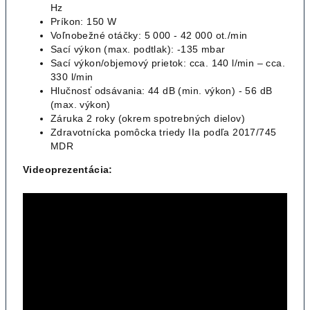
Hz
Príkon: 150 W
Voľnobežné otáčky: 5 000 - 42 000 ot./min
Sací výkon (max. podtlak): -135 mbar
Sací výkon/objemový prietok: cca. 140 l/min – cca.
330 l/min
Hlučnosť odsávania: 44 dB (min. výkon) - 56 dB
(max. výkon)
Záruka 2 roky (okrem spotrebných dielov)
Zdravotnícka pomôcka triedy IIa podľa 2017/745
MDR
Videoprezentácia: