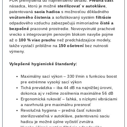
PUR premyslená do najmenšieho detailu.
Predná
časť
násadca, ktorú je možné
sterilizovať v autokláve
,
patentovaná
sacia
hadica
s možnosťou dôkladného
vnútorného
čistenia
a sofistikovaný systém
filtrácie
odpadového vzduchu zabezpečujú mimoriadne
čisté a
bezpečné
pracovné prostredie. Novovyvinuté prachové
vrecko s integrovaným penovým blokom navyše pojme
až o
100 % viac prachu
než predchádzajúce modely,
takže vystačí približne na
150 ošetrení
bez nutnosti
výmeny.
Vylepšené hygienické štandardy:
Maximálny sací výkon – 330 l/min s funkciou boost
pre extrémne vysoký sací výkon
Tichá prevádzka – iba 44 dB na najnižšej úrovni,
dokonca aj v režime zosilnenia maximálne 56 dB
Ergonomická rukoväť – ľahká, s nízkymi vibráciami
a navrhnutá pre maximálnu presnosť
Revolučná hygiena – predná časť rukoväti
sterilizovateľná v autokláve, patentovanú saciu
hadicu je možné úplne vyčistiť zvnútra