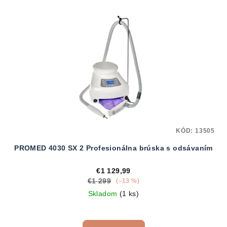
KÓD:
13505
PROMED 4030 SX 2 Profesionálna brúska s odsávaním
€1 129,99
€1 299
(–13 %)
Skladom
(1 ks)