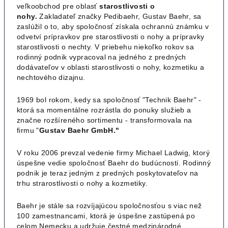
veľkoobchod pre oblasť
starostlivosti o
nohy.
Zakladateľ značky Pedibaehr, Gustav Baehr, sa
zaslúžil o to, aby spoločnosť získala ochrannú známku v
odvetví prípravkov pre starostlivosti o nohy a prípravky
starostlivosti o nechty. V priebehu niekoľko rokov sa
rodinný podnik vypracoval na jedného z predných
dodávateľov v oblasti starostlivosti o nohy, kozmetiku a
nechtového dizajnu.
1969 bol rokom, kedy sa spoločnosť "Technik Baehr" -
ktorá sa momentálne rozrástla do ponuky služieb a
značne rozšíreného sortimentu - transformovala na
firmu "
Gustav Baehr GmbH."
V roku 2006 prevzal vedenie firmy Michael Ladwig, ktorý
úspešne vedie spoločnosť Baehr do budúcnosti. Rodinný
podnik je teraz jedným z predných poskytovateľov na
trhu strarostlivosti o nohy a kozmetiky.
Baehr je stále sa rozvíjajúcou spoločnosťou s viac než
100 zamestnancami, ktorá je úspešne zastúpená po
celom Nemecku a udržuje čestné medzinárodné