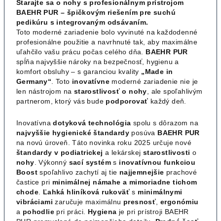
Starajte sa o nohy s profesionálnym prístrojom
BAEHR PUR – špičkovým riešením pre suchú
pedikúru s integrovaným odsávaním.
Toto moderné zariadenie bolo vyvinuté na každodenné
profesionálne použitie a navrhnuté tak, aby maximálne
uľahčilo vašu prácu počas celého dňa.
BAEHR
PUR
spĺňa najvyššie nároky na bezpečnosť, hygienu a
komfort obsluhy – s garanciou kvality
„Made in
Germany“
. Toto
inovatívne
moderné zariadenie nie je
len nástrojom na
starostlivosť o nohy
, ale spoľahlivým
partnerom, ktorý vás bude
podporovať
každý deň.
Inovatívna
dotyková technológia
spolu s dôrazom na
najvyššie hygienické štandardy
posúva
BAEHR PUR
na novú úroveň. Táto novinka roku 2025 určuje nové
štandardy v podiatrickej
a lekárskej
starostlivosti
o
nohy
. Výkonný
sací systém
s
inovatívnou
funkciou
Boost
spoľahlivo zachytí aj tie
najjemnejšie
prachové
častice pri
minimálnej námahe a mimoriadne tichom
chode
.
Ľahká
hliníková
rukoväť
s
minimálnymi
vibráciami
zaručuje maximálnu
presnosť
,
ergonómiu
a
pohodlie
pri práci.
Hygiena
je pri prístroji BAEHR