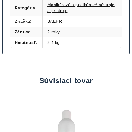
Manikúrové a pedikúrové nástroje
Kategória
:
a prístroje
Značka
:
BAEHR
Záruka
:
2 roky
Hmotnosť
:
2.4 kg
Súvisiaci tovar