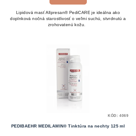
Lipidová masť Allpresan® PediCARE je ideálna ako
doplnková nočná starostlivosť o veľmi suchú, stvrdnutú a
zrohovatenú kožu.
KÓD:
4069
PEDIBAEHR MEDILAMIN® Tinktúra na nechty 125 ml