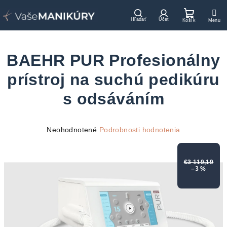
Prejsť
na
Hľadať
Prihlásenie
Nákupn
obsah
košík
BAEHR PUR Profesionálny
prístroj na suchú pedikúru
s odsáváním
Priemerné
Neohodnotené
Podrobnosti hodnotenia
hodnotenie
produktu
je
€3 119,19
–3 %
0,0
z
5
hviezdičiek.