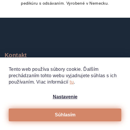
pedikúru s odsávaním. Vyrobené v Nemecku.
Z
á
p
ä
t
Kontakt
i
VAŠE MANIKÚRY.SK
e
Tento web používa súbory cookie. Ďalším
+420 777205566
prechádzaním tohto webu vyjadrujete súhlas s ich
používaním. Viac informácií
tu
.
obchod
@
vasemanikury.sk
Pokojná 2707/6, 160 00 Praha 6
Nastavenie
Česká republika
IČ: 14658089
DIČ: CZ 7152204213
Súhlasím