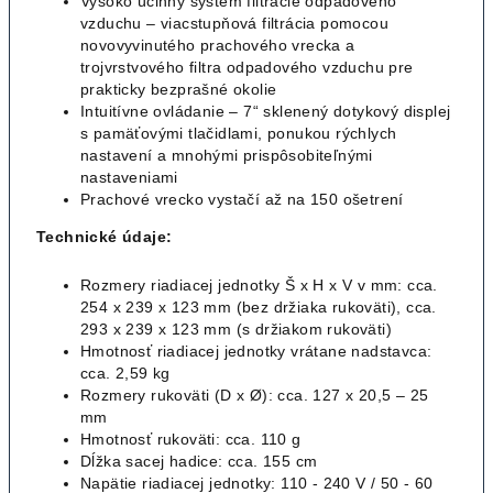
Vysoko účinný systém filtrácie odpadového
vzduchu – viacstupňová filtrácia pomocou
novovyvinutého prachového vrecka a
trojvrstvového filtra odpadového vzduchu pre
prakticky bezprašné okolie
Intuitívne ovládanie – 7“ sklenený dotykový displej
s pamäťovými tlačidlami, ponukou rýchlych
nastavení a mnohými prispôsobiteľnými
nastaveniami
Prachové vrecko vystačí až na 150 ošetrení
Technické údaje:
Rozmery riadiacej jednotky Š x H x V v mm: cca.
254 x 239 x 123 mm (bez držiaka rukoväti), cca.
293 x 239 x 123 mm (s držiakom rukoväti)
Hmotnosť riadiacej jednotky vrátane nadstavca:
cca. 2,59 kg
Rozmery rukoväti (D x Ø): cca. 127 x 20,5 – 25
mm
Hmotnosť rukoväti: cca. 110 g
Dĺžka sacej hadice: cca. 155 cm
Napätie riadiacej jednotky: 110 - 240 V / 50 - 60