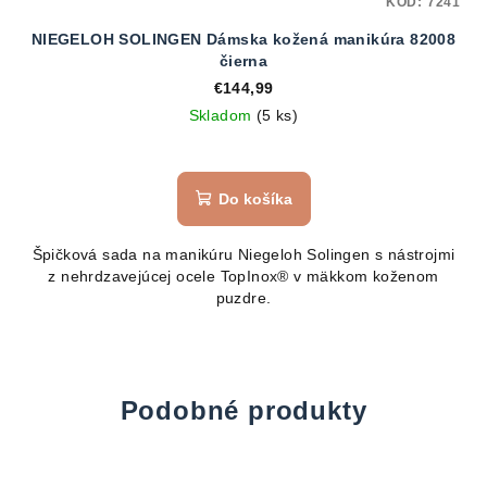
KÓD:
7241
NIEGELOH SOLINGEN Dámska kožená manikúra 82008
čierna
€144,99
Skladom
(5 ks)
Do košíka
Špičková sada na manikúru Niegeloh Solingen s nástrojmi
z nehrdzavejúcej ocele TopInox® v mäkkom koženom
puzdre.
Podobné produkty