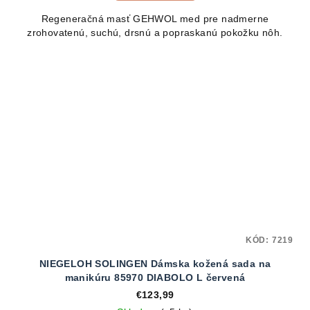
5,0
Regeneračná masť GEHWOL med pre nadmerne
z
zrohovatenú, suchú, drsnú a popraskanú pokožku nôh.
5
hviezdičiek.
KÓD:
7219
NIEGELOH SOLINGEN Dámska kožená sada na
manikúru 85970 DIABOLO L červená
€123,99