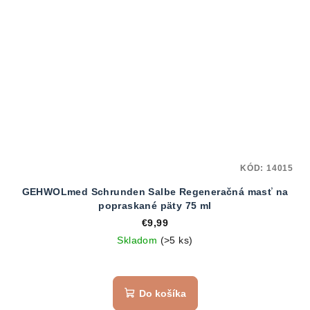
KÓD:
14015
GEHWOLmed Schrunden Salbe Regeneračná masť na
popraskané päty 75 ml
€9,99
Skladom
(>5 ks)
Priemerné
hodnotenie
produktu
Do košíka
je