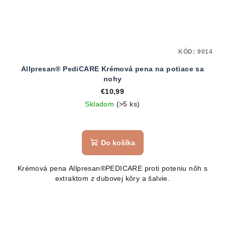
KÓD:
9014
Allpresan® PediCARE Krémová pena na potiace sa
nohy
€10,99
Skladom
(>5 ks)
Do košíka
Krémová pena Allpresan®PEDICARE proti poteniu nôh s
extraktom z dubovej kôry a šalvie.