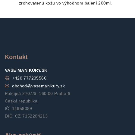
zrohovatenú kožu vo výhodnom balení 200ml.
Z
á
p
ä
t
Kontakt
i
VAŠE MANIKÚRY.SK
e
+420 777205566
obchod
@
vasemanikury.sk
Pokojná 2707/6, 160 00 Praha 6
Česká republika
IČ: 14658089
DIČ: CZ 7152204213