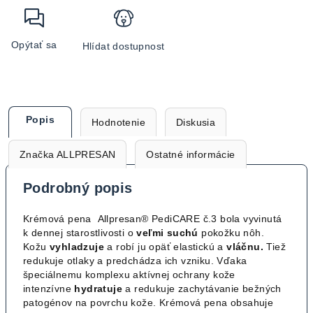
Opýtať sa
Hlídat dostupnost
Popis
Hodnotenie
Diskusia
Značka
ALLPRESAN
Ostatné informácie
Podrobný popis
Krémová pena Allpresan® PediCARE č.3 bola vyvinutá
k dennej starostlivosti o
veľmi suchú
pokožku nôh.
Kožu
vyhladzuje
a robí ju opäť elastickú a
vláčnu.
Tiež
redukuje otlaky a predchádza ich vzniku. Vďaka
špeciálnemu komplexu aktívnej ochrany kože
intenzívne
hydratuje
a redukuje zachytávanie bežných
patogénov na povrchu kože. Krémová pena obsahuje