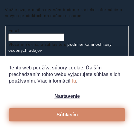
Vložte svoj e-mail a my Vám budeme zasielať informácie o
nových produktoch na našom e-shope.
Email
Vložením e-mailu súhlasíte s
podmienkami ochrany
osobných údajov
Tento web používa súbory cookie. Ďalším
Prihlásiť sa
prechádzaním tohto webu vyjadrujete súhlas s ich
používaním. Viac informácií
tu
.
Nastavenie
Súhlasím
Copyright 2026
Vaše manikúry.sk
. Všetky práva
vyhradené.