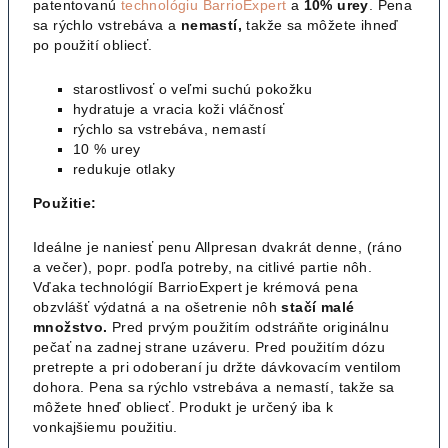
patentovanú
technológiu BarrioExpert
a
10% urey
. Pena
sa rýchlo vstrebáva a
nemastí,
takže sa môžete ihneď
po použití obliecť.
starostlivosť o veľmi suchú pokožku
hydratuje a vracia koži vláčnosť
rýchlo sa vstrebáva, nemastí
10 % urey
redukuje otlaky
Použitie:
Ideálne je naniesť penu Allpresan dvakrát denne, (ráno
a večer), popr. podľa potreby, na citlivé partie nôh.
Vďaka technológií BarrioExpert je krémová pena
obzvlášť výdatná a na ošetrenie nôh
stačí malé
množstvo.
Pred prvým použitím odstráňte originálnu
pečať na zadnej strane uzáveru. Pred použitím dózu
pretrepte a pri odoberaní ju držte dávkovacím ventilom
dohora. Pena sa rýchlo vstrebáva a nemastí, takže sa
môžete hneď obliecť. Produkt je určený iba k
vonkajšiemu použitiu.