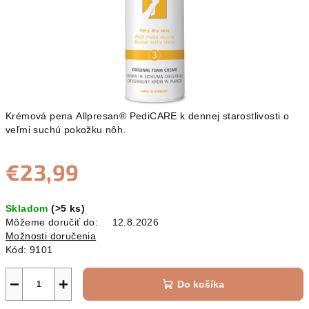
Krémová pena Allpresan® PediCARE k dennej starostlivosti o
veľmi suchú pokožku nôh.
€23,99
Jednotková
Skladom
(>5 ks)
cena:
Môžeme doručiť do:
12.8.2026
Možnosti doručenia
Kód:
9101
−
+
Do košíka