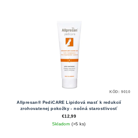
KÓD:
9010
Allpresan® PediCARE Lipidová masť k redukcií
zrohovatenej pokožky - nočná starostlivosť
€12,99
Skladom
(>5 ks)