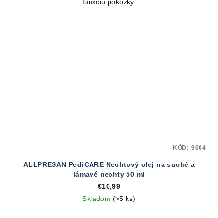
funkciu pokožky.
KÓD:
9004
ALLPRESAN PediCARE Nechtový olej na suché a
lámavé nechty 50 ml
€10,99
Skladom
(>5 ks)
Priemerné