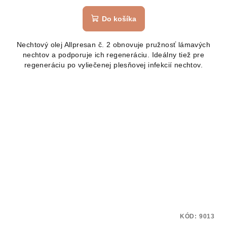
hodnotenie
produktu
Do košíka
je
5,0
Nechtový olej Allpresan č. 2 obnovuje pružnosť lámavých
z
nechtov a podporuje ich regeneráciu. Ideálny tiež pre
5
regeneráciu po vyliečenej plesňovej infekcií nechtov.
hviezdičiek.
KÓD:
9013