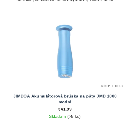
KÓD:
13033
JIMDOA Akumulátorová brúska na päty JMD 1000
modrá
€41,99
Skladom
(>5 ks)