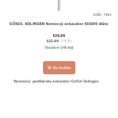
KÓD:
7042
GÖSOL SOLINGEN Nerezový exkavátor 430200 dláto
€20,99
€22,99
(–8 %)
Skladom
(>5 ks)
Do košíka
Nerezový pedikérsky exkavátor GöSol Solingen.