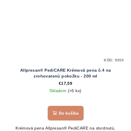
KÓD:
9050
Allpresan® PediCARE Krémová pena č.4 na
zrohovatenú pokožku - 200 ml
€17,59
Skladom
(>5 ks)
Do košíka
Krémová pena Allpresan® PediCARE na stvrdnutú,