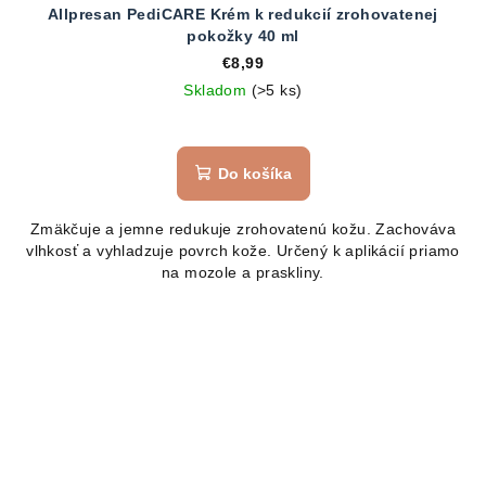
Allpresan PediCARE Krém k redukcií zrohovatenej
pokožky 40 ml
€8,99
Skladom
(>5 ks)
Do košíka
Zmäkčuje a jemne redukuje zrohovatenú kožu. Zachováva
vlhkosť a vyhladzuje povrch kože. Určený k aplikácií priamo
na mozole a praskliny.