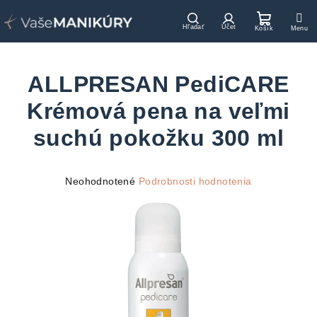
Prejsť
na
Hľadať
Prihlásenie
Nákupn
obsah
košík
ALLPRESAN PediCARE
Krémová pena na veľmi
suchú pokožku 300 ml
Priemerné
Neohodnotené
Podrobnosti hodnotenia
hodnotenie
produktu
je
0,0
z
5
hviezdičiek.