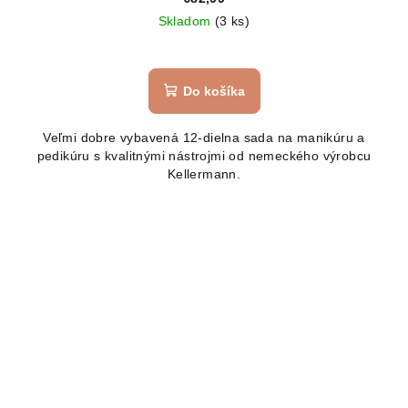
Skladom
(3 ks)
Priemerné
hodnotenie
produktu
Do košíka
je
5,0
Veľmi dobre vybavená 12-dielna sada na manikúru a
z
pedikúru s kvalitnými nástrojmi od nemeckého výrobcu
5
Kellermann.
hviezdičiek.