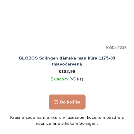
KÓD:
9236
GLOBOS Solingen dámska manikúra 1175-89
tmavočervená
€102,99
Skladom
(>5 ks)
Priemerné
hodnotenie
produktu
Do košíka
je
5,0
Krásna sada na manikúru v luxusnom koženom puzdre s
z
nožnicami a pilníkom Solingen.
5
hviezdičiek.