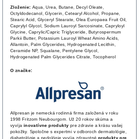
Zloženie:
Aqua, Urea, Butane, Decyl Oleate,
Octyldodecanol, Glycerin, Cetearyl Alcohol, Propane,
Stearic Acid, Glyceryl Stearate, Olea Europaea Fruit Oil,
Caprylyl Glycol, Sodium Lauroyl Sarcosinate, Capryloyl
Glycine, Caprylic/Capric Triglyceride, Butyrospermum
Parkii Butter, Potassium Lauroyl Wheat Amino Acids,
Allantoin, Palm Glycerides, Hydrogenated Lecithin,
Ceramide NP, Squalane, Pentylene Glycol,
Hydrogenated Palm Glycerides Citrate, Tocopherol
O značke:
Allpresan je nemecká rodinná firma založená v roku
1998 Fritzom Neubourgom. Už 20 rokov skúma a
vyvíja
inovatívne produkty
pre zdravie a krásu vašej
pokožky. Spoločne s expertmi v odboroch dermatológie,
diabetológie a pedológie vyvíja zdravotné
produkty pre