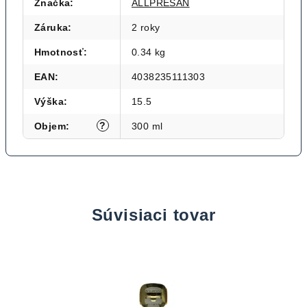
Značka
:
ALLPRESAN
Záruka
:
2 roky
Hmotnosť
:
0.34 kg
EAN
:
4038235111303
Výška
:
15.5
?
Objem
:
300 ml
Súvisiaci tovar