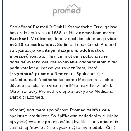
Spoločnosť
Promed® GmbH
Kosmetische Erzeugnisse
bola založená v roku
1988
a sídli v
nemeckom meste
Farchant.
V súčasnej dobe v spoločnosti pracuje
viac
než 30 zamestnancov.
Sortiment spoločnosti Promed
sa vyznačuje
kvalitným dizajnom, odolnosťou
a bezpečnosťou.
Hlavným mottom spoločnosti je
dodávať vysoko kvalitné vybavenie odoberateľom z rád
podnikateľov aj koncovým zákazníkom, ktoré
je
vyrábané priamo v Nemecku.
Spoločnosť je
súčasťou nadnárodného koncernu Medisana, z tohto
dôvodu ponúka vo svojom portfóliu niekoľko značiek.
Okrem značky Promed ide aj o značky ako Medisana,
Darco či Ecomed.
Výrobný sortiment spoločnosti
Promed
zahŕňa celé
spektrum produktov. So špičkovým zariadením si kúpite
aj vysoký výkon v profesionálnej kvalite – od zariadenia
základnej úrovne až po vysoko výkonný produkt. Či už