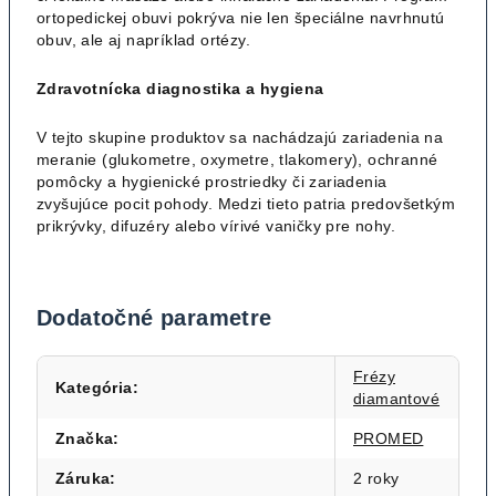
ortopedickej obuvi pokrýva nie len špeciálne navrhnutú
obuv, ale aj napríklad ortézy.
Zdravotnícka diagnostika a hygiena
V tejto skupine produktov sa nachádzajú zariadenia na
meranie (glukometre, oxymetre, tlakomery), ochranné
pomôcky a hygienické prostriedky či zariadenia
zvyšujúce pocit pohody. Medzi tieto patria predovšetkým
prikrývky, difuzéry alebo vírivé vaničky pre nohy.
Dodatočné parametre
Frézy
Kategória
:
diamantové
Značka
:
PROMED
Záruka
:
2 roky