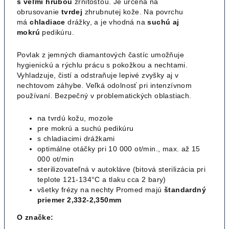
s veľmi hrubou
zrnitosťou. Je určená na
obrusovanie
tvrdej
zhrubnutej kože. Na povrchu
má
chladiace
drážky, a je vhodná na
suchú aj
mokrú
pedikúru.
Povlak z jemných diamantových častíc umožňuje
hygienickú a rýchlu prácu s pokožkou a nechtami.
Vyhladzuje, čistí a odstraňuje lepivé zvyšky aj v
nechtovom záhybe. Veľká odolnosť pri intenzívnom
používaní. Bezpečný v problematických oblastiach.
na tvrdú kožu, mozole
pre mokrú a suchú pedikúru
s chladiacimi drážkami
optimálne otáčky pri 10 000 ot/min., max. až 15
000 ot/min
sterilizovateľná v autokláve (bitová sterilizácia pri
teplote 121-134°C a tlaku cca 2 bary)
všetky frézy na nechty Promed majú
štandardný
priemer 2,332-2,350mm
O značke: