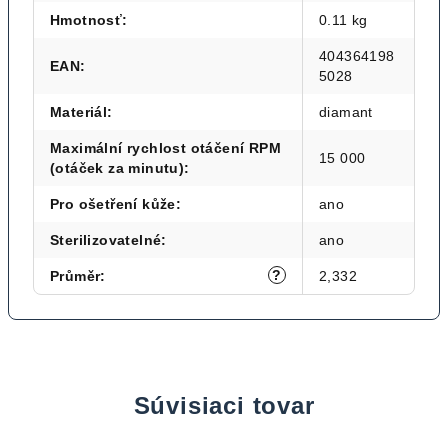
Hmotnosť
:
0.11 kg
404364198
EAN
:
5028
Materiál
:
diamant
Maximální rychlost otáčení RPM
15 000
(otáček za minutu)
:
Pro ošetření kůže
:
ano
Sterilizovatelné
:
ano
?
Průměr
:
2,332
Súvisiaci tovar