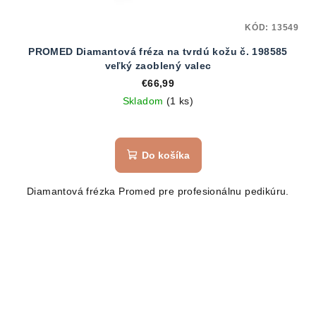
KÓD:
13549
PROMED Diamantová fréza na tvrdú kožu č. 198585
veľký zaoblený valec
€66,99
Skladom
(1 ks)
Do košíka
Diamantová frézka Promed pre profesionálnu pedikúru.