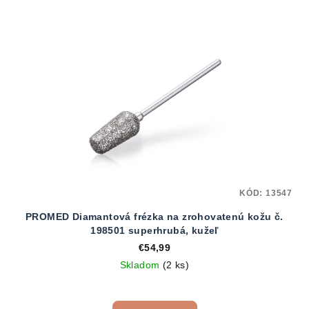
KÓD:
13547
PROMED Diamantová frézka na zrohovatenú kožu č.
198501 superhrubá, kužeľ
€54,99
Skladom
(2 ks)