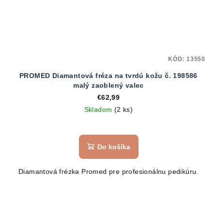
KÓD:
13550
PROMED Diamantová fréza na tvrdú kožu č. 198586
malý zaoblený valec
€62,99
Skladom
(2 ks)
Do košíka
Diamantová frézka Promed pre profesionálnu pedikúru.