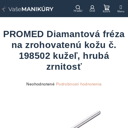
Prejsť
na
Hľadať
Prihlásenie
Nákupn
obsah
košík
PROMED Diamantová fréza
na zrohovatenú kožu č.
198502 kužeľ, hrubá
zrnitosť
Priemerné
Neohodnotené
Podrobnosti hodnotenia
hodnotenie
produktu
je
0,0
z
5
hviezdičiek.