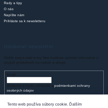
Rady a tipy
O nás
Napíšte nám
Prihláste sa k newsletteru
Odoberať newsletter
Vložte svoj e-mail a my Vám budeme zasielať informácie o
nových produktoch na našom e-shope.
Email
Vložením e-mailu súhlasíte s
podmienkami ochrany
osobných údajov
Tento web používa súbory cookie. Ďalším
Prihlásiť sa