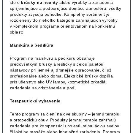
ide o
brúsky na nechty
alebo výrobky a zariadenia
spríjemňujúce a podporujúce domácu atmosféru, všetky
produkty zvyšujú pohodlie. Kompletný sortiment je
rozčlenený do niekoľko kategórií zahŕňajúcich výrobky
v komplexnom programe orientovanom na konkrétnu
oblasť:
Manikúra a pedikúra
Program na manikúru a pedikúru obsahuje
predovšetkým brúsky a leštičky s celou paletou
nástavcov pri jemné aj drsnejšie opracovanie, či už
profesionálne alebo doma. Elektrické brúsky dopĺňa
príslušenstvo ako UV lampy, kozmetické zrkadlá,
zariadenia na odstránenie a pod.
Terapeutické vybavenie
Tento program sa člení na dve skupiny – jemnú terapiu
a ortopedickú obuv. Produkty jemnej terapie zahŕňajú
zariadenia pre kompenzáciu bolesti, stimuláciou svalov
či lokálne masáže alebo inhalačné zariadenia. Program