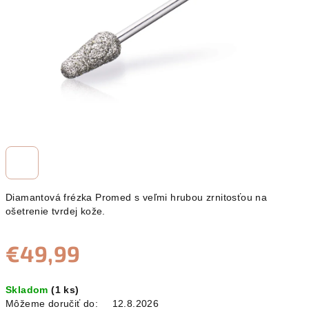
Diamantová frézka Promed s veľmi hrubou zrnitosťou na
ošetrenie tvrdej kože.
€49,99
Jednotková
Skladom
(1 ks)
cena:
Môžeme doručiť do:
12.8.2026