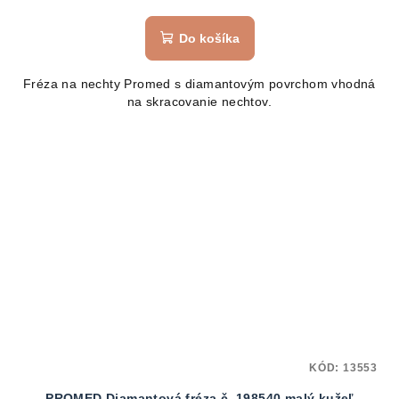
Do košíka
Fréza na nechty Promed s diamantovým povrchom vhodná
na skracovanie nechtov.
KÓD:
13553
PROMED Diamantová fréza č. 198540 malý kužeľ