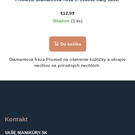
€12,99
Skladom
(1 ks)
Do košíka
Diamantová fréza Promed na ošetrenie kožtičky a okrajov
nechtov na prírodných nechtoch.
Z
á
p
ä
t
Kontakt
i
VAŠE MANIKÚRY.SK
e