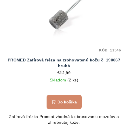
KÓD:
13546
PROMED Zafírová fréza na zrohovatenú kožu č. 190067
hrubá
€12,99
Skladom
(2 ks)
Do košíka
Zafírová frézka Promed vhodná k obrusovaniu mozoľov a
zhrubnutej kože.