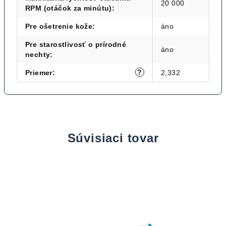
20 000
RPM (otáčok za minútu)
:
Pre ošetrenie kože
:
áno
Pre starostlivosť o prírodné
áno
nechty
:
?
Priemer
:
2,332
Súvisiaci tovar