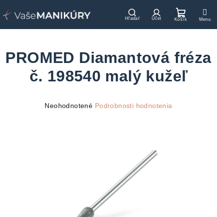
Prejsť
na
Hľadať
Prihlásenie
Nákupn
obsah
košík
PROMED Diamantová fréza
č. 198540 malý kužeľ
Priemerné
Neohodnotené
Podrobnosti hodnotenia
hodnotenie
produktu
je
0,0
z
5
hviezdičiek.