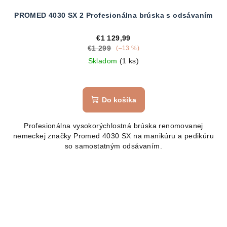
PROMED 4030 SX 2 Profesionálna brúska s odsávaním
€1 129,99
€1 299
(–13 %)
Skladom
(1 ks)
Do košíka
Profesionálna vysokorýchlostná brúska renomovanej
nemeckej značky Promed 4030 SX na manikúru a pedikúru
so samostatným odsávaním.