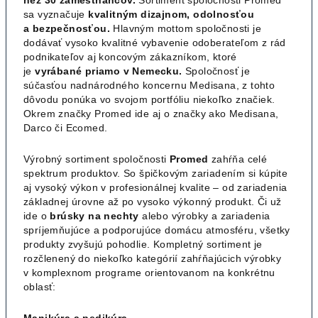
sa vyznačuje
kvalitným dizajnom, odolnosťou
a bezpečnosťou.
Hlavným mottom spoločnosti je
dodávať vysoko kvalitné vybavenie odoberateľom z rád
podnikateľov aj koncovým zákazníkom, ktoré
je
vyrábané priamo v Nemecku.
Spoločnosť je
súčasťou nadnárodného koncernu Medisana, z tohto
dôvodu ponúka vo svojom portfóliu niekoľko značiek.
Okrem značky Promed ide aj o značky ako Medisana,
Darco či Ecomed.
Výrobný sortiment spoločnosti
Promed
zahŕňa celé
spektrum produktov. So špičkovým zariadením si kúpite
aj vysoký výkon v profesionálnej kvalite – od zariadenia
základnej úrovne až po vysoko výkonný produkt. Či už
ide o
brúsky na nechty
alebo výrobky a zariadenia
spríjemňujúce a podporujúce domácu atmosféru, všetky
produkty zvyšujú pohodlie. Kompletný sortiment je
rozčlenený do niekoľko kategórií zahŕňajúcich výrobky
v komplexnom programe orientovanom na konkrétnu
oblasť:
Manikúra a pedikúra