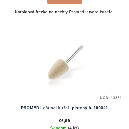
Karbidová frézka na nechty Promed v tvare kužeľa.
KÓD:
13561
PROMED Leštiaci kužeľ, plstený č. 190041
€6,99
Skladom
(4 ks)