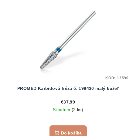
KÓD:
13590
PROMED Karbidová fréza č. 198430 malý kužeľ
€37,99
Skladom
(2 ks)
Do košíka