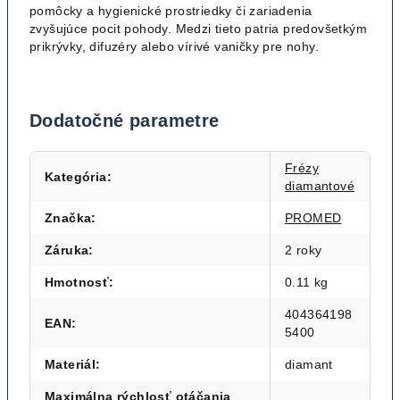
pomôcky a hygienické prostriedky či zariadenia
zvyšujúce pocit pohody. Medzi tieto patria predovšetkým
prikrývky, difuzéry alebo vírivé vaničky pre nohy.
Dodatočné parametre
Frézy
Kategória
:
diamantové
Značka
:
PROMED
Záruka
:
2 roky
Hmotnosť
:
0.11 kg
404364198
EAN
:
5400
Materiál
:
diamant
Maximálna rýchlosť otáčania