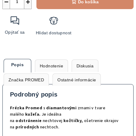
−
+
Do košíka
Opýtať sa
Hlídat dostupnost
Popis
Hodnotenie
Diskusia
Značka
PROMED
Ostatné informácie
Podrobný popis
Frézka Promed
s
diamantovými
zrnami v tvare
malého
kužeľa.
Je ideálna
na
odstránenie
nechtovej
kožtičky,
ošetrenie okrajov
na
prírodných
nechtoch.