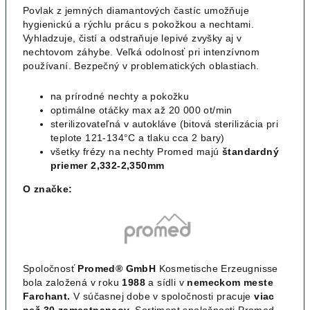
Povlak z jemných diamantových častíc umožňuje
hygienickú a rýchlu prácu s pokožkou a nechtami.
Vyhladzuje, čistí a odstraňuje lepivé zvyšky aj v
nechtovom záhybe. Veľká odolnosť pri intenzívnom
používaní. Bezpečný v problematických oblastiach.
na prírodné nechty a pokožku
optimálne otáčky max až 20 000 ot/min
sterilizovateľná v autokláve (bitová sterilizácia pri
teplote 121-134°C a tlaku cca 2 bary)
všetky frézy na nechty Promed majú
štandardný
priemer 2,332-2,350mm
O značke:
Spoločnosť
Promed® GmbH
Kosmetische Erzeugnisse
bola založená v roku
1988
a sídli v
nemeckom meste
Farchant.
V súčasnej dobe v spoločnosti pracuje
viac
než 30 zamestnancov.
Sortiment spoločnosti Promed