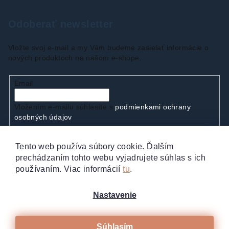
Odoberať newsletter
Vložte svoj e-mail a my Vám budeme zasielať informácie o
nových produktoch na našom e-shope.
Email
Vložením e-mailu súhlasíte s
podmienkami ochrany
osobných údajov
Tento web používa súbory cookie. Ďalším
Prihlásiť sa
prechádzaním tohto webu vyjadrujete súhlas s ich
používaním. Viac informácií
tu
.
Nastavenie
Súhlasím