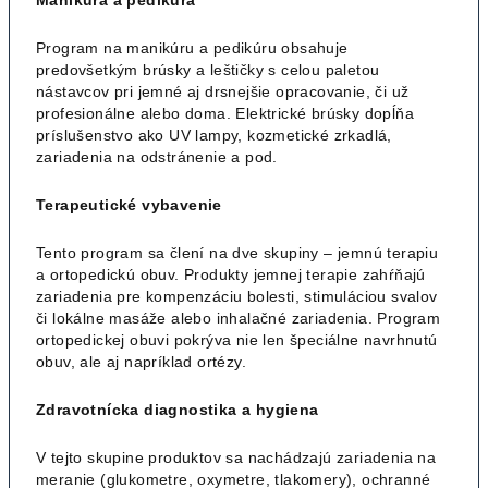
Program na manikúru a pedikúru obsahuje
predovšetkým brúsky a leštičky s celou paletou
nástavcov pri jemné aj drsnejšie opracovanie, či už
profesionálne alebo doma. Elektrické brúsky dopĺňa
príslušenstvo ako UV lampy, kozmetické zrkadlá,
zariadenia na odstránenie a pod.
Terapeutické vybavenie
Tento program sa člení na dve skupiny – jemnú terapiu
a ortopedickú obuv. Produkty jemnej terapie zahŕňajú
zariadenia pre kompenzáciu bolesti, stimuláciou svalov
či lokálne masáže alebo inhalačné zariadenia. Program
ortopedickej obuvi pokrýva nie len špeciálne navrhnutú
obuv, ale aj napríklad ortézy.
Zdravotnícka diagnostika a hygiena
V tejto skupine produktov sa nachádzajú zariadenia na
meranie (glukometre, oxymetre, tlakomery), ochranné