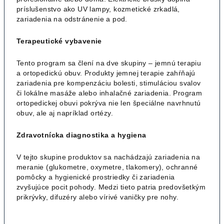
príslušenstvo ako UV lampy, kozmetické zrkadlá,
zariadenia na odstránenie a pod.
Terapeutické vybavenie
Tento program sa člení na dve skupiny – jemnú terapiu
a ortopedickú obuv. Produkty jemnej terapie zahŕňajú
zariadenia pre kompenzáciu bolesti, stimuláciou svalov
či lokálne masáže alebo inhalačné zariadenia. Program
ortopedickej obuvi pokrýva nie len špeciálne navrhnutú
obuv, ale aj napríklad ortézy.
Zdravotnícka diagnostika a hygiena
V tejto skupine produktov sa nachádzajú zariadenia na
meranie (glukometre, oxymetre, tlakomery), ochranné
pomôcky a hygienické prostriedky či zariadenia
zvyšujúce pocit pohody. Medzi tieto patria predovšetkým
prikrývky, difuzéry alebo vírivé vaničky pre nohy.