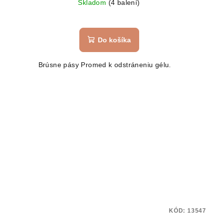
Skladom
(4 balení)
Do košíka
Brúsne pásy Promed k odstráneniu gélu.
KÓD:
13547