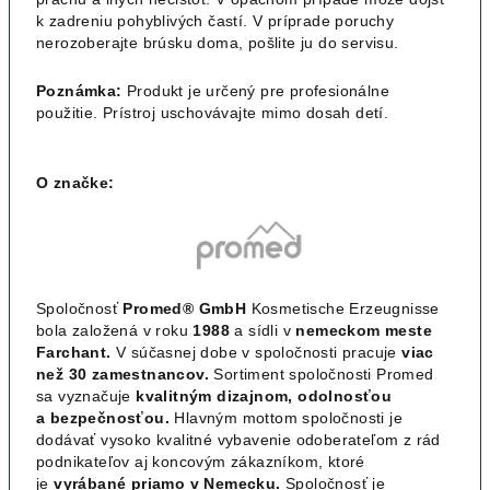
k zadreniu pohyblivých častí. V príprade poruchy
nerozoberajte brúsku doma, pošlite ju do servisu.
Poznámka:
Produkt je určený pre profesionálne
použitie. Prístroj uschovávajte mimo dosah detí.
O značke:
Spoločnosť
Promed® GmbH
Kosmetische Erzeugnisse
bola založená v roku
1988
a sídli v
nemeckom meste
Farchant.
V súčasnej dobe v spoločnosti pracuje
viac
než 30 zamestnancov.
Sortiment spoločnosti Promed
sa vyznačuje
kvalitným dizajnom, odolnosťou
a bezpečnosťou.
Hlavným mottom spoločnosti je
dodávať vysoko kvalitné vybavenie odoberateľom z rád
podnikateľov aj koncovým zákazníkom, ktoré
je
vyrábané priamo v Nemecku.
Spoločnosť je