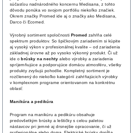
súčasťou nadnárodného koncernu Medisana, z tohto
dôvodu ponúka vo svojom portfóliu niekoľko značiek.
Okrem značky Promed ide aj o značky ako Medisana,
Darco či Ecomed.
Výrobný sortiment spoločnosti
Promed
zahŕňa celé
spektrum produktov. So špičkovým zariadením si kúpite
aj vysoký výkon v profesionálnej kvalite – od zariadenia
základnej úrovne až po vysoko výkonný produkt. Či už
ide o
brúsky na nechty
alebo výrobky a zariadenia
spríjemňujúce a podporujúce domácu atmosféru, všetky
produkty zvyšujú pohodlie. Kompletný sortiment je
rozčlenený do niekoľko kategórií zahŕňajúcich výrobky
v komplexnom programe orientovanom na konkrétnu
oblasť:
Manikúra a pedikúra
Program na manikúru a pedikúru obsahuje
predovšetkým brúsky a leštičky s celou paletou
nástavcov pri jemné aj drsnejšie opracovanie, či už
profesionálne alebo doma. Elektrické brúsky dopĺňa