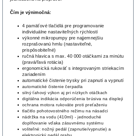
Čím je výnimočná:
4 pamäťové tlačidlá pre programovanie
individuálne nastaviteľných rýchlostí
výkonné mikropumpy pre najjemnejšiu
rozprašovanú hmlu (nastaviteľné,
prispôsobiteľné)
ručná hlavica s max. 40 000 otáčkami za minútu
(pravá/ľavá rotácia)
ergonomická rukoväť s integrovaným striekacím
zariadením
automatické čistenie trysky pri zapnutí a vypnutí
automatické čistenie čerpadla
silný ťahový výkon aj pri nízkych otáčkach
digitálna indikácia odporúčenia brúsiva na displeji
ochrana motora rukoväte proti preťaženiu
tlačitlo pohotovostného režimu na násadci
nádržka na vodu (410ml) - jednoduché
doplňovanie vďaka zásuvnému systému
voliteľné: nožný pedál (zapnutie/vypnutie) a
elektronický pedál prahu