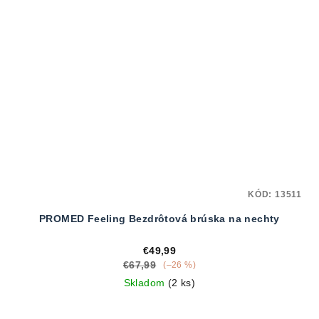
KÓD:
13511
PROMED Feeling Bezdrôtová brúska na nechty
€49,99
€67,99
(–26 %)
Skladom
(2 ks)