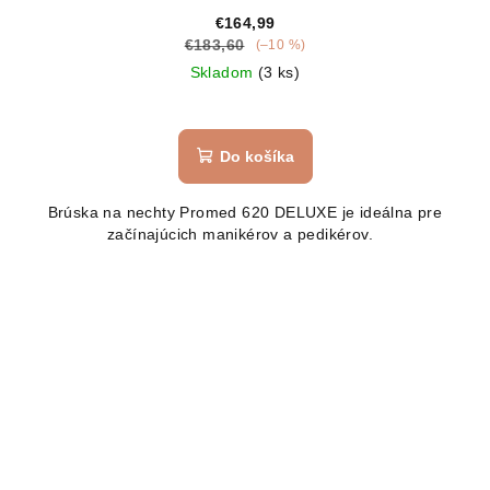
€164,99
€183,60
(–10 %)
Skladom
(3 ks)
Do košíka
Brúska na nechty Promed 620 DELUXE je ideálna pre
začínajúcich manikérov a pedikérov.