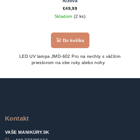
ružová
€49,99
Skladom
(2 ks)
Do košíka
LED UV lampa JMD-602 Pro na nechty s väčším
priestorom na obe ruky alebo nohy.
Z
á
p
ä
t
Kontakt
i
VAŠE MANIKÚRY.SK
e