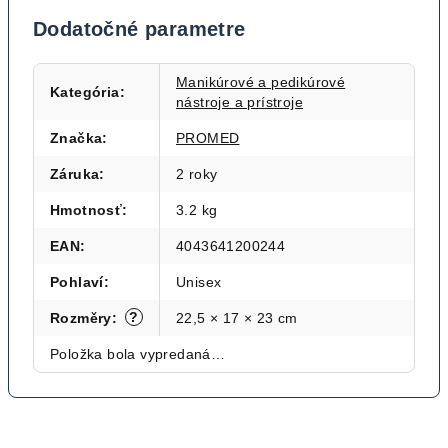
Dodatočné parametre
Manikúrové a pedikúrové
Kategória
:
nástroje a prístroje
Značka
:
PROMED
Záruka
:
2 roky
Hmotnosť
:
3.2 kg
EAN
:
4043641200244
Pohlaví
:
Unisex
?
Rozměry
:
22,5 × 17 × 23 cm
Položka bola vypredaná…