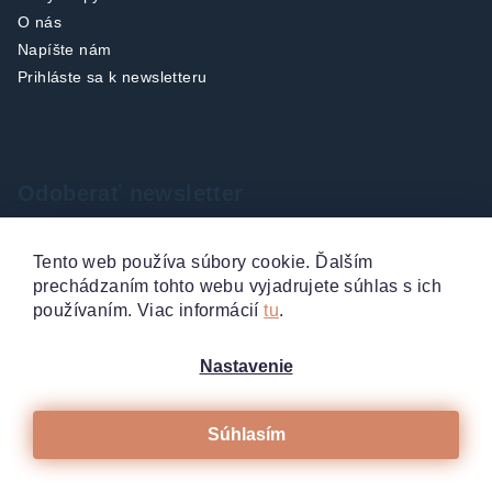
O nás
Napíšte nám
Prihláste sa k newsletteru
Odoberať newsletter
Vložte svoj e-mail a my Vám budeme zasielať informácie o
Tento web používa súbory cookie. Ďalším
nových produktoch na našom e-shope.
prechádzaním tohto webu vyjadrujete súhlas s ich
používaním. Viac informácií
tu
.
Email
Nastavenie
Vložením e-mailu súhlasíte s
podmienkami ochrany
osobných údajov
Súhlasím
Prihlásiť sa