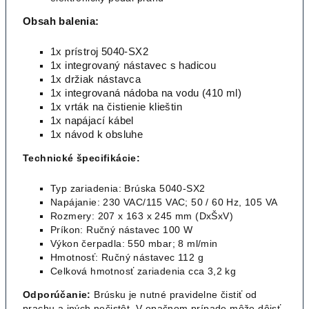
Obsah balenia:
1x prístroj 5040-SX2
1x integrovaný nástavec s hadicou
1x držiak nástavca
1x integrovaná nádoba na vodu (410 ml)
1x vrták na čistienie klieštin
1x napájací kábel
1x návod k obsluhe
Technické špecifikácie:
Typ zariadenia: Brúska 5040-SX2
Napájanie: 230 VAC/115 VAC; 50 / 60 Hz, 105 VA
Rozmery: 207 x 163 x 245 mm (DxŠxV)
Príkon: Ručný nástavec 100 W
Výkon čerpadla: 550 mbar; 8 ml/min
Hmotnosť: Ručný nástavec 112 g
Celková hmotnosť zariadenia cca 3,2 kg
Odporúčanie:
Brúsku je nutné pravidelne čistiť od
prachu a iných nečistôt. V opačnom prípade môže dôjsť