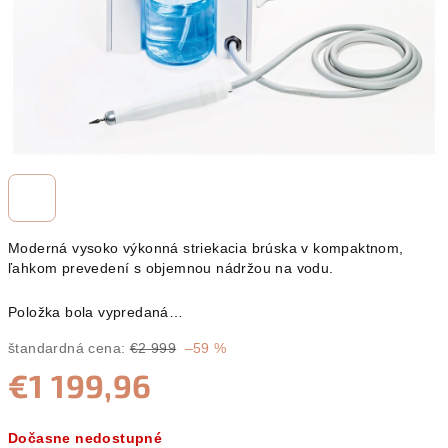
Moderná vysoko výkonná striekacia brúska v kompaktnom,
ľahkom prevedení s objemnou nádržou na vodu.
Položka bola vypredaná…
štandardná cena:
€2 999
–59 %
€1 199,96
Jednotková
Dočasne nedostupné
cena: