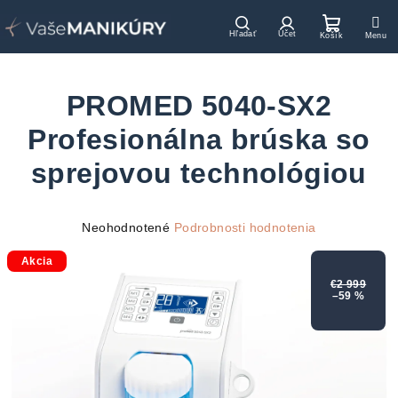
Prejsť
na
Hľadať
Prihlásenie
Nákupn
obsah
košík
PROMED 5040-SX2
Profesionálna brúska so
sprejovou technológiou
Priemerné
Neohodnotené
Podrobnosti hodnotenia
hodnotenie
Akcia
produktu
je
€2 999
–59 %
0,0
z
5
hviezdičiek.