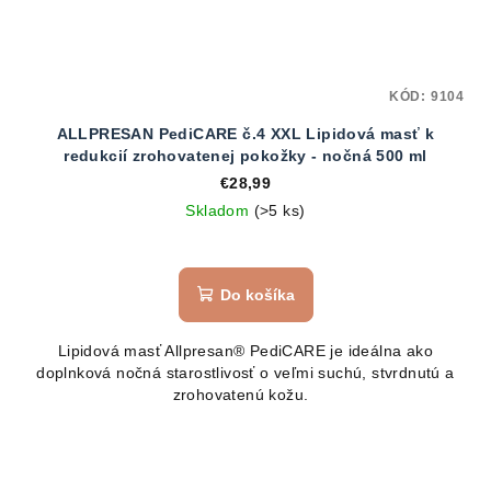
KÓD:
9104
ALLPRESAN PediCARE č.4 XXL Lipidová masť k
redukcií zrohovatenej pokožky - nočná 500 ml
€28,99
Skladom
(>5 ks)
Do košíka
Lipidová masť Allpresan® PediCARE je ideálna ako
doplnková nočná starostlivosť o veľmi suchú, stvrdnutú a
zrohovatenú kožu.