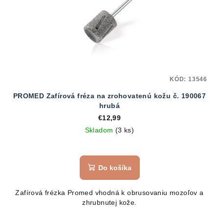
KÓD:
13546
PROMED Zafírová fréza na zrohovatenú kožu č. 190067
hrubá
€12,99
Skladom
(3 ks)
Do košíka
Zafírová frézka Promed vhodná k obrusovaniu mozoľov a
zhrubnutej kože.