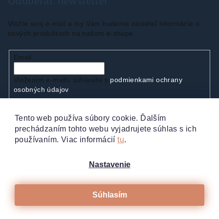
Odoberať newsletter
Vložte svoj e-mail a my Vám budeme zasielať informácie o
nových produktoch na našom e-shope.
Email
Vložením e-mailu súhlasíte s
podmienkami ochrany
osobných údajov
Tento web používa súbory cookie. Ďalším
Prihlásiť sa
prechádzaním tohto webu vyjadrujete súhlas s ich
používaním. Viac informácií
tu
.
Nastavenie
Súhlasím
Copyright 2026
Vaše manikúry.sk
. Všetky práva
vyhradené.