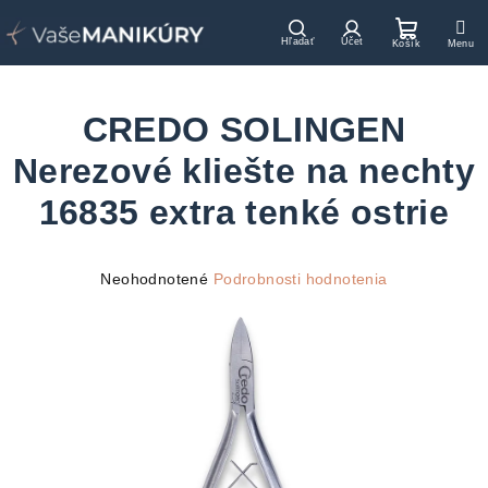
Prejsť
na
Hľadať
Prihlásenie
Nákupn
obsah
košík
CREDO SOLINGEN
Nerezové kliešte na nechty
16835 extra tenké ostrie
Priemerné
Neohodnotené
Podrobnosti hodnotenia
hodnotenie
produktu
je
0,0
z
5
hviezdičiek.