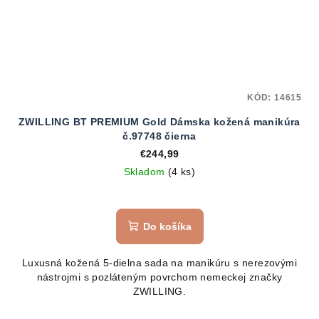
KÓD:
14615
ZWILLING BT PREMIUM Gold Dámska kožená manikúra
č.97748 čierna
€244,99
Skladom
(4 ks)
Do košíka
Luxusná kožená 5-dielna sada na manikúru s nerezovými
nástrojmi s pozláteným povrchom nemeckej značky
ZWILLING.