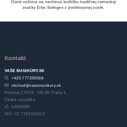
Ostré nožnice na nechtovú kožtičku tradičnej nemeckej
značky Erbe Solingen z poniklovanej ocele.
Z
á
p
ä
t
Kontakt
i
VAŠE MANIKÚRY.SK
e
+420 777205566
obchod
@
vasemanikury.sk
Pokojná 2707/6, 160 00 Praha 6
Česká republika
IČ: 14658089
DIČ: CZ 7152204213