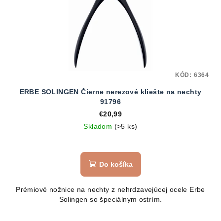
KÓD:
6364
ERBE SOLINGEN Čierne nerezové kliešte na nechty
91796
€20,99
Skladom
(>5 ks)
Priemerné
hodnotenie
produktu
Do košíka
je
5,0
Prémiové nožnice na nechty z nehrdzavejúcej ocele Erbe
z
Solingen so špeciálnym ostrím.
5
hviezdičiek.