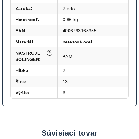
Záruka
:
2 roky
Hmotnosť
:
0.86 kg
EAN
:
4006293168355
Materiál
:
nerezová oceľ
?
NÁSTROJE
ÁNO
SOLINGEN
:
Hĺbka
:
2
Šírka
:
13
Výška
:
6
Súvisiaci tovar