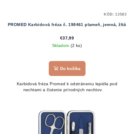
KÓD:
13583
PROMED Karbidová fréza č. 198461 plameň, jemná, žltá
€37,99
Skladom
(2 ks)
Do košíka
Karbidová fréza Promed k odstráneniu lepidla pod
nechtami a čistenie prírodných nechtov.