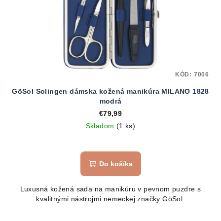
KÓD:
7006
GöSol Solingen dámska kožená manikúra MILANO 1828
modrá
€79,99
Skladom
(1 ks)
Do košíka
Luxusná kožená sada na manikúru v pevnom puzdre s
kvalitnými nástrojmi nemeckej značky GöSol.