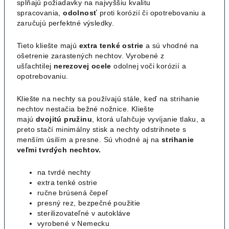
spĺňajú požiadavky na najvyššiu kvalitu
spracovania,
odolnosť
proti korózií či opotrebovaniu a
zaručujú perfektné výsledky.
Tieto kliešte majú
extra
tenké ostrie
a sú vhodné na
ošetrenie zarastených nechtov.
Vyrobené z
ušľachtilej
nerezovej ocele
odolnej voči korózií a
opotrebovaniu.
Kliešte na nechty sa používajú stále, keď na strihanie
nechtov nestačia bežné nožnice. Kliešte
majú
dvojitú
pružinu
, ktorá uľahčuje vyvíjanie tlaku, a
preto stačí minimálny stisk a nechty odstrihnete s
menším úsilím a presne. Sú vhodné aj na
strihanie
veľmi tvrdých nechtov.
na tvrdé nechty
extra tenké ostrie
ručne brúsená čepeľ
presný rez, bezpečné použitie
sterilizovateľné v autokláve
vyrobené v Nemecku