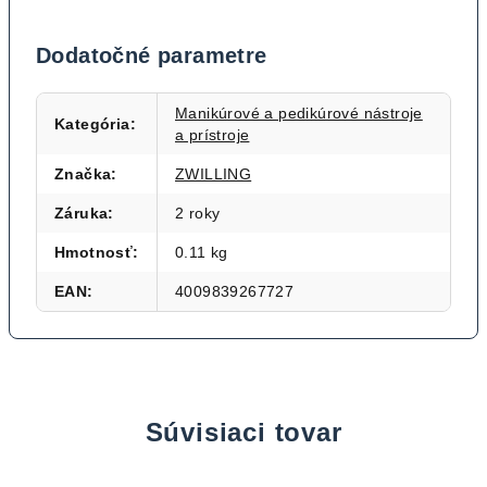
Dodatočné parametre
Manikúrové a pedikúrové nástroje
Kategória
:
a prístroje
Značka
:
ZWILLING
Záruka
:
2 roky
Hmotnosť
:
0.11 kg
EAN
:
4009839267727
Súvisiaci tovar