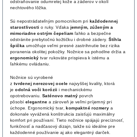
odstraňovanie odumretej kože a záderov v okolí
nechtového lôžka.
Sú nepostrádateľným pomocníkom pri
každodennej
starostlivosti
o ruky. Vďaka
jemným, zúženým a
mimoriadne ostrým čepeliam
ľahko a bezpečne
odstránite prebytočnú kožtičku i drobné zádery.
Štíhla
špička
umožňuje veľmi presné zastrihnutie bez rizika
poranenia okolitej pokožky. Nožnice sa pohodlne držia a
ergonomický
tvar rukoväte prispieva k istému a
ľahkému ovládaniu.
Nožnice sú vyrobené
z
tvrdenej
nerezovej
ocele
najvyššej kvality, ktorá
je
odolná voči korózii
i mechanickému
opotrebovaniu.
Saténovo
matný
povrch
pôsobí
elegantne
a zároveň je veľmi príjemný pri
úchope. Ergonomický tvar,
kompaktné
rozmery
a
dokonale vyvážená konštrukcia zaisťujú maximálny
komfort pri používaní. Tieto nožnice spájajú precíznosť,
funkčnosť a nadčasový dizajn, takže sú ideálne pre
každodenné používanie aj ako elegantný darček.