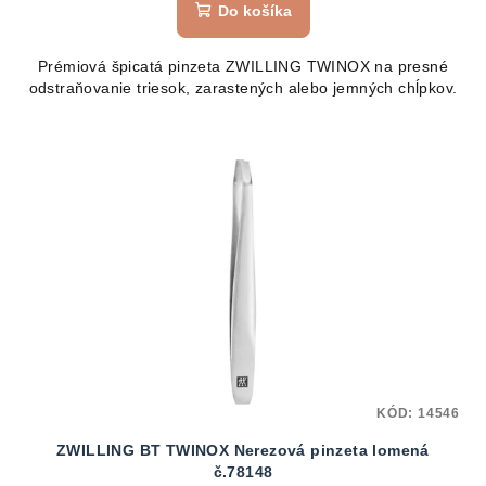
Do košíka
Prémiová špicatá pinzeta ZWILLING TWINOX na presné
odstraňovanie triesok, zarastených alebo jemných chĺpkov.
KÓD:
14546
ZWILLING BT TWINOX Nerezová pinzeta lomená
č.78148