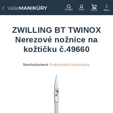
Prejsť
na
Hľadať
Prihlásenie
Nákupn
obsah
košík
ZWILLING BT TWINOX
Nerezové nožnice na
kožtičku č.49660
Priemerné
Neohodnotené
Podrobnosti hodnotenia
hodnotenie
produktu
je
0,0
z
5
hviezdičiek.