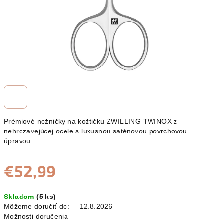
Prémiové nožničky na kožtičku ZWILLING TWINOX z
nehrdzavejúcej ocele s luxusnou saténovou povrchovou
úpravou.
€52,99
Jednotková
Skladom
(5 ks)
cena:
Môžeme doručiť do:
12.8.2026
Možnosti doručenia