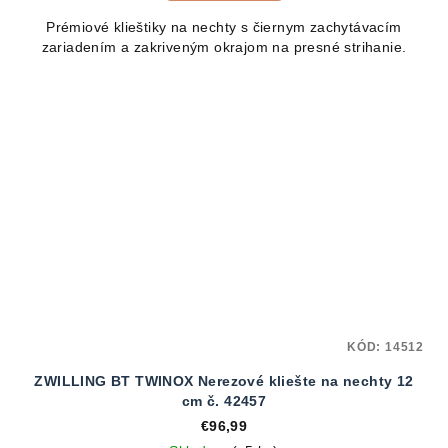
Prémiové klieštiky na nechty s čiernym zachytávacím
zariadením a zakriveným okrajom na presné strihanie.
KÓD:
14512
ZWILLING BT TWINOX Nerezové kliešte na nechty 12
cm č. 42457
€96,99