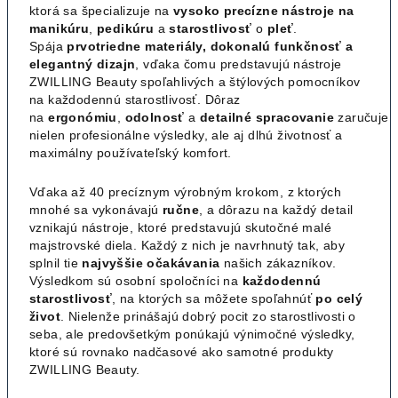
ktorá sa špecializuje na
vysoko precízne nástroje na
manikúru
,
pedikúru
a
starostlivosť
o
pleť
.
Spája
prvotriedne materiály, dokonalú funkčnosť a
elegantný dizajn
, vďaka čomu predstavujú nástroje
ZWILLING Beauty spoľahlivých a štýlových pomocníkov
na každodennú starostlivosť. Dôraz
na
ergonómiu
,
odolnosť
a
detailné
spracovanie
zaručuje
nielen profesionálne výsledky, ale aj dlhú životnosť a
maximálny používateľský komfort.
Vďaka až 40 precíznym výrobným krokom, z ktorých
mnohé sa vykonávajú
ručne
, a dôrazu na každý detail
vznikajú nástroje, ktoré predstavujú skutočné malé
majstrovské diela. Každý z nich je navrhnutý tak, aby
splnil tie
najvyššie
očakávania
našich zákazníkov.
Výsledkom sú osobní spoločníci na
každodennú
starostlivosť
, na ktorých sa môžete spoľahnúť
po celý
život
. Nielenže prinášajú dobrý pocit zo starostlivosti o
seba, ale predovšetkým ponúkajú výnimočné výsledky,
ktoré sú rovnako nadčasové ako samotné produkty
ZWILLING Beauty.