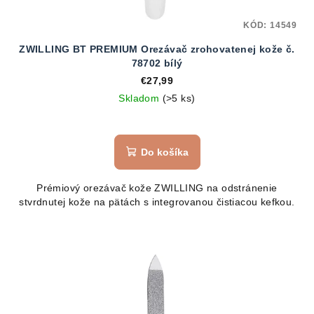
KÓD:
14549
ZWILLING BT PREMIUM Orezávač zrohovatenej kože č.
78702 bílý
€27,99
Skladom
(>5 ks)
Do košíka
Prémiový orezávač kože ZWILLING na odstránenie
stvrdnutej kože na pätách s integrovanou čistiacou kefkou.