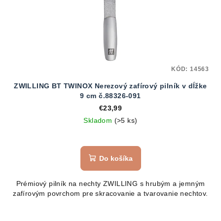
KÓD:
14563
ZWILLING BT TWINOX Nerezový zafírový pilník v dĺžke
9 cm č.88326-091
€23,99
Skladom
(>5 ks)
Do košíka
Prémiový pilník na nechty ZWILLING s hrubým a jemným
zafírovým povrchom pre skracovanie a tvarovanie nechtov.