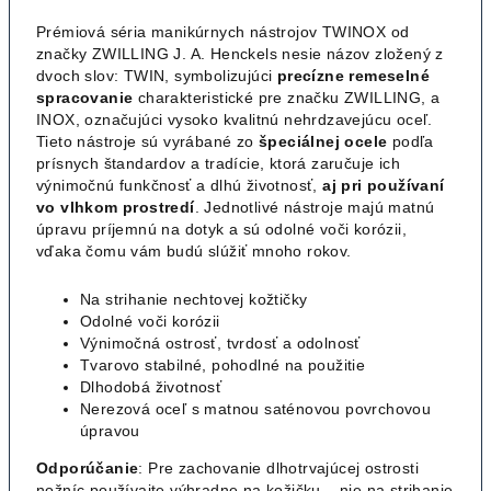
Prémiová séria manikúrnych nástrojov TWINOX od
značky ZWILLING J. A. Henckels nesie názov zložený z
dvoch slov: TWIN, symbolizujúci
precízne remeselné
spracovanie
charakteristické pre značku ZWILLING, a
INOX, označujúci vysoko kvalitnú nehrdzavejúcu oceľ.
Tieto nástroje sú vyrábané zo
špeciálnej ocele
podľa
prísnych štandardov a tradície, ktorá zaručuje ich
výnimočnú funkčnosť a dlhú životnosť,
aj pri používaní
vo vlhkom prostredí
. Jednotlivé nástroje majú matnú
úpravu príjemnú na dotyk a sú odolné voči korózii,
vďaka čomu vám budú slúžiť mnoho rokov.
Na strihanie nechtovej kožtičky
Odolné voči korózii
Výnimočná ostrosť, tvrdosť a odolnosť
Tvarovo stabilné, pohodlné na použitie
Dlhodobá životnosť
Nerezová oceľ s matnou saténovou povrchovou
úpravou
Odporúčanie
: Pre zachovanie dlhotrvajúcej ostrosti
nožníc používajte výhradne na kožičku – nie na strihanie