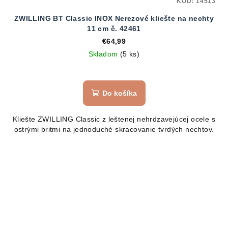
KÓD:
14513
ZWILLING BT Classic INOX Nerezové kliešte na nechty
11 cm č. 42461
€64,99
Skladom
(5 ks)
Do košíka
Kliešte ZWILLING Classic z leštenej nehrdzavejúcej ocele s
ostrými britmi na jednoduché skracovanie tvrdých nechtov.