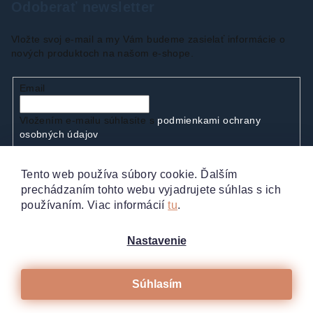
Odoberať newsletter
Vložte svoj e-mail a my Vám budeme zasielať informácie o
nových produktoch na našom e-shope.
Email
Vložením e-mailu súhlasíte s
podmienkami ochrany
osobných údajov
Tento web používa súbory cookie. Ďalším
Prihlásiť sa
prechádzaním tohto webu vyjadrujete súhlas s ich
používaním. Viac informácií
tu
.
Nastavenie
Súhlasím
Copyright 2026
Vaše manikúry.sk
. Všetky práva