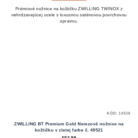
Prémiové nožnice na kožtičku ZWILLING TWINOX z
nehrdzavejúcej ocele s luxusnou saténovou povrchovou
úpravou.
KÓD:
14536
ZWILLING BT Premium Gold Nerezové nožnice na
kožtičku v zlatej farbe č. 49521
€52,99