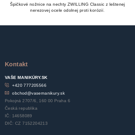
Špičkové nožnice na nechty ZWILLING Classic z leštenej
nerezovej ocele odolnej proti korózií.
Z
á
p
ä
t
Kontakt
i
VAŠE MANIKÚRY.SK
e
+420 777205566
obchod
@
vasemanikury.sk
Pokojná 2707/6, 160 00 Praha 6
Česká republika
IČ: 14658089
DIČ: CZ 7152204213