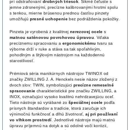
pri odstraňovaní
drobných triesok
. Šikmé čeľuste s
jemne zdrsnenými, precízne kalibrovanými hrotmi spolu
s tenkou, mierne brúsenou prednou časťou pinzety
umožňujú
presné uchopenie
bez podráždenia pokožky.
Pinzeta je vyrobená z kvalitnej
nerezovej ocele
s
matnou saténovou povrchovou úpravou
. Vďaka
precíznemu spracovaniu a
ergonomickému
tvaru sa
výborne drží v ruke a stáva sa tak spoľahlivým,
pohodlným a štýlovým nástrojom na každodennú
starostlivosť.
Prémiová séria manikúrnych nástrojov TWINOX od
značky ZWILLING J. A. Henckels nesie názov zložený z
dvoch slov: TWIN, symbolizujúci
precízne remeselné
spracovanie
charakteristické pre značku ZWILLING, a
INOX, označujúci vysoko kvalitnú nehrdzavejúcu oceľ.
Tieto nástroje sú vyrábané zo
špeciálnej ocele
podľa
prísnych štandardov a tradície, ktorá zaručuje ich
výnimočnú funkčnosť a dlhú životnosť,
aj pri používaní
vo vlhkom prostredí
. Jednotlivé nástroje majú matnú
úpravu príjemnú na dotyk a sú odolné voči korózii,