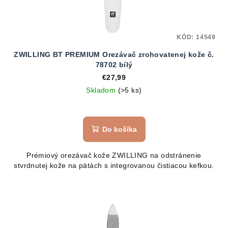
KÓD:
14549
ZWILLING BT PREMIUM Orezávač zrohovatenej kože č.
78702 bílý
€27,99
Skladom
(>5 ks)
Do košíka
Prémiový orezávač kože ZWILLING na odstránenie
stvrdnutej kože na pätách s integrovanou čistiacou kefkou.