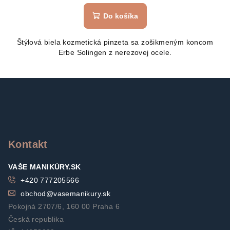
Do košíka
Štýlová biela kozmetická pinzeta sa zošikmeným koncom
Erbe Solingen z nerezovej ocele.
Z
á
p
ä
t
Kontakt
i
VAŠE MANIKÚRY.SK
e
+420 777205566
obchod
@
vasemanikury.sk
Pokojná 2707/6, 160 00 Praha 6
Česká republika