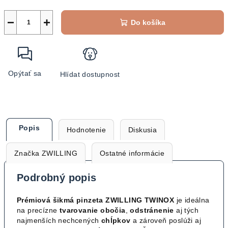
−
+
Do košíka
Opýtať sa
Hlídat dostupnost
Popis
Hodnotenie
Diskusia
Značka
ZWILLING
Ostatné informácie
Podrobný popis
Prémiová šikmá pinzeta ZWILLING TWINOX
je ideálna
na precízne
tvarovanie
obočia
,
odstránenie
aj tých
najmenších nechcených
chĺpkov
a zároveň poslúži aj