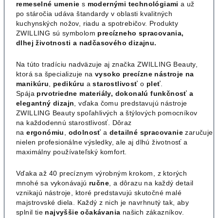
remeselné umenie
s
modernými technológiami
a už
po stáročia udáva štandardy v oblasti kvalitných
kuchynských nožov, riadu a spotrebičov. Produkty
ZWILLING sú symbolom
precízneho spracovania,
dlhej životnosti a nadčasového dizajnu.
Na túto tradíciu nadväzuje aj značka ZWILLING Beauty,
ktorá sa špecializuje na
vysoko precízne nástroje na
manikúru
,
pedikúru
a
starostlivosť
o
pleť
.
Spája
prvotriedne materiály, dokonalú funkčnosť a
elegantný dizajn
, vďaka čomu predstavujú nástroje
ZWILLING Beauty spoľahlivých a štýlových pomocníkov
na každodennú starostlivosť. Dôraz
na
ergonómiu
,
odolnosť
a
detailné
spracovanie
zaručuje
nielen profesionálne výsledky, ale aj dlhú životnosť a
maximálny používateľský komfort.
Vďaka až 40 precíznym výrobným krokom, z ktorých
mnohé sa vykonávajú
ručne
, a dôrazu na každý detail
vznikajú nástroje, ktoré predstavujú skutočné malé
majstrovské diela. Každý z nich je navrhnutý tak, aby
splnil tie
najvyššie
očakávania
našich zákazníkov.