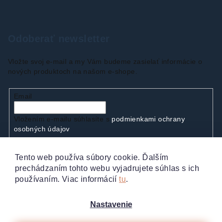
Odoberať newsletter
Vložte svoj e-mail a my Vám budeme zasielať informácie o
nových produktoch na našom e-shope.
Email
Vložením e-mailu súhlasíte s
podmienkami ochrany
osobných údajov
Tento web používa súbory cookie. Ďalším
Prihlásiť sa
prechádzaním tohto webu vyjadrujete súhlas s ich
používaním. Viac informácií
tu
.
Nastavenie