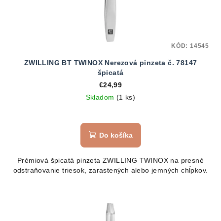
KÓD:
14545
ZWILLING BT TWINOX Nerezová pinzeta č. 78147
špicatá
€24,99
Skladom
(1 ks)
Do košíka
Prémiová špicatá pinzeta ZWILLING TWINOX na presné
odstraňovanie triesok, zarastených alebo jemných chĺpkov.