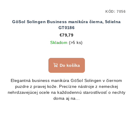
KÓD:
7056
GöSol Solingen Business manikúra čierna, 5dielna
GT0186
€79,79
Skladom
(>5 ks)
Do košíka
Elegantná business manikúra GöSol Solingen v čiernom
puzdre z pravej kože. Precízne nástroje z nemeckej
nehrdzavejúcej ocele na každodennú starostlivosť o nechty
doma aj na...