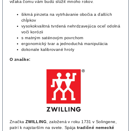
vďaka čomu vám budú slúžiť mnoho rokov.
šikmá pinzeta na vytrhávanie obočia a ďalších
chĺpkov
vysokokvalitná tvrdená nehrdzavejúca oceľ odolná
voči korózii
s matným saténovým povrchom
ergonomický tvar a jednoduchá manipulácia
dokonale kalibrované hroty
O značke:
Značka
ZWILLING
, založená v roku 1731 v Solingene,
patrí k najstarším na svete. Spája
tradičné nemecké