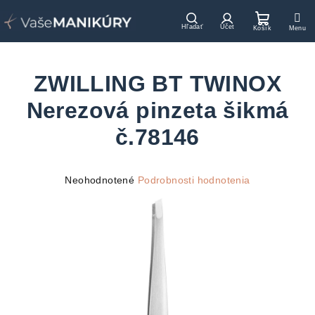
Prejsť
na
Hľadať
Prihlásenie
Nákupn
obsah
košík
ZWILLING BT TWINOX
Nerezová pinzeta šikmá
č.78146
Priemerné
Neohodnotené
Podrobnosti hodnotenia
hodnotenie
produktu
je
0,0
z
5
hviezdičiek.