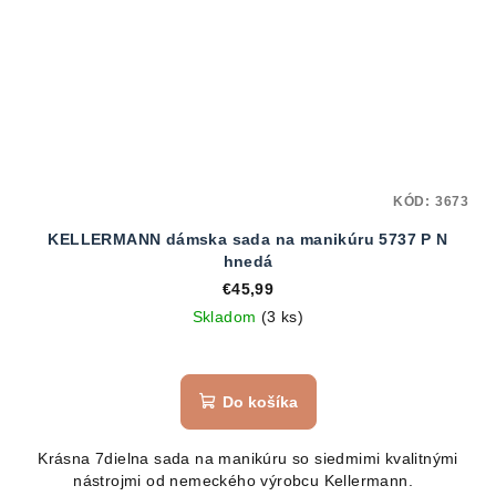
KÓD:
3673
KELLERMANN dámska sada na manikúru 5737 P N
hnedá
€45,99
Skladom
(3 ks)
Do košíka
Krásna 7dielna sada na manikúru so siedmimi kvalitnými
nástrojmi od nemeckého výrobcu Kellermann.