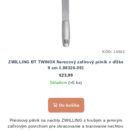
KÓD:
14563
ZWILLING BT TWINOX Nerezový zafírový pilník v dĺžke
9 cm č.88326-091
€23,99
Skladom
(>5 ks)
Do košíka
Prémiový pilník na nechty ZWILLING s hrubým a jemným
zafírovým povrchom pre skracovanie a tvarovanie nechtov.