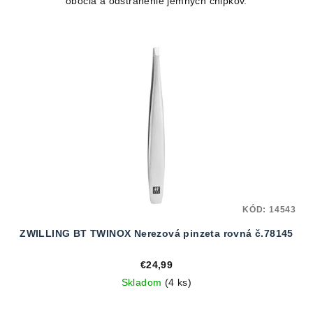
obočia a odstránenie jemných chĺpkov.
KÓD:
14543
ZWILLING BT TWINOX Nerezová pinzeta rovná č.78145
€24,99
Skladom
(4 ks)