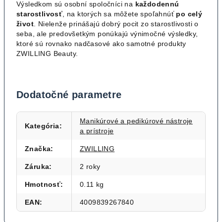
Výsledkom sú osobní spoločníci na
každodennú
starostlivosť
, na ktorých sa môžete spoľahnúť
po celý
život
. Nielenže prinášajú dobrý pocit zo starostlivosti o
seba, ale predovšetkým ponúkajú výnimočné výsledky,
ktoré sú rovnako nadčasové ako samotné produkty
ZWILLING Beauty.
Dodatočné parametre
Manikúrové a pedikúrové nástroje
Kategória
:
a prístroje
Značka
:
ZWILLING
Záruka
:
2 roky
Hmotnosť
:
0.11 kg
EAN
:
4009839267840