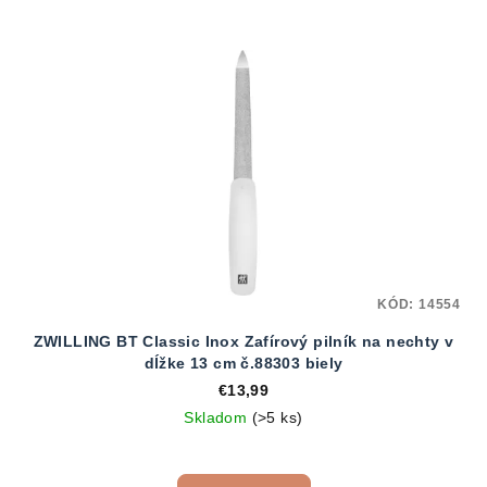
KÓD:
14554
ZWILLING BT Classic Inox Zafírový pilník na nechty v
dĺžke 13 cm č.88303 biely
€13,99
Skladom
(>5 ks)