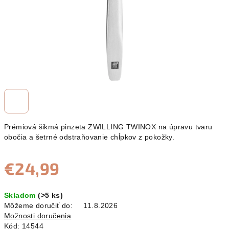
Prémiová šikmá pinzeta ZWILLING TWINOX na úpravu tvaru
obočia a šetrné odstraňovanie chĺpkov z pokožky.
€24,99
Jednotková
Skladom
(>5 ks)
cena:
Môžeme doručiť do:
11.8.2026
Možnosti doručenia
Kód:
14544