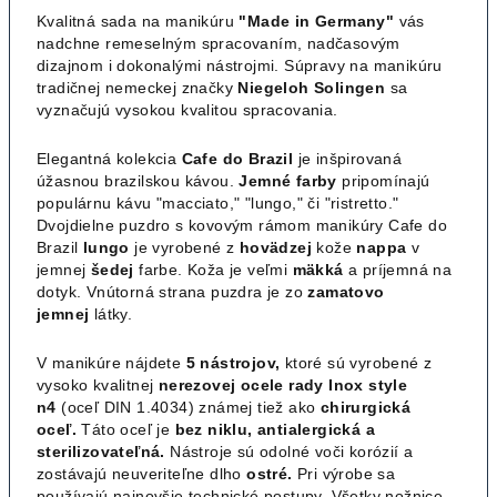
Kvalitná sada na manikúru
"Made in Germany"
vás
nadchne remeselným spracovaním, nadčasovým
dizajnom i dokonalými nástrojmi. Súpravy na manikúru
tradičnej nemeckej značky
Niegeloh Solingen
sa
vyznačujú vysokou kvalitou spracovania.
Elegantná kolekcia
Cafe do Brazil
je inšpirovaná
úžasnou brazilskou kávou.
Jemné farby
pripomínajú
populárnu kávu "macciato," "lungo," či "ristretto."
Dvojdielne puzdro s kovovým rámom manikúry Cafe do
Brazil
lungo
je vyrobené z
hovädzej
kože
nappa
v
jemnej
šedej
farbe. Koža je veľmi
mäkká
a príjemná na
dotyk. Vnútorná strana puzdra je zo
zamatovo
jemnej
látky.
V manikúre nájdete
5 nástrojov,
ktoré sú vyrobené z
vysoko kvalitnej
nerezovej ocele rady Inox style
n4
(oceľ DIN 1.4034) známej tiež ako
chirurgická
oceľ.
Táto oceľ je
bez niklu, antialergická a
sterilizovateľná.
Nástroje sú odolné voči korózií a
zostávajú neuveriteľne dlho
ostré.
Pri výrobe sa
používajú najnovšie technické postupy. Všetky nožnice