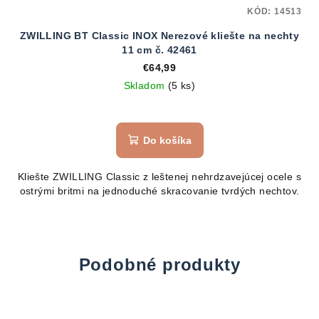
KÓD:
14513
ZWILLING BT Classic INOX Nerezové kliešte na nechty
11 cm č. 42461
€64,99
Skladom
(5 ks)
Do košíka
Kliešte ZWILLING Classic z leštenej nehrdzavejúcej ocele s
ostrými britmi na jednoduché skracovanie tvrdých nechtov.
Podobné produkty