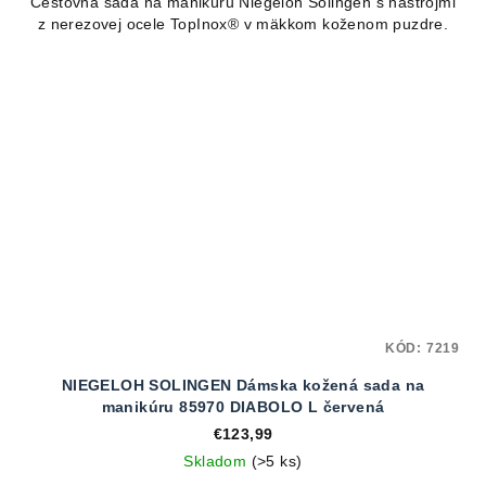
Cestovná sada na manikúru Niegeloh Solingen s nástrojmi
z nerezovej ocele TopInox® v mäkkom koženom puzdre.
KÓD:
7219
NIEGELOH SOLINGEN Dámska kožená sada na
manikúru 85970 DIABOLO L červená
€123,99
Skladom
(>5 ks)