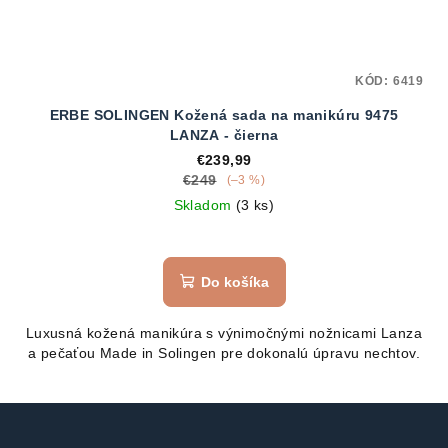
KÓD:
6419
ERBE SOLINGEN Kožená sada na manikúru 9475
LANZA - čierna
€239,99
€249
(–3 %)
Skladom
(3 ks)
Do košíka
Luxusná kožená manikúra s výnimočnými nožnicami Lanza
a pečaťou Made in Solingen pre dokonalú úpravu nechtov.
Z
á