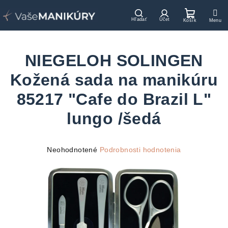
Prejsť
na
Hľadať
Prihlásenie
Nákupn
obsah
košík
NIEGELOH SOLINGEN
Kožená sada na manikúru
85217 "Cafe do Brazil L"
lungo /šedá
Priemerné
Neohodnotené
Podrobnosti hodnotenia
hodnotenie
produktu
je
0,0
z
5
hviezdičiek.