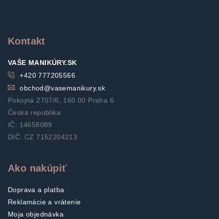
p
ä
t
Kontakt
i
VAŠE MANIKÚRY.SK
e
+420 777205566
obchod
@
vasemanikury.sk
Pokojná 2707/6, 160 00 Praha 6
Česká republika
IČ: 14658089
DIČ: CZ 7152204213
Ako nakúpiť
Doprava a platba
Reklamácie a vrátenie
Moja objednávka