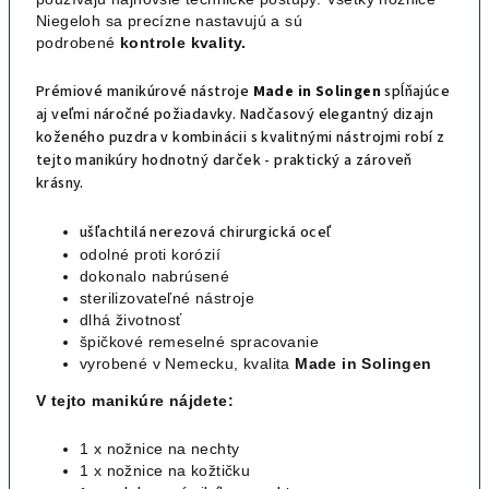
Niegeloh sa precízne
nastavujú a sú
podrobené
kontrole kvality.
Prémiové manikúrové nástroje
Made in Solingen
spĺňajúce
aj veľmi náročné požiadavky. Nadčasový elegantný dizajn
koženého puzdra v kombinácii s kvalitnými nástrojmi robí z
tejto manikúry hodnotný darček - praktický a zároveň
krásny.
ušľachtilá nerezová chirurgická oceľ
odolné proti korózií
dokonalo nabrúsené
sterilizovateľné nástroje
dlhá životnosť
špičkové remeselné spracovanie
vyrobené v Nemecku, kvalita
Made in Solingen
V tejto manikúre nájdete:
1 x nožnice na nechty
1 x nožnice na kožtičku