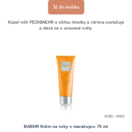
Do košíka
Kúpeľ nôh PEDIBAEHR s vôňou limetky a citróna osviežuje
a stará sa o unavené nohy.
KÓD:
4092
BAEHR Krém na ruky s marakujou 75 ml