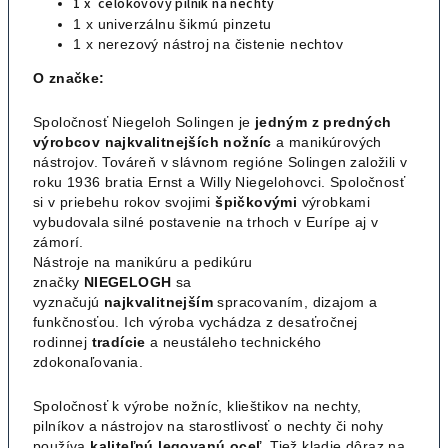
1 x celokovový pilník na nechty
1 x univerzálnu šikmú pinzetu
1 x nerezový nástroj na čistenie nechtov
O značke:
Spoločnosť Niegeloh Solingen je
jedným z predných
výrobcov najkvalitnejších nožníc
a manikúrových
nástrojov. Továreň v slávnom regióne Solingen založili v
roku 1936 bratia Ernst a Willy Niegelohovci. Spoločnosť
si v priebehu rokov svojimi
špičkovými
výrobkami
vybudovala silné postavenie na trhoch v Eurípe aj v
zámorí.
Nástroje na manikúru a pedikúru
značky
NIEGELOGH
sa
vyznačujú
najkvalitnejším
spracovaním, dizajom a
funkčnosťou. Ich výroba vychádza z desaťročnej
rodinnej
tradície
a neustáleho technického
zdokonaľovania.
Spoločnosť k výrobe nožníc, klieštikov na nechty,
pilníkov a nástrojov na starostlivosť o nechty či nohy
používa
kaliteľnú legovanú oceľ.
Tiež kladie dôraz na