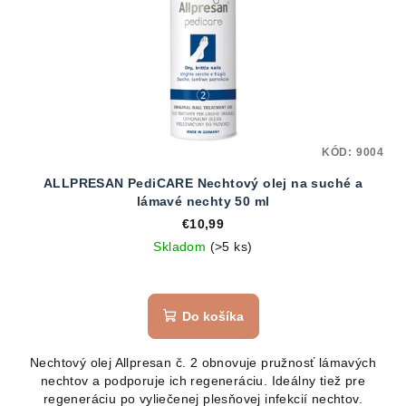
KÓD:
9004
ALLPRESAN PediCARE Nechtový olej na suché a
lámavé nechty 50 ml
€10,99
Skladom
(>5 ks)
Priemerné
hodnotenie
produktu
Do košíka
je
5,0
Nechtový olej Allpresan č. 2 obnovuje pružnosť lámavých
z
nechtov a podporuje ich regeneráciu. Ideálny tiež pre
5
regeneráciu po vyliečenej plesňovej infekcií nechtov.
hviezdičiek.