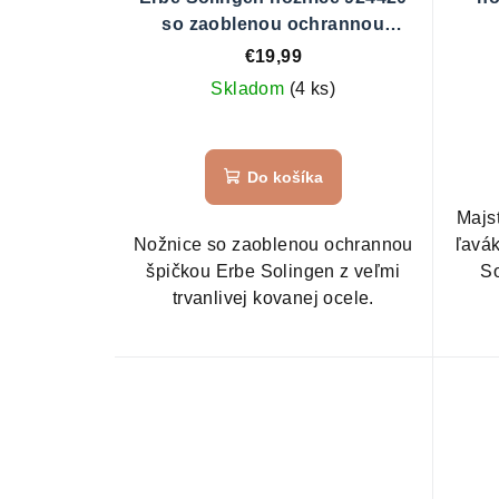
so zaoblenou ochrannou
špičkou
€19,99
Skladom
(4 ks)
Do košíka
Majs
Nožnice so zaoblenou ochrannou
ľavá
špičkou Erbe Solingen z veľmi
So
trvanlivej kovanej ocele.