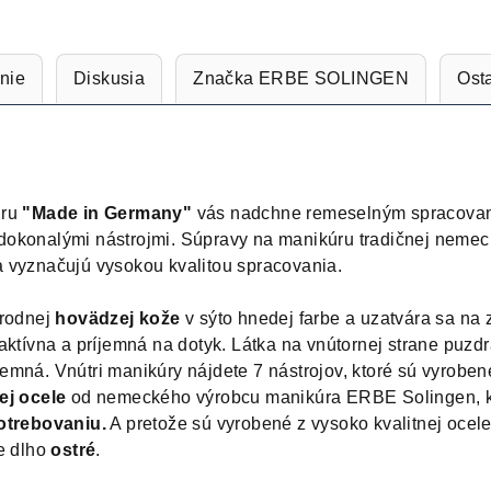
nie
Diskusia
Značka
ERBE SOLINGEN
Ost
úru
"Made in Germany"
vás nadchne remeselným spracova
okonalými nástrojmi. Súpravy na manikúru tradičnej nemec
 vyznačujú vysokou kvalitou spracovania.
írodnej
hovädzej kože
v sýto hnedej farbe a uzatvára sa na z
aktívna a príjemná na dotyk. Látka na vnútornej strane puzdr
emná. Vnútri manikúry nájdete 7 nástrojov, ktoré sú vyroben
ej ocele
od nemeckého výrobcu manikúra ERBE Solingen, k
otrebovaniu.
A pretože sú vyrobené z vysoko kvalitnej ocele
ne dlho
ostré
.