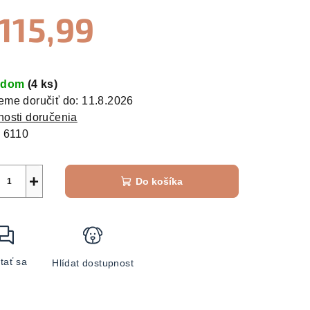
115,99
zdičiek.
otková
:
adom
(4 ks)
me doručiť do:
11.8.2026
osti doručenia
:
6110
+
Do košíka
tať sa
Hlídat dostupnost