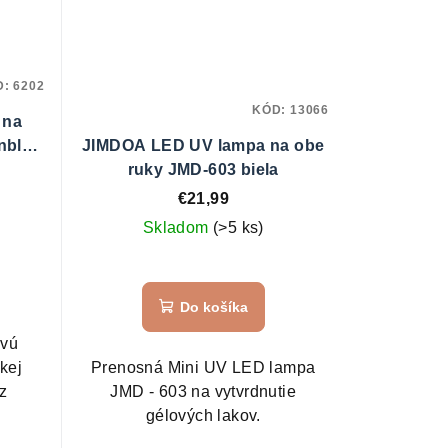
D:
6202
KÓD:
13066
 na
nblatt
JIMDOA LED UV lampa na obe
ruky JMD-603 biela
€21,99
Skladom
(>5 ks)
Do košíka
ovú
kej
Prenosná Mini UV LED lampa
z
JMD - 603 na vytvrdnutie
gélových lakov.