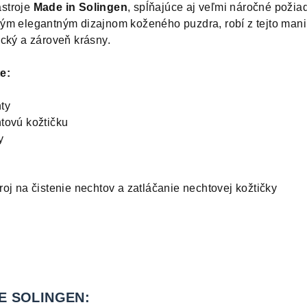
stroje
Made in Solingen
, spĺňajúce aj veľmi náročné požia
ým elegantným dizajnom koženého puzdra, robí z tejto mani
ický a zároveň krásny.
e:
hty
htovú kožtičku
ty
roj na čistenie nechtov a zatláčanie nechtovej kožtičky
BE SOLINGEN: