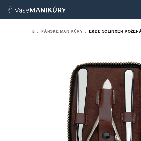
Prejsť
na
obsah
/
PÁNSKE MANIKÚRY
/
ERBE SOLINGEN KOŽEN
DOMOV