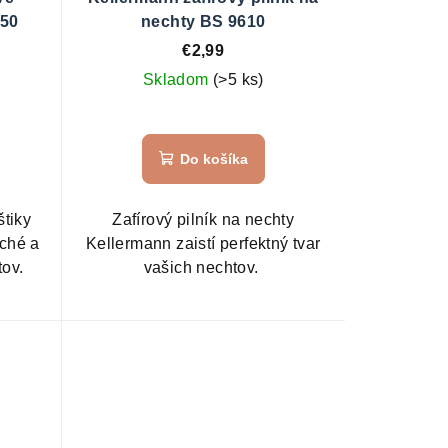
650
nechty BS 9610
€2,99
Skladom
(>5 ks)
Do košíka
štiky
Zafírový pilník na nechty
ché a
Kellermann zaistí perfektný tvar
tov.
vašich nechtov.