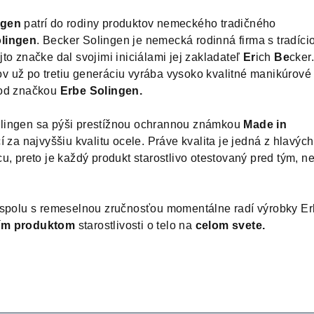
ngen
patrí do rodiny produktov nemeckého tradičného
lingen
. Becker Solingen je nemecká rodinná firma s tradíci
to značke dal svojimi iniciálami jej zakladateľ
Er
ich
Be
cker
 už po tretiu generáciu vyrába vysoko kvalitné manikúrové
pod značkou
Erbe Solingen.
lingen sa pýši prestížnou ochrannou známkou
Made in
čí za najvyššiu kvalitu ocele. Práve kvalita je jedná z hlavých
u, preto je každý produkt starostlivo otestovaný pred tým, ne
 spolu s remeselnou zručnosťou momentálne radí výrobky E
ším produktom
starostlivosti o telo na
celom svete.