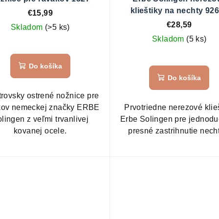
klieštiky na nechty 92
€15,99
€28,59
Skladom
(>5 ks)
Skladom
(5 ks)
Priemerné
hodnotenie
Do košíka
produktu
Do košíka
je
5,0
trovsky ostrené nožnice pre
z
kov nemeckej značky ERBE
Prvotriedne nerezové klie
5
lingen z veľmi trvanlivej
Erbe Solingen pre jednodu
hviezdičiek.
kovanej ocele.
presné zastrihnutie nech