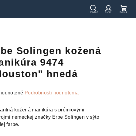
Hľadať
Prihláseni
Nák
koší
rbe Solingen kožená
anikúra 9474
Houston" hnedá
merné
hodnotené
Podrobnosti hodnotenia
otenie
uktu
antná kožená manikúra s prémiovými
rojmi nemeckej značky Erbe Solingen v sýto
ej farbe.