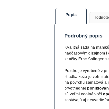
Popis
Hodnote
Podrobný popis
Kvalitná sada na manik
nadčasovým dizajnom i d
značky Erbe Solingen sa
Puzdro je vyrobené z pr
Hladká koža je veľmi atr
na povrchu zamatová a j
prvotriednej
poniklovan
sú veľmi odolné voči
op
zostávajú aj neuveriteľ