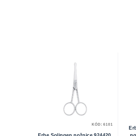
KÓD:
6101
Er
Erbe Solingen nožnice 924420
no