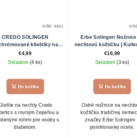
KÓD:
4621
KÓ
CREDO SOLINGEN
Erbe Solingen Nožnice
chrómované klieštiky na
nechtovú kožtičku | Kulle
ty pre diabetikov č.11537
91081
€4,99
€16,99
Skladom
(4 ks)
Skladom
(3 ks)
Do košíka
Do košíka
Kliešte na nechty Credo
Ostré nožnice na necht
betics s rovným čepeľou a
kožtičku tradičnej nemec
blenými rohmi pre osoby s
značky Erbe Solingen 
diabetom.
poniklovanej ocele.