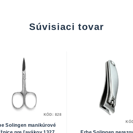
Súvisiaci tovar
KÓD:
828
KÓ
be Solingen manikúrové
žnice pre ľavákov 1327
Erbe Solingen nerezo