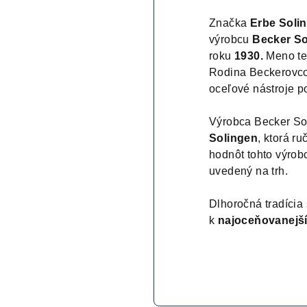
Značka
Erbe Soli
výrobcu
Becker So
roku
1930.
Meno tej
Rodina Beckerovcov
oceľové nástroje 
Výrobca Becker So
Solingen
, ktorá ru
hodnôt tohto výrobc
uvedený na trh.
Dlhoročná tradícia
k
najoceňovanej