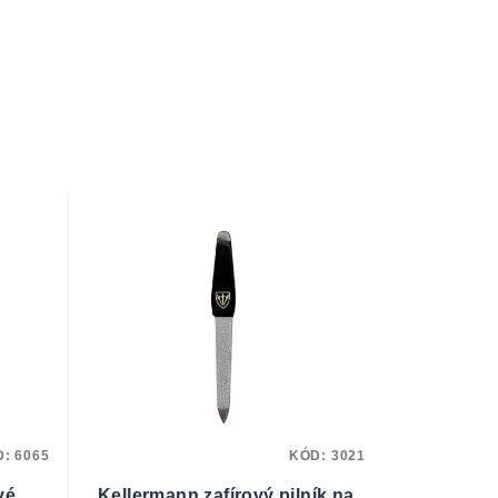
D:
6065
KÓD:
3021
vé
Kellermann zafírový pilník na