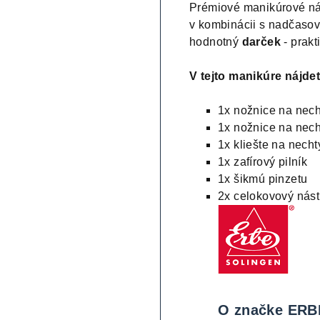
Prémiové manikúrové ná
v kombinácii s nadčasov
hodnotný
darček
- prakt
V tejto manikúre nájdet
1x nožnice na nec
1x nožnice na nec
1x kliešte na nech
1x zafírový pilník
1x šikmú pinzetu
2x celokovový nást
O značke ER