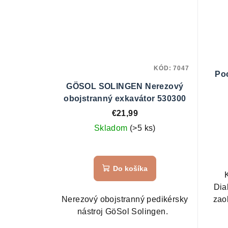
KÓD:
7047
Po
GÖSOL SOLINGEN Nerezový
nech
obojstranný exkavátor 530300
€21,99
Skladom
(>5 ks)
Do košíka
Dia
Nerezový obojstranný pedikérsky
zao
nástroj GöSol Solingen.