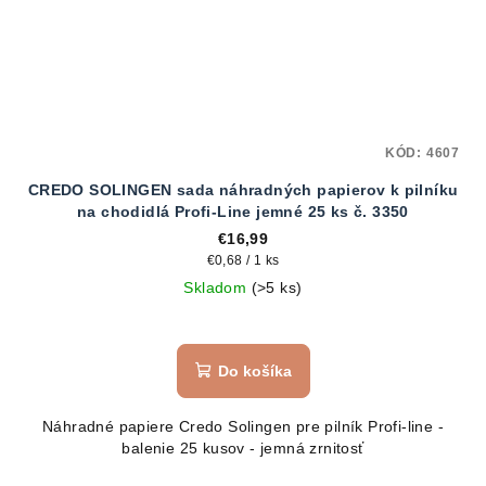
KÓD:
4607
CREDO SOLINGEN sada náhradných papierov k pilníku
na chodidlá Profi-Line jemné 25 ks č. 3350
€16,99
Jednotková
€0,68 / 1 ks
cena:
Skladom
(>5 ks)
Do košíka
Náhradné papiere Credo Solingen pre pilník Profi-line -
balenie 25 kusov - jemná zrnitosť