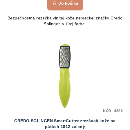
produktu
Do košíka
je
5,0
Bezpečnostná rezačka vlnitej kože nemeckej značky Credo
z
Solingen v žltej farbe.
5
hviezdičiek.
KÓD:
4586
CREDO SOLINGEN SmartCutter zrezávač kože na
pätách 1812 zelený