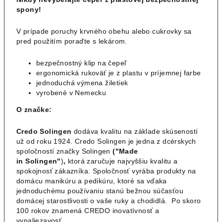
spony!
V prípade poruchy krvného obehu alebo cukrovky sa
pred použitím poraďte s lekárom.
bezpečnostný klip na čepeľ
ergonomická rukoväť je z plastu v príjemnej farbe
jednoduchá výmena žiletiek
vyrobené v Nemecku
O značke:
Credo Solingen
dodáva kvalitu na základe skúseností
už od roku 1924. Credo Solingen je jedna z dcérskych
spoločností značky Solingen
("Made
in
Solingen"
)
,
ktorá zaručuje najvyššiu kvalitu a
spokojnosť zákazníka. Spoločnosť vyrába produkty na
domácu manikúru a pedikúru, ktoré sa vďaka
jednoduchému používaniu stanú bežnou súčasťou
domácej starostlivosti o vaše ruky a chodidlá. Po skoro
100 rokov znamená CREDO inovatívnosť a
vynaliezavosť.