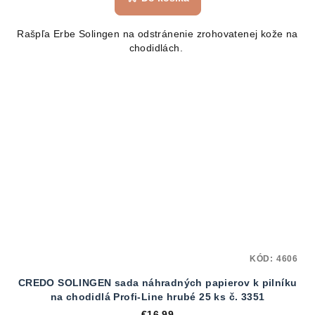
Rašpľa Erbe Solingen na odstránenie zrohovatenej kože na
chodidlách.
KÓD:
4606
CREDO SOLINGEN sada náhradných papierov k pilníku
na chodidlá Profi-Line hrubé 25 ks č. 3351
€16,99