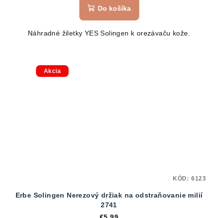
Do košíka
Náhradné žiletky YES Solingen k orezávaču kože.
Akcia
KÓD:
6123
Erbe Solingen Nerezový držiak na odstraňovanie milií
2741
€5,99