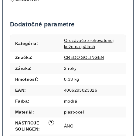
Dodatočné parametre
Orezávače zrohovatenej
Kategória
:
kože na pätách
Značka
:
CREDO SOLINGEN
Záruka
:
2 roky
Hmotnosť
:
0.33 kg
EAN
:
4006293023326
Farba
:
modrá
Materiál
:
plast-oceľ
?
NÁSTROJE
ÁNO
SOLINGEN
: