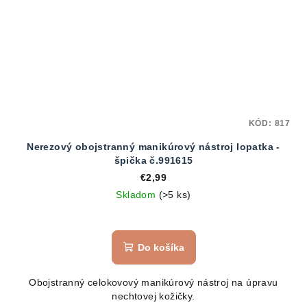
KÓD:
817
Nerezový obojstranný manikúrový nástroj lopatka -
špička č.991615
€2,99
Skladom
(>5 ks)
Do košíka
Obojstranný celokovový manikúrový nástroj na úpravu
nechtovej kožičky.