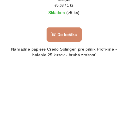
Jednotková
€0,68 / 1 ks
cena:
Skladom
(>5 ks)
Do košíka
Náhradné papiere Credo Solingen pre pilník Profi-line -
balenie 25 kusov - hrubá zrnitosť