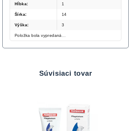
Hĺbka
:
1
Šírka
:
14
Výška
:
3
Položka bola vypredaná…
Súvisiaci tovar