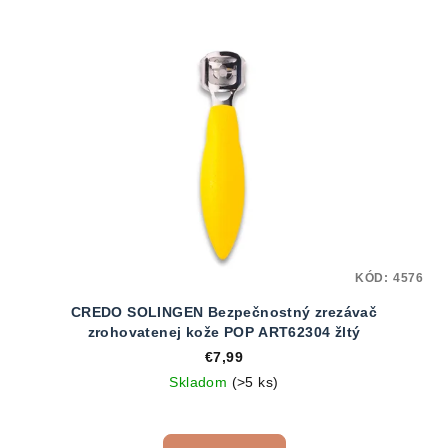
KÓD:
4576
CREDO SOLINGEN Bezpečnostný zrezávač
zrohovatenej kože POP ART62304 žltý
€7,99
Skladom
(>5 ks)
Priemerné
hodnotenie