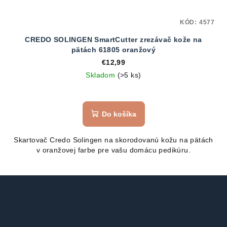
KÓD:
4577
CREDO SOLINGEN SmartCutter zrezávač kože na
pätách 61805 oranžový
€12,99
Skladom
(>5 ks)
Do košíka
Skartovač Credo Solingen na skorodovanú kožu na pätách
v oranžovej farbe pre vašu domácu pedikúru.
Z
á
p
ä