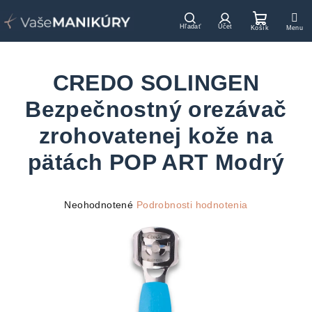
Prejsť
na
Hľadať
Prihlásenie
Nákupn
obsah
košík
CREDO SOLINGEN
Bezpečnostný orezávač
zrohovatenej kože na
pätách POP ART Modrý
Priemerné
Neohodnotené
Podrobnosti hodnotenia
hodnotenie
produktu
je
0,0
z
5
hviezdičiek.