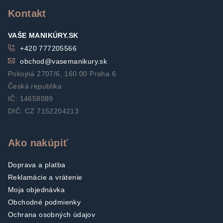
t
Kontakt
i
VAŠE MANIKÚRY.SK
e
+420 777205566
obchod
@
vasemanikury.sk
Pokojná 2707/6, 160 00 Praha 6
Česká republika
IČ: 14658089
DIČ: CZ 7152204213
Ako nakúpiť
Doprava a platba
Reklamácie a vrátenie
Moja objednávka
Obchodné podmienky
Ochrana osobných údajov