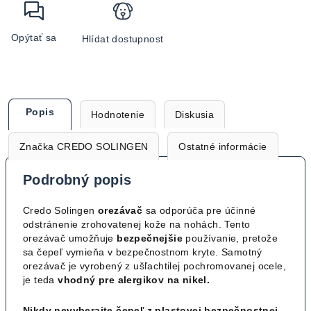
Opýtať sa
Hlídat dostupnost
Popis
Hodnotenie
Diskusia
Značka
CREDO SOLINGEN
Ostatné informácie
Podrobný popis
Credo Solingen
orezávač
sa odporúča pre účinné
odstránenie zrohovatenej kože na nohách. Tento
orezávač umožňuje
bezpečnejšie
používanie, pretože
sa čepeľ vymieňa v bezpečnostnom kryte. Samotný
orezávač je vyrobený z ušľachtilej pochromovanej ocele,
je teda
vhodný pre alergikov na nikel.
Nikdy nevyberajte čepeľ z plastovej bezpečnostnej