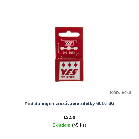
KÓD:
9048
YES Solingen zrezávacie žiletky 6010 SG
€3,59
Skladom
(>5 ks)