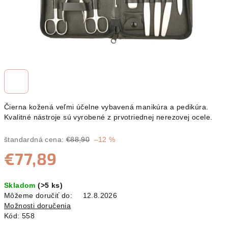
Čierna kožená veľmi účelne vybavená manikúra a pedikúra.
Kvalitné nástroje sú vyrobené z prvotriednej nerezovej ocele.
štandardná cena:
€88,90
–12 %
€77,89
Jednotková
Skladom
(>5 ks)
cena:
Môžeme doručiť do:
12.8.2026
Možnosti doručenia
Kód:
558