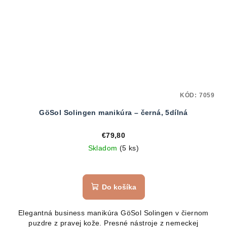
KÓD:
7059
GöSol Solingen manikúra – černá, 5dílná
€79,80
Skladom
(5 ks)
Do košíka
Elegantná business manikúra GöSol Solingen v čiernom
puzdre z pravej kože. Presné nástroje z nemeckej