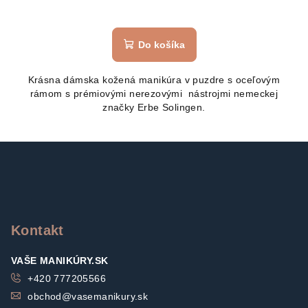
Do košíka
Krásna dámska kožená manikúra v puzdre s oceľovým
rámom s prémiovými nerezovými nástrojmi nemeckej
značky Erbe Solingen.
Z
á
p
ä
t
Kontakt
i
VAŠE MANIKÚRY.SK
e
+420 777205566
obchod
@
vasemanikury.sk