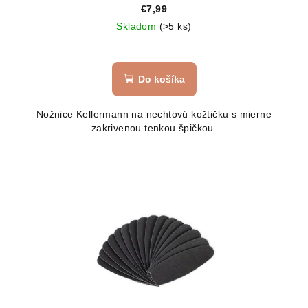
€7,99
Skladom
(>5 ks)
Priemerné
hodnotenie
produktu
Do košíka
je
5,0
Nožnice Kellermann na nechtovú kožtičku s mierne
z
zakrivenou tenkou špičkou.
5
hviezdičiek.