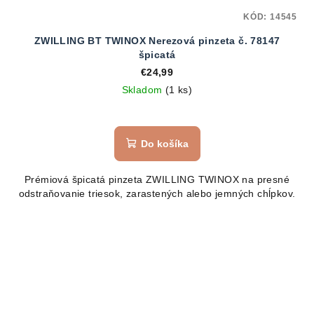
KÓD:
14545
ZWILLING BT TWINOX Nerezová pinzeta č. 78147
špicatá
€24,99
Skladom
(1 ks)
Do košíka
Prémiová špicatá pinzeta ZWILLING TWINOX na presné
odstraňovanie triesok, zarastených alebo jemných chĺpkov.