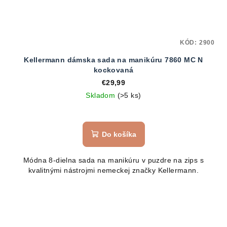
KÓD:
2900
Kellermann dámska sada na manikúru 7860 MC N
kockovaná
€29,99
Skladom
(>5 ks)
Priemerné
hodnotenie
produktu
Do košíka
je
5,0
Módna 8-dielna sada na manikúru v puzdre na zips s
z
kvalitnými nástrojmi nemeckej značky Kellermann.
5
hviezdičiek.