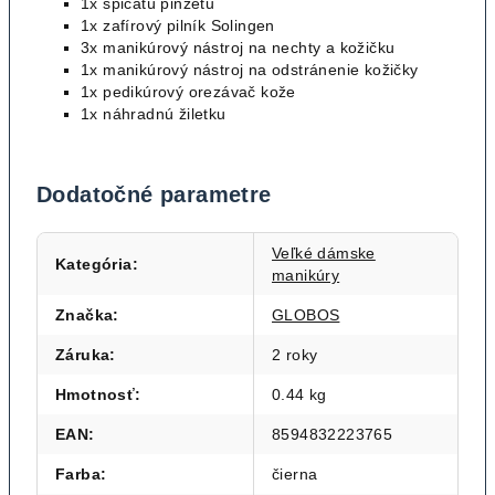
1x špicatú pinzetu
1x zafírový pilník Solingen
3x manikúrový nástroj na nechty a kožičku
1x manikúrový nástroj na odstránenie kožičky
1x pedikúrový orezávač kože
1x náhradnú žiletku
Dodatočné parametre
Veľké dámske
Kategória
:
manikúry
Značka
:
GLOBOS
Záruka
:
2 roky
Hmotnosť
:
0.44 kg
EAN
:
8594832223765
Farba
:
čierna