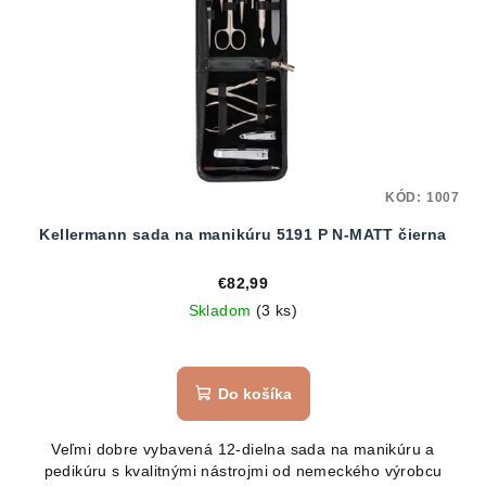
KÓD:
1007
Kellermann sada na manikúru 5191 P N-MATT čierna
€82,99
Skladom
(3 ks)
Priemerné
hodnotenie
produktu
Do košíka
je
5,0
Veľmi dobre vybavená 12-dielna sada na manikúru a
z
pedikúru s kvalitnými nástrojmi od nemeckého výrobcu
5