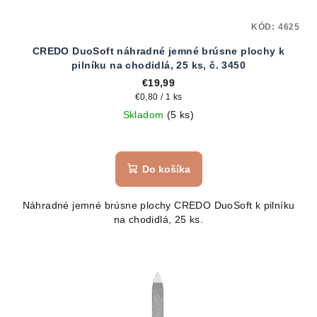
KÓD:
4625
CREDO DuoSoft náhradné jemné brúsne plochy k
pilníku na chodidlá, 25 ks, č. 3450
€19,99
Jednotková
€0,80 / 1 ks
cena:
Skladom
(5 ks)
Do košíka
Náhradné jemné brúsne plochy CREDO DuoSoft k pilníku
na chodidlá, 25 ks.