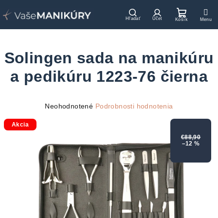
Prejsť
na
Hľadať
Prihlásenie
Nákupn
obsah
košík
Solingen sada na manikúru
a pedikúru 1223-76 čierna
Priemerné
Neohodnotené
Podrobnosti hodnotenia
hodnotenie
Akcia
produktu
je
€88,90
–12 %
0,0
z
5
hviezdičiek.