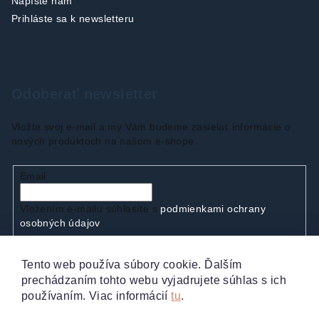
Napíšte nám
Prihláste sa k newsletteru
Odoberať newsletter
Vložte svoj e-mail a my Vám budeme zasielať informácie o
nových produktoch na našom e-shope.
Email
Vložením e-mailu súhlasíte s
podmienkami ochrany
osobných údajov
Tento web používa súbory cookie. Ďalším
Prihlásiť sa
prechádzaním tohto webu vyjadrujete súhlas s ich
používaním. Viac informácií
tu
.