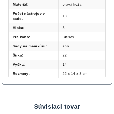
Materiál
:
pravá koža
Počet nástrojov v
13
sade
:
Hĺbka
:
3
Pre koho
:
Unisex
Sady na manikúru
:
áno
Šírka
:
22
Výška
:
14
Rozmery
:
22 x 14 x 3 cm
Súvisiaci tovar