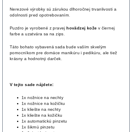
Nerezové výrobky sú zárukou dlhoročnej trvanlivosti a
odolnosti pred opotrebovaním.
Puzdro je vyrobené z pravej
hovädzej kože
v čiernej
farbe a uzatvára sa na zips.
Táto bohato vybavená sada bude vaším skvelým
pomocníkom pre domáce manikúru i pedikúru, ale tiež
krásny a hodnotný darček.
V tejto sade nájdete:
1x nožnice na nechty
1x nožnice na kožičku
1x kliešte na nechty
1x kliešte na kožičku
1x automatickú pinzetu
1x šikmú pinzetu