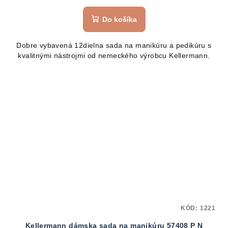
Do košíka
Dobre vybavená 12dielna sada na manikúru a pedikúru s
kvalitnými nástrojmi od nemeckého výrobcu Kellermann.
KÓD:
1221
Kellermann dámska sada na manikúru 57408 P N