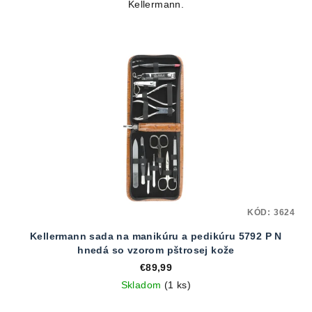
Kellermann.
hviezdičiek.
KÓD:
3624
Kellermann sada na manikúru a pedikúru 5792 P N
hnedá so vzorom pštrosej kože
€89,99
Skladom
(1 ks)