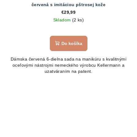
červená s imitáciou pštrosej kože
€29,99
Skladom
(2 ks)
Priemerné
hodnotenie
produktu
Do košíka
je
5,0
Dámska červená 6-dielna sada na manikúru s kvalitnými
z
oceľovými nástrojmi nemeckého výrobcu Kellermann a
5
uzatváraním na patent.
hviezdičiek.