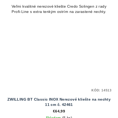
Veľmi kvalitné nerezové kliešte Credo Solingen z rady
Profi-Line s extra tenkým ostrím na zarastené nechty.
KÓD:
14513
ZWILLING BT Classic INOX Nerezové kliešte na nechty
11 cm č. 42461
€64,99
Skladom
(5 ks)