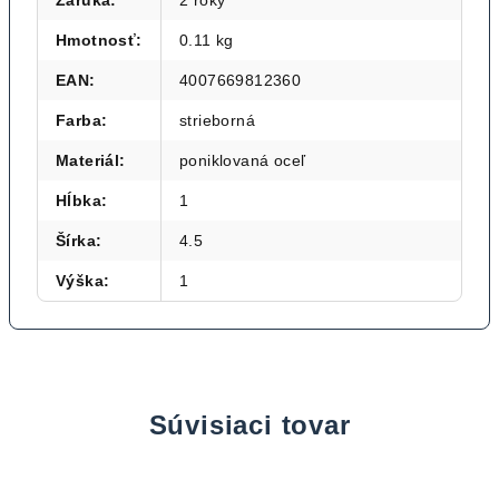
Záruka
:
2 roky
Hmotnosť
:
0.11 kg
EAN
:
4007669812360
Farba
:
strieborná
Materiál
:
poniklovaná oceľ
Hĺbka
:
1
Šírka
:
4.5
Výška
:
1
Súvisiaci tovar