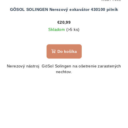
GÖSOL SOLINGEN Nerezový exkavátor 430100 pilník
€20,99
Skladom
(>5 ks)
Do košíka
Nerezový nástroj GöSol Solingen na ošetrenie zarastených
nechtov.