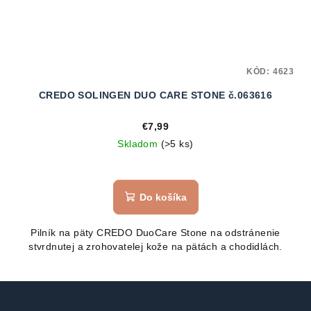
KÓD:
4623
CREDO SOLINGEN DUO CARE STONE č.063616
€7,99
Skladom
(>5 ks)
Do košíka
Pilník na päty CREDO DuoCare Stone na odstránenie
stvrdnutej a zrohovatelej kože na pätách a chodidlách.
Z
á