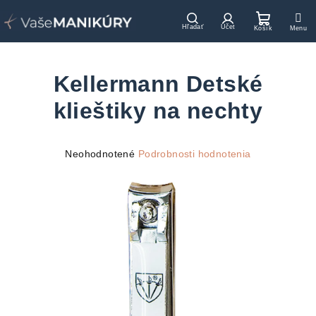
Prejsť
na
Hľadať
Prihlásenie
Nákupn
obsah
košík
Kellermann Detské
klieštiky na nechty
Priemerné
Neohodnotené
Podrobnosti hodnotenia
hodnotenie
produktu
je
0,0
z
5
hviezdičiek.