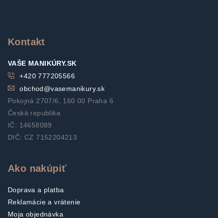
p
ä
t
Kontakt
i
VAŠE MANIKÚRY.SK
e
+420 777205566
obchod
@
vasemanikury.sk
Pokojná 2707/6, 160 00 Praha 6
Česká republika
IČ: 14658089
DIČ: CZ 7152204213
Ako nakúpiť
Doprava a platba
Reklamácie a vrátenie
Moja objednávka