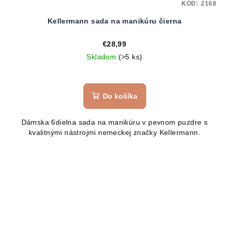
KÓD:
2168
Kellermann sada na manikúru čierna
€28,99
Skladom
(>5 ks)
Do košíka
Dámska 6dielna sada na manikúru v pevnom puzdre s
kvalitnými nástrojmi nemeckej značky Kellermann.