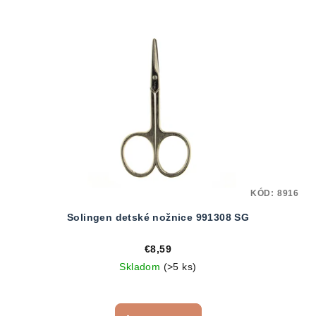
KÓD:
8916
Solingen detské nožnice 991308 SG
€8,59
Skladom
(>5 ks)