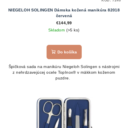
KÓD:
7240
NIEGELOH SOLINGEN Dámska kožená manikúra 82018
červená
€144,99
Skladom
(>5 ks)
Do košíka
Špičková sada na manikúru Niegeloh Solingen s nástrojmi
z nehrdzavejúcej ocele TopInox® v mäkkom koženom
puzdre.