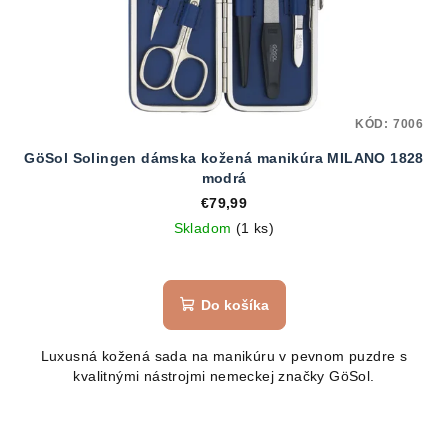
KÓD:
7006
GöSol Solingen dámska kožená manikúra MILANO 1828
modrá
€79,99
Skladom
(1 ks)
Do košíka
Luxusná kožená sada na manikúru v pevnom puzdre s
kvalitnými nástrojmi nemeckej značky GöSol.