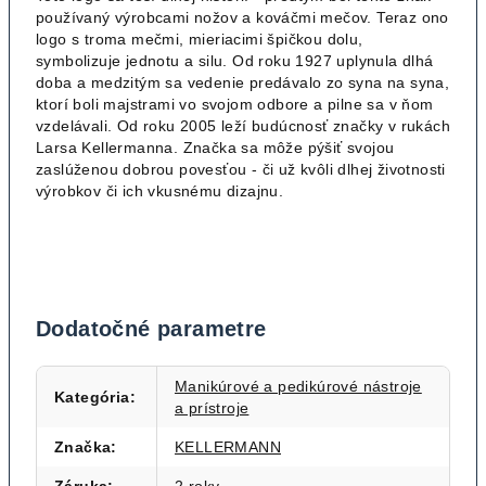
používaný výrobcami nožov a kováčmi mečov. Teraz ono
logo s troma mečmi, mieriacimi špičkou dolu,
symbolizuje jednotu a silu. Od roku 1927 uplynula dlhá
doba a medzitým sa vedenie predávalo zo syna na syna,
ktorí boli majstrami vo svojom odbore a pilne sa v ňom
vzdelávali. Od roku 2005 leží budúcnosť značky v rukách
Larsa Kellermanna. Značka sa môže pýšiť svojou
zaslúženou dobrou povesťou - či už kvôli dlhej životnosti
výrobkov či ich vkusnému dizajnu.
Dodatočné parametre
Manikúrové a pedikúrové nástroje
Kategória
:
a prístroje
Značka
:
KELLERMANN