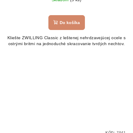
Do košíka
Kliešte ZWILLING Classic z leštenej nehrdzavejúcej ocele s
ostrými britmi na jednoduché skracovanie tvrdých nechtov.
KÓD:
7041