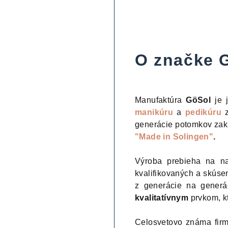
O značke 
Manufaktúra
GöSol
je j
manikúru
a
pedikúru
generácie potomkov zakl
"Made in Solingen"
.
Výroba prebieha na na
kvalifikovaných a skúse
z generácie na generá
kvalitatívnym
prvkom, kt
Celosvetovo známa fir