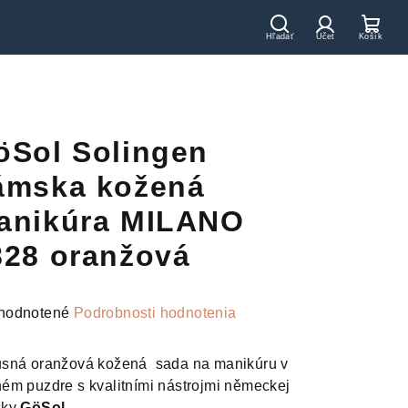
Hľadať
Prihláseni
Nák
koší
öSol Solingen
ámska kožená
anikúra MILANO
828 oranžová
merné
hodnotené
Podrobnosti hodnotenia
otenie
uktu
sná oranžová kožená sada na manikúru v
ém puzdre s kvalitními nástrojmi německej
čky
GöSol.