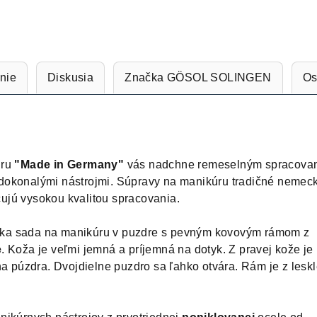
nie
Diskusia
Značka
GÖSOL SOLINGEN
Os
úru
"Made in Germany"
vás nadchne remeselným spracova
dokonalými nástrojmi. Súpravy na manikúru tradičné nemec
ujú vysokou kvalitou spracovania.
ka sada na manikúru v puzdre s pevným kovovým rámom z
e
. Koža je veľmi jemná a príjemná na dotyk. Z pravej kože je
a púzdra. Dvojdielne puzdro sa ľahko otvára. Rám je z leskl