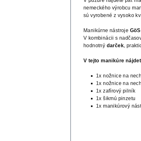
V puzdre nájdete päť ma
nemeckého výrobcu manik
sú vyrobené z vysoko kva
Manikúrne nástroje
GöS
V kombinácii s nadčasov
hodnotný
darček
, prakt
V tejto manikúre nájdet
1x nožnice na nech
1x nožnice na nech
1x zafírový pilník
1x šikmú pinzetu
1x manikúrový nást