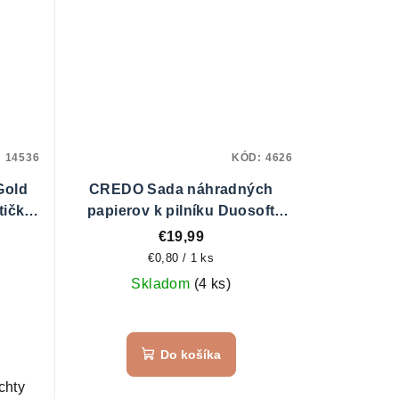
:
14536
KÓD:
4626
Gold
CREDO Sada náhradných
tičku
papierov k pilníku Duosoft
1
č.3451 - hrubé
€19,99
Jednotková
€0,80 / 1 ks
cena:
Skladom
(4 ks)
Do košíka
chty