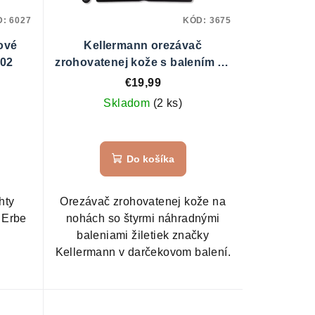
D:
6027
KÓD:
3675
ové
Kellermann orezávač
702
zrohovatenej kože s balením 40
ks žiletiek HC 5506 SZ
€19,99
Skladom
(2 ks)
Priemerné
hodnotenie
Do košíka
produktu
je
5,0
hty
Orezávač zrohovatenej kože na
z
 Erbe
nohách so štyrmi náhradnými
5
baleniami žiletiek značky
hviezdičiek.
Kellermann v darčekovom balení.