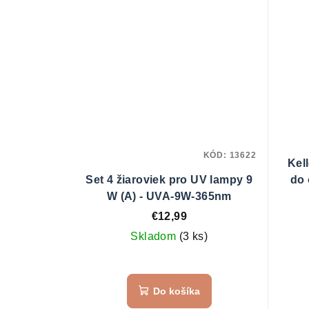
KÓD:
13622
Kel
Set 4 žiaroviek pro UV lampy 9
do 
W (A) - UVA-9W-365nm
€12,99
Skladom
(3 ks)
Do košíka