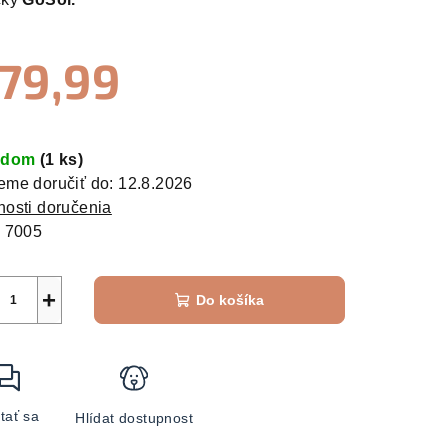
79,99
zdičiek.
otková
:
adom
(1 ks)
me doručiť do:
12.8.2026
osti doručenia
:
7005
+
Do košíka
tať sa
Hlídat dostupnost