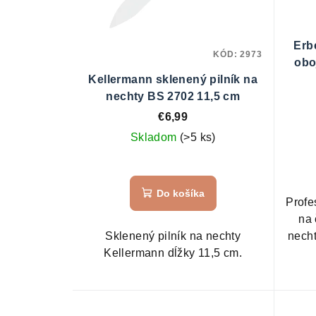
Erb
KÓD:
2973
obo
Kellermann sklenený pilník na
nechty BS 2702 11,5 cm
€6,99
Skladom
(>5 ks)
Do košíka
Profe
na 
Sklenený pilník na nechty
necht
Kellermann dĺžky 11,5 cm.