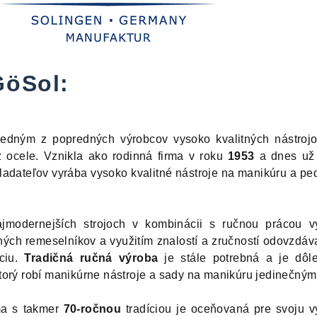
GöSol:
edným z popredných výrobcov vysoko kvalitných nástrojo
z ocele. Vznikla ako rodinná firma v roku
1953
a dnes už 
adateľov vyrába vysoko kvalitné nástroje na manikúru a pe
jmodernejších strojoch v kombinácii s ručnou prácou v
ných remeselníkov a využitím znalostí a zručností odovzdá
ciu.
Tradičná ručná výroba
je stále potrebná a je dôle
orý robí manikúrne nástroje a sady na manikúru jedinečným
ma s takmer
70-ročnou
tradíciou je oceňovaná pre svoju 