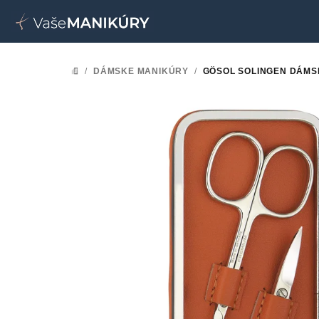
Prejsť
na
obsah
/
DÁMSKE MANIKÚRY
/
GÖSOL SOLINGEN DÁMS
DOMOV