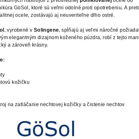
nikúrnych nástrojov z prvotriednej
poniklovanej
ocele od
úra GöSol, ktoré sú veľmi odolné proti opotrebeniu. A pret
litnej ocele, zostávajú aj neuveriteľne dlho ostré.
ol
, vyrobené v
Solingene
, spĺňajú aj veľmi náročné požiada
ým elegantným dizajnom koženého púzdra, robí z tejto man
ický a zároveň krásny.
e:
ty
tovú kožičku
roj na zatláčanie nechtovej kožičky a čistenie nechtov