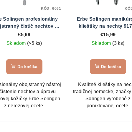
KÓD:
6061
KÓ
e Solingen profesionálny
Erbe Solingen manikúr
jstranný čistič nechtov a
klieštiky na nechty 91
zatlačovač kože 92464
€5,69
€15,99
Skladom
(>5 ks)
Skladom
(3 ks)
Do košíka
Do košíka
sionálny obojstranný nástroj
Kvalitné klieštiky na nec
čistenie nechtov a úpravu
tradičnej nemeckej značky
ovej kožičky Erbe Solingen
Solingen vyrobené z
z nerezovej ocele.
poniklovanej ocele.