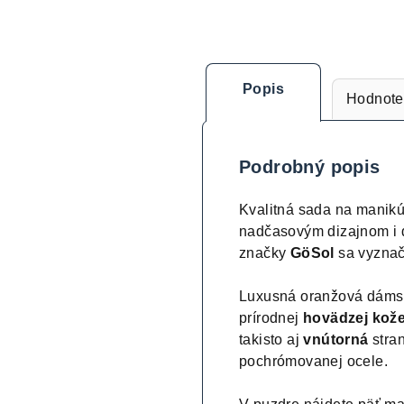
Popis
Hodnote
Podrobný popis
Kvalitná sada na manik
nadčasovým dizajnom i 
značky
GöSol
sa vyznač
Luxusná oranžová dáms
prírodnej
hovädzej kož
takisto aj
vnútorná
stran
pochrómovanej ocele.