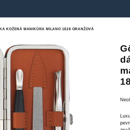
KA KOŽENÁ MANIKÚRA MILANO 1828 ORANŽOVÁ
G
d
m
1
Prie
Neo
hodn
prod
Luxu
je
pevn
0,0
zna