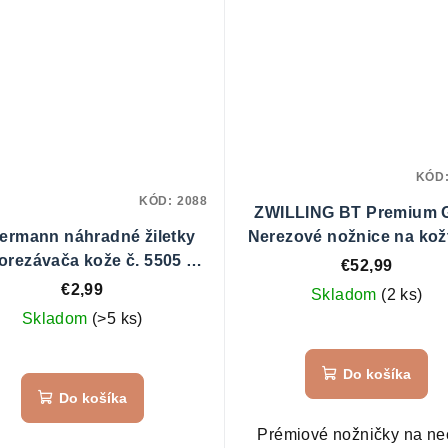
KÓD
KÓD:
2088
ZWILLING BT Premium 
lermann náhradné žiletky
Nerezové nožnice na kož
orezávača kože č. 5505 -
v zlatej farbe č. 4952
€52,99
balenie 10 ks
€2,99
Skladom
(2 ks)
Skladom
(>5 ks)
Do košíka
Do košíka
Prémiové nožničky na ne